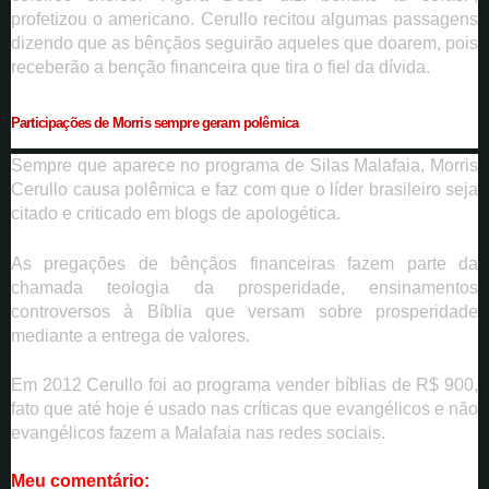
profetizou o americano. Cerullo recitou algumas passagens
dizendo que as bênçãos seguirão aqueles que doarem, pois
receberão a benção financeira que tira o fiel da dívida.
Participações de Morris sempre geram polêmica
Sempre que aparece no programa de Silas Malafaia, Morris
Cerullo causa polêmica e faz com que o líder brasileiro seja
citado e criticado em blogs de apologética.
As pregações de bênçãos financeiras fazem parte da
chamada teologia da prosperidade, ensinamentos
controversos à Bíblia que versam sobre prosperidade
mediante a entrega de valores.
Em 2012 Cerullo foi ao programa vender bíblias de R$ 900,
fato que até hoje é usado nas críticas que evangélicos e não
evangélicos fazem a Malafaia nas redes sociais.
Meu comentário: