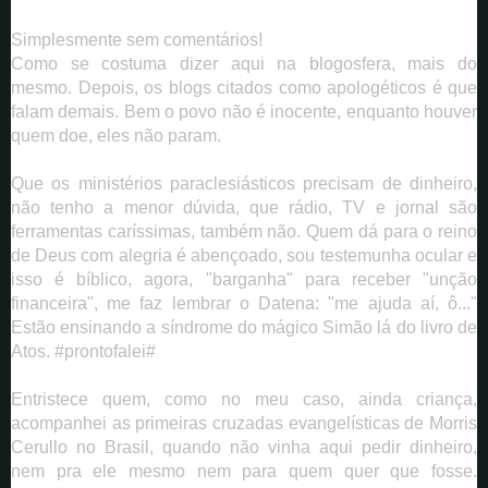
Simplesmente sem comentários!
Como se costuma dizer aqui na blogosfera, mais do
mesmo.
Depois, os blogs citados como apologéticos é que
falam demais.
Bem o povo não é inocente, enquanto houver
quem doe, eles não param.
Que os ministérios paraclesiásticos precisam de dinheiro,
não tenho a menor dúvida, que rádio, TV e jornal são
ferramentas caríssimas, também não. Quem dá para o reino
de Deus com alegria é abençoado, sou testemunha ocular e
isso é bíblico, agora, "barganha" para receber "unção
financeira", me faz lembrar o Datena: "me ajuda aí, ô..."
Estão ensinando a síndrome do mágico Simão lá do livro de
Atos. #prontofalei#
Entristece quem, como no meu caso, ainda criança,
acompanhei as primeiras cruzadas evangelísticas de Morris
Cerullo no Brasil, quando não vinha aqui pedir dinheiro,
nem pra ele mesmo nem para quem quer que fosse.