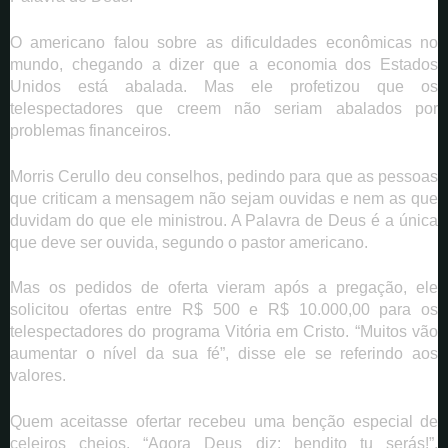
O americano falou sobre as dificuldades econômicas no
mundo, chegando a dizer que a economia dos Estados
Unidos está abalada. Mas ele profetizou que os
telespectadores que creem não seriam abalados por
problemas financeiros.
Morris Cerullo deu conselhos, pedindo para que as pessoas
que criticam a mensagem não sejam ouvidas e nem as que
duvidam do que ele ministrou. A Palavra de Deus é a única
que deve ser ouvida, segundo o pastor americano.
Mas os pedidos de oferta vieram após a pregação, ele
solicitou ofertas entre R$ 500 e R$ 10.000,00 para os
telespectadores do programa Vitória em Cristo. “Muitos vão
aumentar o nível da sua fé”, disse ele se referindo aos
valores.
Quem aceitasse ofertar recebeu uma benção especial de
celeiros cheios. “Agora Deus diz: bendito tu serás!”,