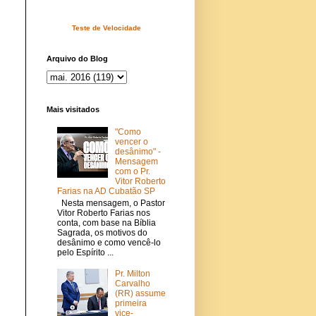
Teste de Velocidade
Arquivo do Blog
Mais visitados
"Como
vencer o
desânimo" -
Mensagem
com o Pr.
Vitor Roberto
Farias na AD Cubatão SP
Nesta mensagem, o Pastor
Vitor Roberto Farias nos
conta, com base na Bíblia
Sagrada, os motivos do
desânimo e como vencê-lo
pelo Espírito ...
Pr. Milton
Carvalho
(RR) assume
primeira
vice-