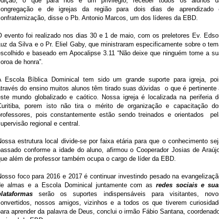
edição, o que para nós é um privilégio, receber todos os alunos d
congregação e de igrejas da região para dois dias de aprendizado 
confraternização, disse o Pb. Antonio Marcos, um dos líderes da EBD.
O evento foi realizado nos dias 30 e 1 de maio, com os preletores Ev. Edso
uz da Silva e o Pr. Eliel Gaby, que ministraram especificamente sobre o te
escolhido e baseado em Apocalipse 3.11 “Não deixe que ninguém tome a su
oroa de honra”.
A Escola Bíblica Dominical tem sido um grande suporte para igreja, poi
através do ensino muitos alunos têm tirado suas dúvidas o que é pertinente 
este mundo globalizado e caótico. Nossa igreja é localizada na periferia d
Curitiba, porem isto não tira o mérito de organização e capacitação do
professores, pois constantemente estão sendo treinados e orientados pel
upervisão regional e central.
ossa estrutura local divide-se por faixa etária para que o conhecimento se
passado conforme a idade do aluno, afirmou o Cooperador Josias de Araújo
que além de professor também ocupa o cargo de líder da EBD.
Nosso foco para 2016 e 2017 é continuar investindo pesado na evangelizaçã
de almas e a Escola Dominical juntamente com as
redes sociais e sua
plataformas
serão os suportes indispensáveis para visitantes, novo
convertidos, nossos amigos, vizinhos e a todos os que tiverem curiosidad
para aprender da palavra de Deus, conclui o irmão Fábio Santana, coordenado