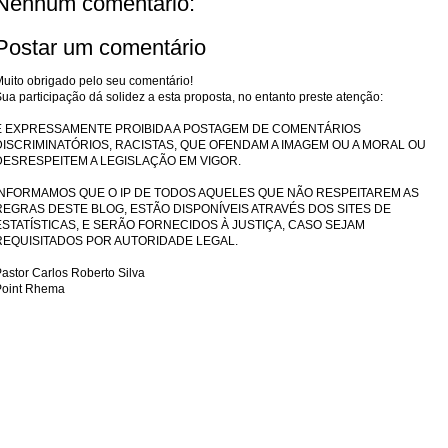
Nenhum comentário:
Postar um comentário
uito obrigado pelo seu comentário!
ua participação dá solidez a esta proposta, no entanto preste atenção:
É EXPRESSAMENTE PROIBIDA A POSTAGEM DE COMENTÁRIOS
DISCRIMINATÓRIOS, RACISTAS, QUE OFENDAM A IMAGEM OU A MORAL OU
DESRESPEITEM A LEGISLAÇÃO EM VIGOR.
INFORMAMOS QUE O IP DE TODOS AQUELES QUE NÃO RESPEITAREM AS
REGRAS DESTE BLOG, ESTÃO DISPONÍVEIS ATRAVÉS DOS SITES DE
ESTATÍSTICAS, E SERÃO FORNECIDOS À JUSTIÇA, CASO SEJAM
REQUISITADOS POR AUTORIDADE LEGAL.
astor Carlos Roberto Silva
Point Rhema