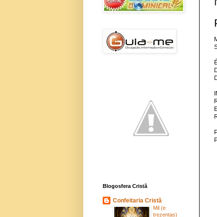
M
S
P
Blogosfera Cristã
Confeitaria Cristã
Mil (e
trezentas)