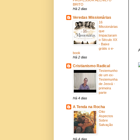
BRITO
Há 2 dias
Veredas Missionárias
16
Missionárias
que
Impactaram
o Século XX
- Baixe
grátis o e-
A
book
Há 2 dias
Cristianismo Radical
Testemunho
de um ex-
Testemunha
de Jeová -
primeira
parte
Há 4 dias
A Tenda na Rocha
Oito
Aspectos
Sobre
Salvação
Há 4 dias