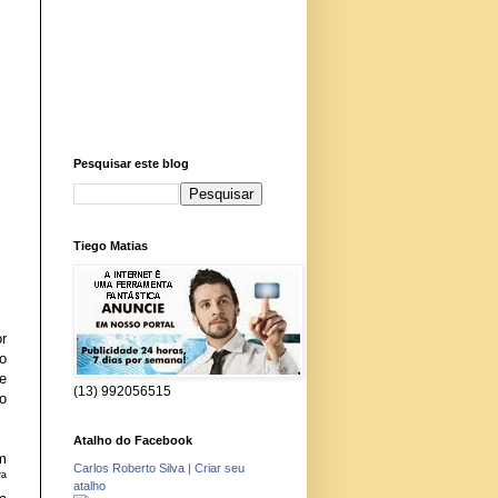
Pesquisar este blog
Tiego Matias
r
 o
e
(13) 992056515
o
Atalho do Facebook
m
Carlos Roberto Silva
|
Criar seu
ª
atalho