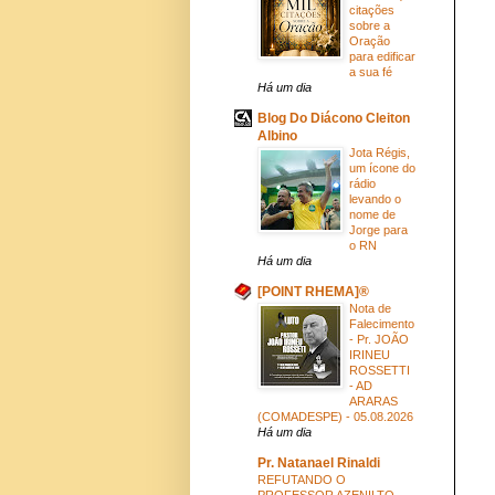
citações
sobre a
Oração
para edificar
a sua fé
Há um dia
Blog Do Diácono Cleiton
Albino
Jota Régis,
um ícone do
rádio
levando o
nome de
Jorge para
o RN
Há um dia
[POINT RHEMA]®
Nota de
Falecimento
- Pr. JOÃO
IRINEU
ROSSETTI
- AD
ARARAS
(COMADESPE) - 05.08.2026
Há um dia
Pr. Natanael Rinaldi
REFUTANDO O
PROFESSOR AZENILTO