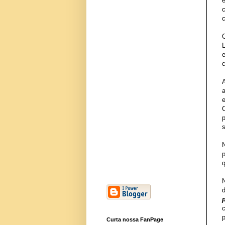
L
c
s
N
Curta nossa FanPage