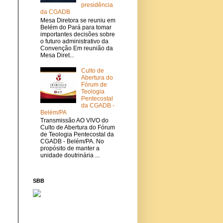
presidência
da CGADB
Mesa Diretora se reuniu em
Belém do Pará para tomar
importantes decisões sobre
o futuro administrativo da
Convenção Em reunião da
Mesa Diret...
Culto de
Abertura do
Fórum de
Teologia
Pentecostal
da CGADB -
Belém/PA
Transmissão AO VIVO do
Culto de Abertura do Fórum
de Teologia Pentecostal da
CGADB - Belém/PA. No
propósito de manter a
unidade doutrinária ...
SBB