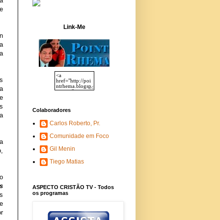
a
e
Link-Me
n
ma
a
s
a
e
s
Colaboradores
a
Carlos Roberto, Pr.
Comunidade em Foco
ja
Gil Menin
,
Tiego Matias
o
s
ASPECTO CRISTÃO TV - Todos
os programas
s
e
r