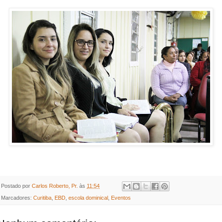
Postado por
Carlos Roberto, Pr.
às
11:54
Marcadores:
Curitiba
,
EBD
,
escola dominical
,
Eventos