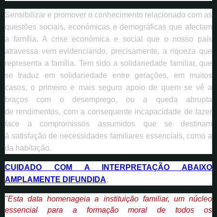
Sensibilizar e promover o conhecimento relacionado com as
questões sociais, económicas e demográficas que afectam
a família. A crise económica e social que o nosso país
atravessa vem evidenciando, precisamente, a riqueza que
representa a família. Tem sido a solidariedade familiar, que
se traduz em solidariedade entre gerações, em muitos
casos, o primeiro e mais seguro apoio de quem se vê a
braços com o desemprego, ou a queda abrupta
de rendimentos, com a consequente incapacidade de fazer
face a compromissos assumidos que se destinam
à satisfação de necessidades familiares essenciais, como a
da habitação.
CUIDADO COM A INTERPRETAÇÃO ABAIXO
AMPLAMENTE DIFUNDIDA
:
"
Esta data homenageia a instituição familiar, um núcleo
essencial para a formação moral de todos os