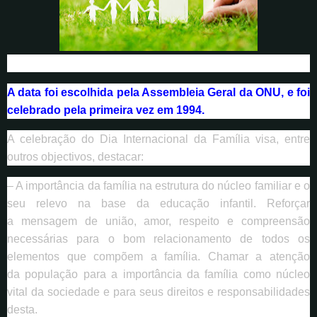
A data foi escolhida pela Assembleia Geral da ONU, e foi
celebrado pela primeira vez em 1994.
A celebração do Dia Internacional da Família visa, entre
outros objectivos, destacar:
– A importância da família na estrutura do núcleo familiar e o
seu relevo na base da educação infantil. Reforçar
a mensagem de união, amor, respeito e compreensão
necessárias para o bom relacionamento de todos os
elementos que compõem a família. Chamar a atenção
da população para a importância da família como núcleo
vital da sociedade e para seus direitos e responsabilidades
desta.