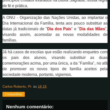
princípios cristãos exarados na Bíblia Sagrada, nossa regra
de fé e prática.
A ONU - Organização das Nações Unidas, ao implantar o
Dia Internacional da Família, tenta aos pouco substituir as
datas já tradicionais de "
Dia dos Pais
" e "
Dia das Mães
",
visando assim, acomodar as novas modalidades de
famílias.
Já há casos de escolas que estão realizando enquetes com
os pais dos alunos, visando substituir as duas
comemorações acima, por uma única, a da "Família", no afã
de promover os novos tipos de família aceitos pela
sociedade moderna, portanto, vigiemos.
Carlos Roberto, Pr.
às
16:15
Compartilhar
Nenhum comentário: