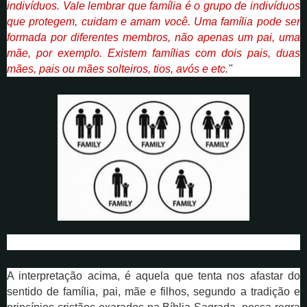
indivíduos.
Vale lembrar que família é o grupo de indivíduos
que protegem, cuidam e amam você. Uma família pode ser
formada por diferentes membros, não apenas um pai, uma
mãe, por exemplo. Existem famílias com dois pais, duas
mães, pais ou mães solteiros, tios, avós e etc
."
A interpretação acima, é aquela que tenta nos afastar do
sentido de família, pai, mãe e filhos, segundo a tradição e