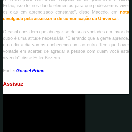
Então, isso foi nos dando elementos para que pudéssemos viver
os dias em aprendizado constante”, disse Macedo, em
nota
divulgada pela assessoria de comunicação da Universal
.
O casal considera que abnegar-se de suas vontades em favor do
outro é uma atitude necessária. “É errando que a gente aprende,
e no dia a dia vamos conhecendo um ao outro. Tem que haver
vontade em acertar, de agradar a pessoa com quem você está
vivendo”, disse Ester Bezerra.
Fonte:
Gospel Prime
Assista: