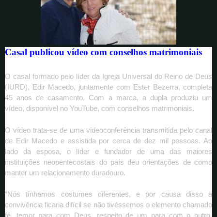
Casal publicou vídeo com conselhos matrimoniais
O casal formado pelo líder da Igreja Universal do Reino de Deus
(IURD), Edir Macedo, juntamente com Ester Bezerra, completa
45 anos de casamento. Com a marca, a dupla produziu um
vídeo, disponível no YouTube, com conselhos matrimoniais.
O vídeo trata-se de uma videoconferência transmitida pelo canal
de Edir Macedo e assistida por cerca de dez mil pessoas. Ao
lado da esposa, o líder e fundador de uma das maiores
instituições neopentecostais do país deu orientações de como
manter um relacionamento duradouro.
“Nós tínhamos costumes diferentes, e por causa disso a
convivência ficaria difícil se não tivéssemos o elemento chamado
fé, temor para com Deus, respeito de um para com o outro.