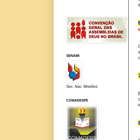
d
s
SENAMI
c
Sec. Nac. Missões
E
COMADESPE