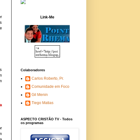
 
Link-Me
s 
 
s 
Colaboradores
m 
Carlos Roberto, Pr.
m 
Comunidade em Foco
Gil Menin
Tiego Matias
 
ASPECTO CRISTÃO TV - Todos
os programas
 
 
a 