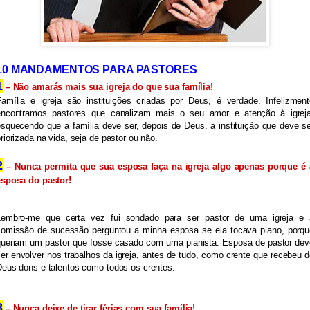
10 MANDAMENTOS PARA PASTORES
1
 – Não amarás mais sua igreja do que sua família!
Família e igreja são instituições criadas por Deus, é verdade. Infelizmente
encontramos pastores que canalizam mais o seu amor e atenção à igreja,
squecendo que a família deve ser, depois de Deus, a instituição que deve se
riorizada na vida, seja de pastor ou não.
2
 – Nunca permita que sua esposa faça na igreja algo apenas porque é a
esposa do pastor!
Lembro-me que certa vez fui sondado para ser pastor de uma igreja e a
comissão de sucessão perguntou a minha esposa se ela tocava piano, porque
queriam um pastor que fosse casado com uma pianista. Esposa de pastor deve
er envolver nos trabalhos da igreja, antes de tudo, como crente que recebeu d
Deus dons e talentos como todos os crentes.
3
 – Nunca deixe de tirar férias com sua família!