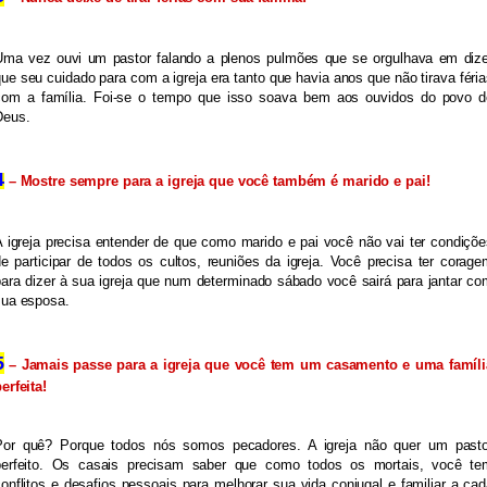
Uma vez ouvi um pastor falando a plenos pulmões que se orgulhava em dizer
ue seu cuidado para com a igreja era tanto que havia anos que não tirava féria
com a família. Foi-se o tempo que isso soava bem aos ouvidos do povo de
Deus.
4
 – Mostre sempre para a igreja que você também é marido e pai!
 igreja precisa entender de que como marido e pai você não vai ter condiçõe
e participar de todos os cultos, reuniões da igreja. Você precisa ter corage
ara dizer à sua igreja que num determinado sábado você sairá para jantar co
sua esposa.
5
 – Jamais passe para a igreja que você tem um casamento e uma família
erfeita!
Por quê? Porque todos nós somos pecadores. A igreja não quer um pastor
perfeito. Os casais precisam saber que como todos os mortais, você tem
onflitos e desafios pessoais para melhorar sua vida conjugal e familiar a cad