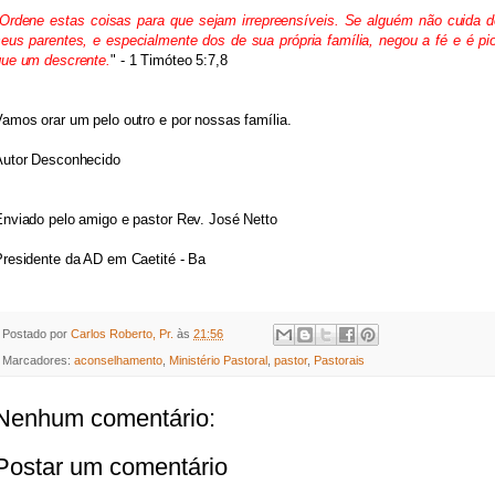
Ordene estas coisas para que sejam irrepreensíveis. Se alguém não cuida de
eus parentes, e especialmente dos de sua própria família, negou a fé e é pio
que um descrente.
" - 
1 Timóteo 5:7,8
amos orar um pelo outro e por nossas família.
Autor Desconhecido
nviado pelo amigo e pastor Rev. José Netto
Presidente da AD em Caetité - Ba
Postado por
Carlos Roberto, Pr.
às
21:56
Marcadores:
aconselhamento
,
Ministério Pastoral
,
pastor
,
Pastorais
Nenhum comentário:
Postar um comentário