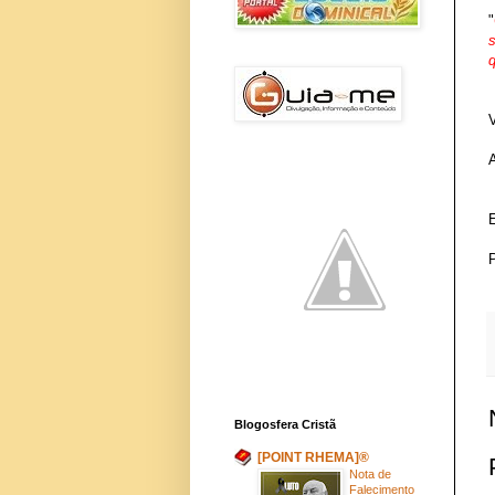
"
s
V
E
Blogosfera Cristã
[POINT RHEMA]®
Nota de
Falecimento