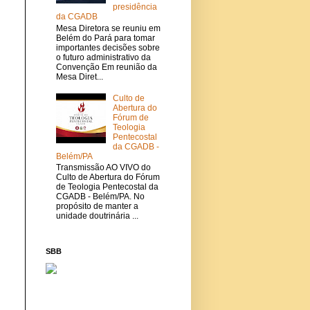
presidência
da CGADB
Mesa Diretora se reuniu em
Belém do Pará para tomar
importantes decisões sobre
o futuro administrativo da
Convenção Em reunião da
Mesa Diret...
Culto de
Abertura do
Fórum de
Teologia
Pentecostal
da CGADB -
Belém/PA
Transmissão AO VIVO do
Culto de Abertura do Fórum
de Teologia Pentecostal da
CGADB - Belém/PA. No
propósito de manter a
unidade doutrinária ...
SBB