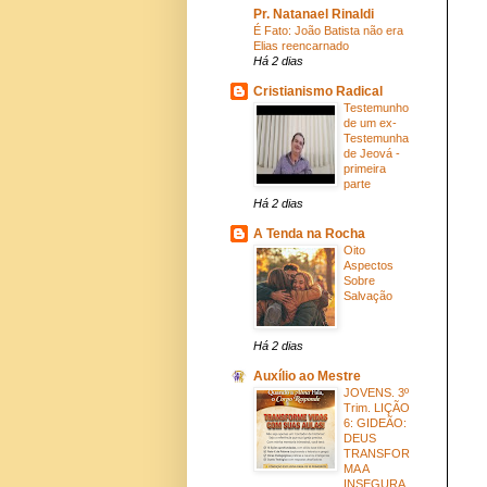
Pr. Natanael Rinaldi
É Fato: João Batista não era
Elias reencarnado
Há 2 dias
Cristianismo Radical
Testemunho
de um ex-
Testemunha
de Jeová -
primeira
parte
Há 2 dias
A Tenda na Rocha
Oito
Aspectos
Sobre
Salvação
Há 2 dias
Auxílio ao Mestre
JOVENS. 3º
Trim. LIÇÃO
6: GIDEÃO:
DEUS
TRANSFOR
MA A
INSEGURA