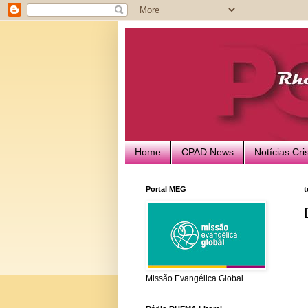
Home
CPAD News
Notícias Cri
Portal MEG
t
Missão Evangélica Global