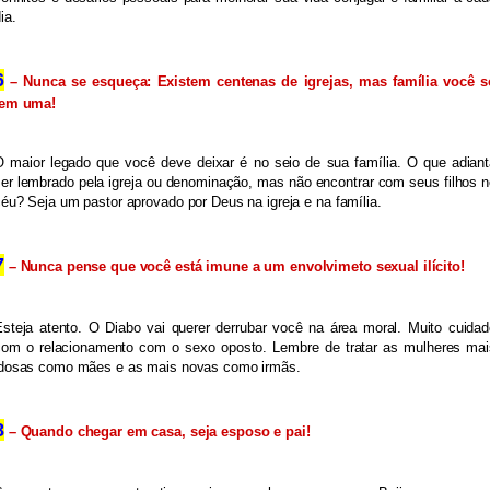
ia.
6
 – Nunca se esqueça: Existem centenas de igrejas, mas família você só
tem uma!
O maior legado que você deve deixar é no seio de sua família. O que adianta
er lembrado pela igreja ou denominação, mas não encontrar com seus filhos n
éu? Seja um pastor aprovado por Deus na igreja e na família.
7
 – Nunca pense que você está imune a um envolvimeto sexual ilícito!
steja atento. O Diabo vai querer derrubar você na área moral. Muito cuidad
com o relacionamento com o sexo oposto. Lembre de tratar as mulheres mais
idosas como mães e as mais novas como irmãs.
8
 – Quando chegar em casa, seja esposo e pai!