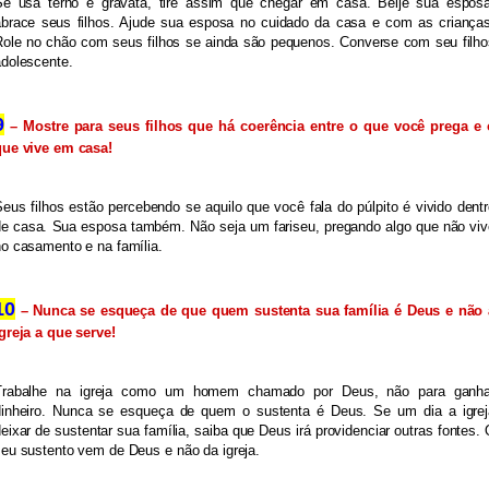
Se usa terno e gravata, tire assim que chegar em casa. Beije sua esposa,
abrace seus filhos. Ajude sua esposa no cuidado da casa e com as crianças.
Role no chão com seus filhos se ainda são pequenos. Converse com seu filhos
adolescente.
9
 – Mostre para seus filhos que há coerência entre o que você prega e o
que vive em casa!
eus filhos estão percebendo se aquilo que você fala do púlpito é vivido dentr
de casa. Sua esposa também. Não seja um fariseu, pregando algo que não vive
o casamento e na família.
10
 – Nunca se esqueça de que quem sustenta sua família é Deus e não a
greja a que serve!
Trabalhe na igreja como um homem chamado por Deus, não para ganhar
dinheiro. Nunca se esqueça de quem o sustenta é Deus. Se um dia a igreja
eixar de sustentar sua família, saiba que Deus irá providenciar outras fontes. 
eu sustento vem de Deus e não da igreja.