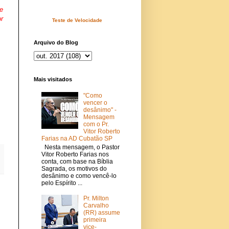
 
r 
Teste de Velocidade
Arquivo do Blog
Mais visitados
"Como
vencer o
desânimo" -
Mensagem
com o Pr.
Vitor Roberto
Farias na AD Cubatão SP
Nesta mensagem, o Pastor
Vitor Roberto Farias nos
conta, com base na Bíblia
Sagrada, os motivos do
desânimo e como vencê-lo
pelo Espírito ...
Pr. Milton
Carvalho
(RR) assume
primeira
vice-