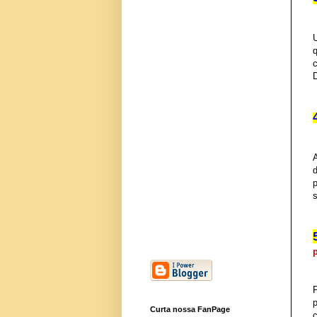
q
A
d
p
p
Curta nossa FanPage
c