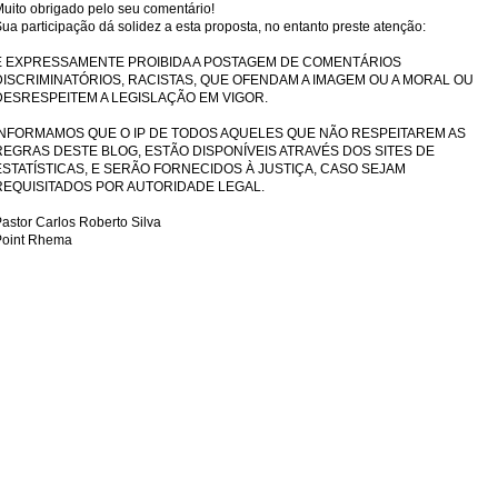
uito obrigado pelo seu comentário!
ua participação dá solidez a esta proposta, no entanto preste atenção:
É EXPRESSAMENTE PROIBIDA A POSTAGEM DE COMENTÁRIOS
DISCRIMINATÓRIOS, RACISTAS, QUE OFENDAM A IMAGEM OU A MORAL OU
DESRESPEITEM A LEGISLAÇÃO EM VIGOR.
INFORMAMOS QUE O IP DE TODOS AQUELES QUE NÃO RESPEITAREM AS
REGRAS DESTE BLOG, ESTÃO DISPONÍVEIS ATRAVÉS DOS SITES DE
ESTATÍSTICAS, E SERÃO FORNECIDOS À JUSTIÇA, CASO SEJAM
REQUISITADOS POR AUTORIDADE LEGAL.
astor Carlos Roberto Silva
Point Rhema