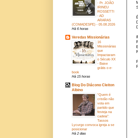
M
- Pr. JOÃO
IRINEU
S
ROSSETTI
- AD
ARARAS
(COMADESPE) - 05.08.2026
Há 6 horas
Veredas Missionárias
16
Missionárias
que
Impactaram
o Século XX
P
- Baixe
grátis o e-
book
Há 15 horas
Blog Do Diácono Cleiton
Albino
“Quem é
cristão não
vota em
partido que
festeja na
cadeia”:
Tassos
Lycurgo convoca igreja a se
posicionar
Há 2 dias