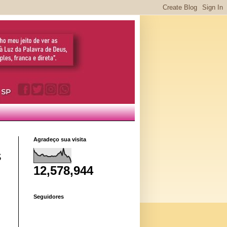
Agradeço sua visita
S
12,578,944
Seguidores