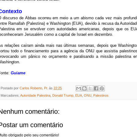
Contexto
O discurso de Abbas ocorreu em meio a um abismo cada vez mais profund
entre Ramallah (Palestina) e Washington (EUA), devido à recusa da Autoridad
Palestina em se envolver com autoridades americanas, depois que os EU
reconheceram Jerusalém como a capital de Israel em dezembro.
As relações caíram ainda mais nas últimas semanas, depois que Washingto
cortou todo o financiamento para a agência da ONU que assistia palestinos
provocando um pânico no orçamento e paralisando a missão palestina e
Washington.
Fonte:
Guiame
Postado por
Carlos Roberto, Pr.
às
22:25
Marcadores:
Autoridade Palestina
,
Donald Trump
,
EUA
,
ONU
,
Palestinos
Nenhum comentário:
Postar um comentário
uito obrigado pelo seu comentário!