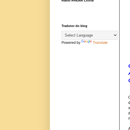
Rádio RHEMA Litoral
Tradutor do blog
Powered by
Translate
s
d
n