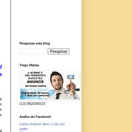
Pesquisar este blog
Tiego Matias
d
a
e
(13) 992056515
em
es
as
Atalho do Facebook
Carlos Roberto Silva
|
Criar seu
atalho
da