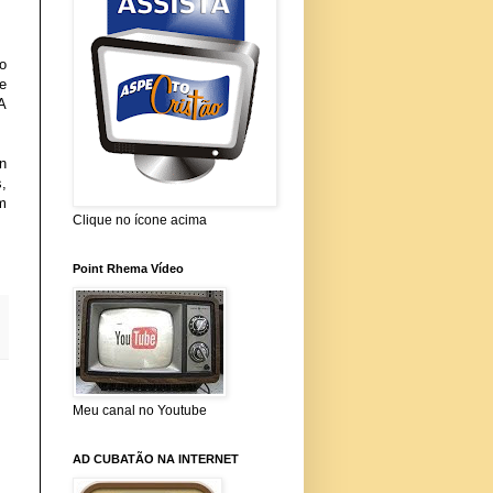
o
e
A
n
,
m
Clique no ícone acima
Point Rhema Vídeo
Meu canal no Youtube
AD CUBATÃO NA INTERNET