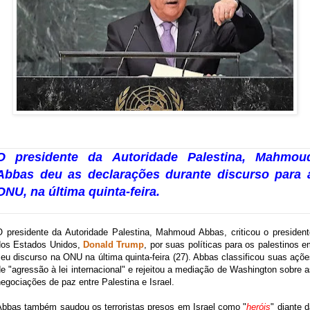
O presidente da Autoridade Palestina, Mahmou
Abbas deu as declarações durante discurso para 
ONU, na última quinta-feira.
O presidente da Autoridade Palestina, Mahmoud Abbas, criticou o president
dos Estados Unidos,
Donald Trump
, por suas políticas para os palestinos 
eu discurso na ONU na última quinta-feira (27). Abbas classificou suas açõ
e "agressão à lei internacional" e rejeitou a mediação de Washington sobre 
egociações de paz entre Palestina e Israel.
Abbas também saudou os terroristas presos em Israel como "
heróis
" diante 