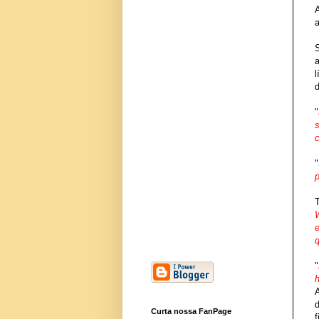
l
"
"
"
A
Curta nossa FanPage
f