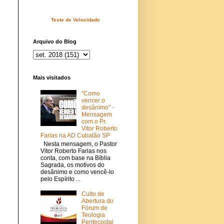
Teste de Velocidade
Arquivo do Blog
Mais visitados
"Como
vencer o
desânimo" -
Mensagem
com o Pr.
Vitor Roberto
Farias na AD Cubatão SP
Nesta mensagem, o Pastor
Vitor Roberto Farias nos
conta, com base na Bíblia
Sagrada, os motivos do
desânimo e como vencê-lo
pelo Espírito ...
Culto de
Abertura do
Fórum de
Teologia
Pentecostal