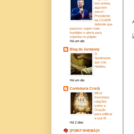
tem artista,
aqui tem
servo”:
Presidente
da CGADB
A
defende que
pastores sejam mais
humildes e alerta para
soberba no púlpito
Há um dia
Blog do Jordanny
O
Sentimento
que Lhe
Habitou
Há um dia
Confeitaria Cristã
Mil (e
trezentas)
citações
sobre a
Oração
para edificar
a sua fé
Há 2 dias
[POINT RHEMA]®