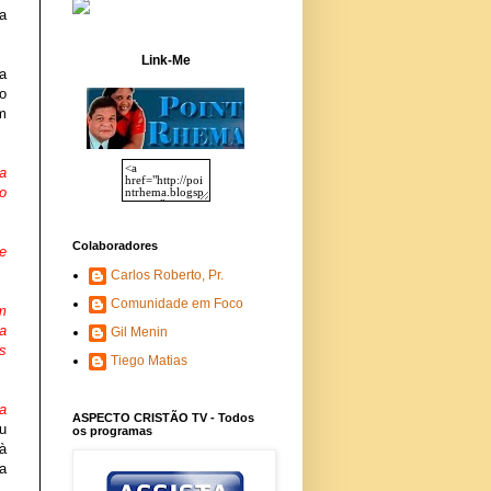
a
Link-Me
ra
o
em
a
o
Colaboradores
e
.
Carlos Roberto, Pr.
Comunidade em Foco
m
 a
Gil Menin
s
Tiego Matias
a
ASPECTO CRISTÃO TV - Todos
u
os programas
 à
a