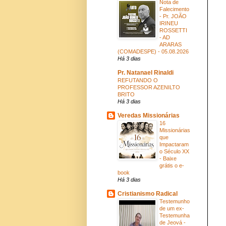
Nota de
Falecimento
- Pr. JOÃO
IRINEU
ROSSETTI
- AD
ARARAS
(COMADESPE) - 05.08.2026
Há 3 dias
Pr. Natanael Rinaldi
REFUTANDO O
PROFESSOR AZENILTO
BRITO
Há 3 dias
Veredas Missionárias
16
Missionárias
que
Impactaram
o Século XX
- Baixe
grátis o e-
book
Há 3 dias
Cristianismo Radical
Testemunho
de um ex-
Testemunha
de Jeová -