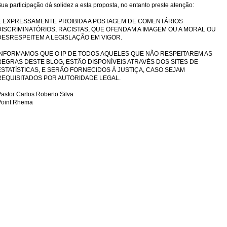
ua participação dá solidez a esta proposta, no entanto preste atenção:
É EXPRESSAMENTE PROIBIDA A POSTAGEM DE COMENTÁRIOS
DISCRIMINATÓRIOS, RACISTAS, QUE OFENDAM A IMAGEM OU A MORAL OU
DESRESPEITEM A LEGISLAÇÃO EM VIGOR.
INFORMAMOS QUE O IP DE TODOS AQUELES QUE NÃO RESPEITAREM AS
REGRAS DESTE BLOG, ESTÃO DISPONÍVEIS ATRAVÉS DOS SITES DE
ESTATÍSTICAS, E SERÃO FORNECIDOS À JUSTIÇA, CASO SEJAM
REQUISITADOS POR AUTORIDADE LEGAL.
astor Carlos Roberto Silva
Point Rhema