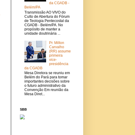
da CGADB -
Belém/PA
Transmissão AO VIVO do
a
Culto de Abertura do Fórum
de Teologia Pentecostal da
CGADB - Belém/PA. No
propósito de manter a
unidade doutrinária ...
Pr. Milton
Carvalho
(RR) assume
primeira
vice-
presidência
da CGADB
Mesa Diretora se reuniu em
Belém do Pará para tomar
importantes decisões sobre
o futuro administrativo da
Convenção Em reunião da
Mesa Diret...
SBB