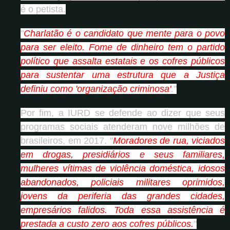
é o petista.
"
Charlatão é o candidato que mente para o povo
para ser eleito. Fome de dinheiro tem o partido
político que assalta estatais e os cofres públicos
para sustentar uma estrutura que a Justiça
definiu como 'organização criminosa'
."
Por fim, a IURD se defende ao dizer que seus
programas sociais atenderam nove milhões de
brasileiros, em 2017. "
Moradores de rua, viciados
em drogas, presidiários e seus familiares,
mulheres vítimas de violência doméstica, idosos
abandonados, policiais militares oprimidos,
jovens da periferia das grandes cidades,
empresários falidos. Toda essa assistência é
prestada a custo zero aos cofres públicos.
"