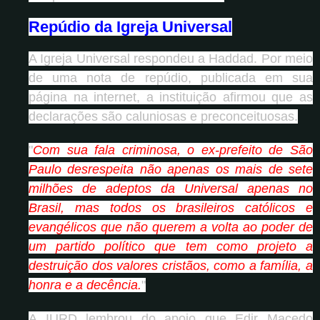
Repúdio da Igreja Universal
A Igreja Universal respondeu a Haddad. Por meio
de uma nota de repúdio, publicada em sua
página na internet, a instituição afirmou que as
declarações são caluniosas e preconceituosas.
"
Com sua fala criminosa, o ex-prefeito de São
Paulo desrespeita não apenas os mais de sete
milhões de adeptos da Universal apenas no
Brasil, mas todos os brasileiros católicos e
evangélicos que não querem a volta ao poder de
um partido político que tem como projeto a
destruição dos valores cristãos, como a família, a
honra e a decência.
"
A IURD lembrou do apoio que Edir Macedo