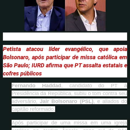
Petista atacou líder evangélico, que apoia
Bolsonaro, após participar de missa católica em
São Paulo; IURD afirma que PT assalta estatais e
cofres públicos
Fernando Haddad
, candidato do PT à
Presidência da República, subiu o tom contra seu
adversário,
Jair Bolsonaro (PSL)
, e aliados do
capitão reformado.
Após participar de uma missa em uma igreja