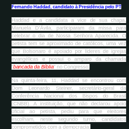
Fernando Haddad, candidato à Presidência pelo PT
Haddad e a candidata a vice de sua chapa,
Manuela D’Ávila, participaram da missa para
celebrar o dia de Nossa Senhora Aparecida. O
petista tem se aproximado de católicos, uma vez
que Bolsonaro é apoiado por líderes de igrejas
evangélicas e possui o amparo da chamada
"
bancada da Bíblia
" no Congresso.
Na quinta-feira, 11, Haddad se encontrou com
Dom Leonardo Steiner, secretário-geral da
Conferência Nacional dos Bispos do Brasil
(CNBB). A instituição, que não declarou apoio
oficial ao petista, pediu para que eleitores
escolham, neste segundo turno, candidatos
comprometidos com a democracia.