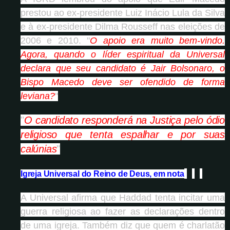
prestou ao ex-presidente Luiz Inácio Lula da Silva
e à ex-presidente Dilma Rousseff nas eleições de
2006 e 2010. "
O apoio era muito bem-vindo.
Agora, quando o líder espiritual da Universal
declara que seu candidato é Jair Bolsonaro, o
Bispo Macedo deve ser ofendido de forma
leviana?
"
"
O candidato responderá na Justiça pelo ódio
religioso que tenta espalhar e por suas
calúnias
"
Igreja Universal do Reino de Deus, em nota
A Universal afirma que Haddad tenta incitar uma
guerra religiosa ao fazer as declarações dentro
de uma igreja. Também diz que quem é charlatão