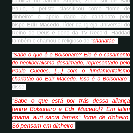
católica no Jardim Ângela, zona sul de São
Paulo, o petista classificou como "fome de
dinheiro" o apoio dado ao candidato pelo
bispo
Edir Macedo
, líder da Igreja Universal do
Reino de Deus e dono da TV Record. Haddad
também o chamou o religioso de "
charlatão
".
"
Sabe o que é o Bolsonaro? Ele é o casamento
do neoliberalismo desalmado, representado pelo
Paulo Guedes, […] com o fundamentalismo
charlatão do Edir Macedo. Isso é o Bolsonaro
",
disse.
"
Sabe o que está por trás dessa aliança
[entre Bolsonaro e Edir Macedo]? Em latim
chama 'auri sacra fames': fome de dinheiro.
Só pensam em dinheiro
"