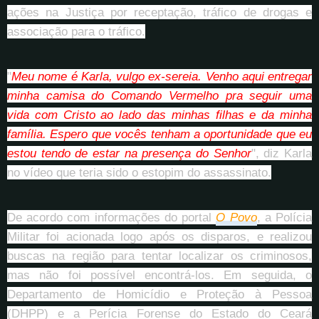
ações na Justiça por receptação, tráfico de drogas e
associação para o tráfico.
"
Meu nome é Karla, vulgo ex-sereia. Venho aqui entregar
minha camisa do Comando Vermelho pra seguir uma
vida com Cristo ao lado das minhas filhas e da minha
família. Espero que vocês tenham a oportunidade que eu
estou tendo de estar na presença do Senhor
", diz Karla
no vídeo que teria sido o estopim do assassinato.
De acordo com informações do portal
O Povo
, a Polícia
Militar foi acionada logo após os disparos, e realizou
buscas na região para tentar localizar os criminosos,
mas não foi possível encontrá-los. Em seguida, o
Departamento de Homicídio e Proteção à Pessoa
(DHPP) e a Perícia Forense do Estado do Ceará