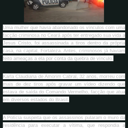
Uma mulher que havia abandonado os vínculos com uma
facção criminosa no Ceará após ter entregado sua vida a
Jesus Cristo, foi assassinada a tiros dentro da própria
casa, na capital, Fortaleza. Antes, criminosos já haviam
feito ameaças a ela por conta da quebra de vínculo.
Karla Claudiana de Amorim Cabral, 32 anos, morreu com
mais de dez tiros após gravar um vídeo dizendo que
estava de saída do Comando Vermelho, facção que atua
em diversos estados do Brasil.
A Polícia suspeita que os assassinos pularam o muro da
residência para executar a vítima, que respondia a