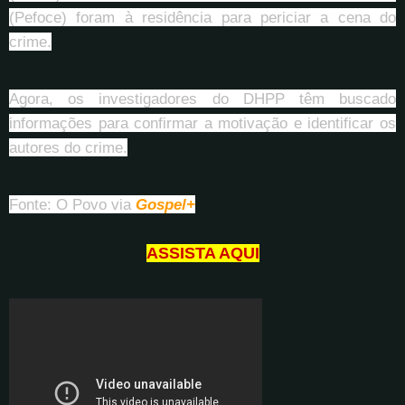
(Pefoce) foram à residência para periciar a cena do
crime.
Agora, os investigadores do DHPP têm buscado
informações para confirmar a motivação e identificar os
autores do crime.
Fonte: O Povo via
Gospel+
ASSISTA AQUI