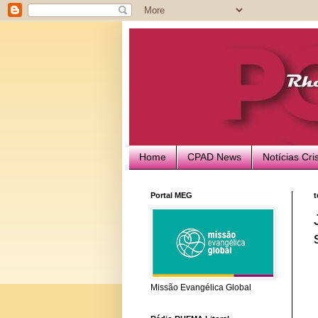
Home
CPAD News
Notícias Cri
Portal MEG
t
Missão Evangélica Global