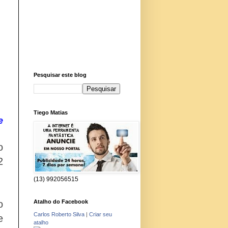
Pesquisar este blog
Tiego Matias
e
o
2
(13) 992056515
Atalho do Facebook
o
Carlos Roberto Silva
|
Criar seu
e
atalho