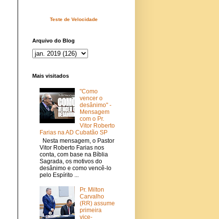
Teste de Velocidade
Arquivo do Blog
Mais visitados
"Como
vencer o
desânimo" -
Mensagem
com o Pr.
Vitor Roberto
Farias na AD Cubatão SP
Nesta mensagem, o Pastor
Vitor Roberto Farias nos
conta, com base na Bíblia
Sagrada, os motivos do
desânimo e como vencê-lo
pelo Espírito ...
Pr. Milton
Carvalho
(RR) assume
primeira
vice-