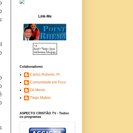
o
o
Link-Me
s
l
o
Colaboradores
Carlos Roberto, Pr.
o
Comunidade em Foco
o
Gil Menin
é
Tiego Matias
o
ASPECTO CRISTÃO TV - Todos
os programas
s