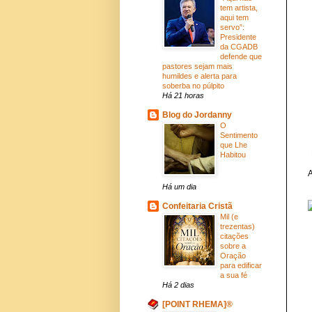
tem artista,
aqui tem
servo”:
Presidente
da CGADB
defende que
pastores sejam mais
humildes e alerta para
soberba no púlpito
Há 21 horas
Blog do Jordanny
O
Sentimento
que Lhe
Habitou
A
Há um dia
Confeitaria Cristã
Mil (e
trezentas)
citações
sobre a
Oração
para edificar
a sua fé
Há 2 dias
[POINT RHEMA]®