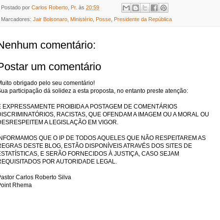
Postado por
Carlos Roberto, Pr.
às
20:59
Marcadores:
Jair Bolsonaro
,
Ministério
,
Posse
,
Presidente da República
Nenhum comentário:
Postar um comentário
uito obrigado pelo seu comentário!
ua participação dá solidez a esta proposta, no entanto preste atenção:
É EXPRESSAMENTE PROIBIDA A POSTAGEM DE COMENTÁRIOS
DISCRIMINATÓRIOS, RACISTAS, QUE OFENDAM A IMAGEM OU A MORAL OU
DESRESPEITEM A LEGISLAÇÃO EM VIGOR.
INFORMAMOS QUE O IP DE TODOS AQUELES QUE NÃO RESPEITAREM AS
REGRAS DESTE BLOG, ESTÃO DISPONÍVEIS ATRAVÉS DOS SITES DE
ESTATÍSTICAS, E SERÃO FORNECIDOS À JUSTIÇA, CASO SEJAM
REQUISITADOS POR AUTORIDADE LEGAL.
astor Carlos Roberto Silva
Point Rhema