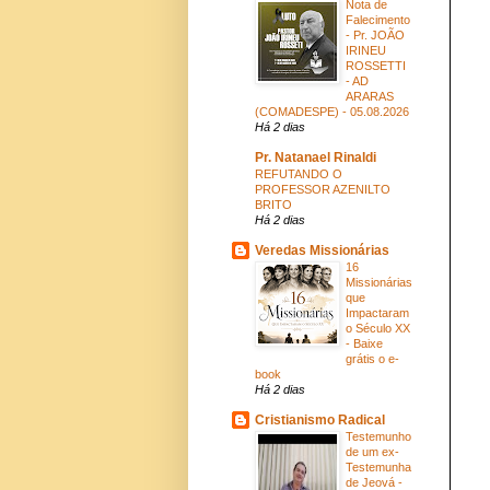
Nota de
Falecimento
- Pr. JOÃO
IRINEU
ROSSETTI
- AD
ARARAS
(COMADESPE) - 05.08.2026
Há 2 dias
Pr. Natanael Rinaldi
REFUTANDO O
PROFESSOR AZENILTO
BRITO
Há 2 dias
Veredas Missionárias
16
Missionárias
que
Impactaram
o Século XX
- Baixe
grátis o e-
book
Há 2 dias
Cristianismo Radical
Testemunho
de um ex-
Testemunha
de Jeová -