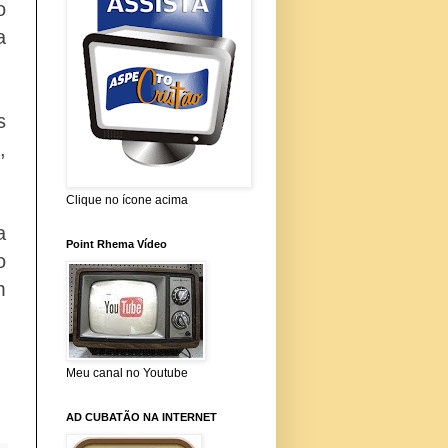
o
a
s
,
Clique no ícone acima
a
Point Rhema Vídeo
o
m
Meu canal no Youtube
AD CUBATÃO NA INTERNET