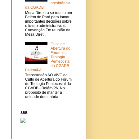
presidência
da CGADB
Mesa Diretora se reuniu em
Belém do Pará para tomar
importantes decisões sobre
o futuro administrativo da
Convenção Em reunião da
Mesa Diret...
Culto de
Abertura do
Fórum de
Teologia
Pentecostal
da CGADB -
a
Belém/PA
Transmissão AO VIVO do
Culto de Abertura do Fórum
de Teologia Pentecostal da
CGADB - Belém/PA. No
propósito de manter a
unidade doutrinária ...
SBB