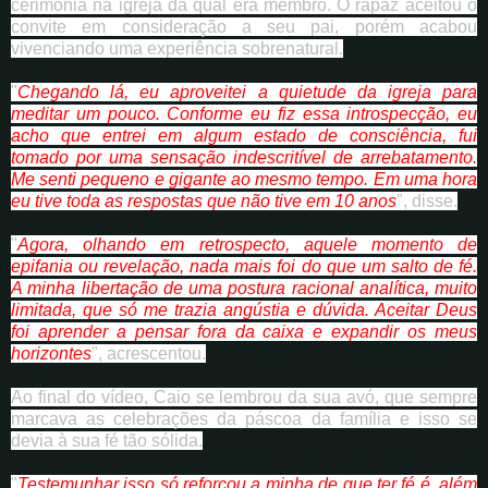
cerimônia na igreja da qual era membro. O rapaz aceitou o
convite em consideração a seu pai, porém acabou
vivenciando uma experiência sobrenatural.
"
Chegando lá, eu aproveitei a quietude da igreja para
meditar um pouco. Conforme eu fiz essa introspecção, eu
acho que entrei em algum estado de consciência, fui
tomado por uma sensação indescritível de arrebatamento.
Me senti pequeno e gigante ao mesmo tempo. Em uma hora
eu tive toda as respostas que não tive em 10 anos
", disse.
"
Agora, olhando em retrospecto, aquele momento de
epifania ou revelação, nada mais foi do que um salto de fé.
A minha libertação de uma postura racional analítica, muito
limitada, que só me trazia angústia e dúvida. Aceitar Deus
foi aprender a pensar fora da caixa e expandir os meus
horizontes
", acrescentou.
Ao final do vídeo, Caio se lembrou da sua avó, que sempre
marcava as celebrações da páscoa da família e isso se
devia à sua fé tão sólida.
"
Testemunhar isso só reforçou a minha de que ter fé é, além