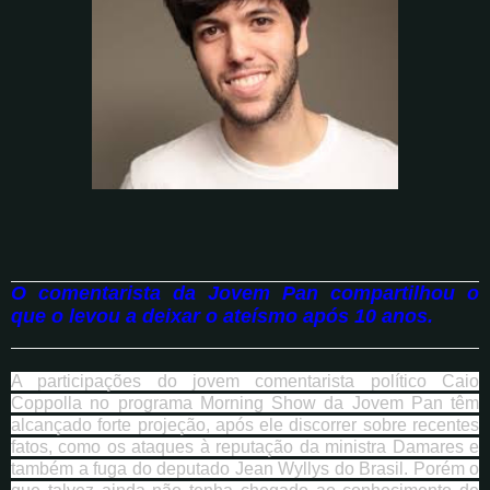
O comentarista da Jovem Pan compartilhou o
que o levou a deixar o ateísmo após 10 anos.
A participações do jovem comentarista político Caio
Coppolla no programa Morning Show da Jovem Pan têm
alcançado forte projeção, após ele discorrer sobre recentes
fatos, como os ataques à reputação da ministra Damares e
também a fuga do deputado Jean Wyllys do Brasil. Porém o