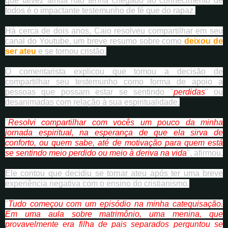
que talvez ainda não tenha chegado ao conhecimento de
todos é o impactante testemunho de fé que do rapaz.
Há cerca de dois anos, Caio resolveu compartilhar em seu
canal do Youtube, um breve resumo sobre como
deixou de
ser ateu
e se tornou cristão.
O comentarista explicou que tomou a decisão de
compartilhar seu testemunho como forma de apoio a
pessoas que possam estar se sentindo "
perdidas
" ou
desanimadas com relação à sua espiritualidade.
"
Resolvi compartilhar com vocês um pouco da minha
jornada espiritual, na esperança de que ela sirva de
conforto, ou quem sabe, até de motivação para quem está
se sentindo meio perdido ou meio à deriva na vida
", afirmou.
Ele contou que decidiu se tornar ateu após ter uma breve
experiência negativa com o ensino do cristianismo.
"
Tudo começou com um episódio na minha catequisação.
Em uma aula sobre matrimônio, uma menina, que
provavelmente era filha de pais separados perguntou se