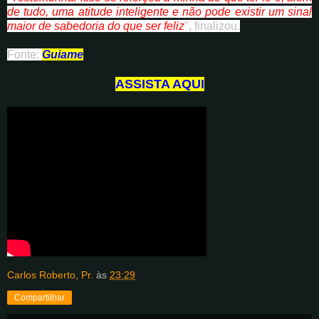
de tudo, uma atitude inteligente e não pode existir um sinal
maior de sabedoria do que ser feliz
", finalizou.
Fonte:
Guiame
ASSISTA AQUI
Carlos Roberto, Pr.
às
23:29
Compartilhar