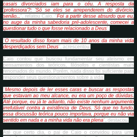
casais divorciados iam para o céu. A resposta da
'professora'?: 'Só se eles se arrependerem do divórcio,
senão...
", relatou Caio. "
Foi a partir desse absurdo que eu,
no auge da minha sabedoria pré-adolescente, comecei a
questionar tudo o que fosse relacionado a Deus
".
"
O resultado disso foram mais de 10 anos da minha vida
desperdiçados sem Deus
", acrescentou.
Caio contou que buscou fundamentar seu ateísmo em
pensamentos dos teóricos, filósofos e cientistas mais
renomados do mundo. Porém, nada disso foi suficiente para
responder seus questionamentos sobre a vida.
"
Mesmo depois de ler esses caras e buscar as respostas
que estavam ao meu alcance, eu era um poço de dúvidas.
Até porque, eu já te adianto, não existe nenhum argumento
irrefutável contra a existência de Deus. Só que no fundo,
essa discussão teórica pouco importava, porque eu não via
sentido em nada e a minha vida não era plena
", destacou.
Até que certo dia, o pai de Caio o convidou para uma