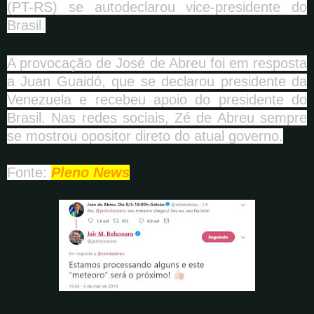
(PT-RS) se autodeclarou vice-presidente do
Brasil.
A provocação de José de Abreu foi em resposta
a Juan Guaidó, que se declarou presidente da
Venezuela e recebeu apoio do presidente do
Brasil. Nas redes sociais, Zé de Abreu sempre
se mostrou opositor direto do atual governo.
Fonte:
Pleno News