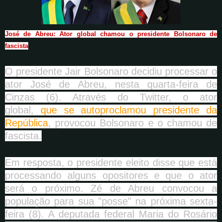
José de Abreu:
Ator global chamou o presidente Bolsonaro de
fascista
O presidente Jair Bolsonaro decidiu processar o
ator José de Abreu, nesta quarta-feira de
Cinzas (6). Através do Twitter, o ator
global,
que se autoproclamou presidente da
República
, provocou Bolsonaro e o chamou de
fascista.
Em resposta, o presidente eleito disse que está
processando alguns opositores e que o ator
será o próximo. Zé de Abreu convocou a
população para sua "posse" na próxima sexta-
feira (8). A deputada federal Maria do Rosário