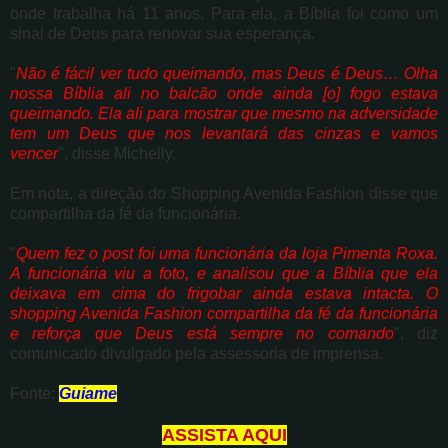
onde trabalha há 11 anos. Para ela, a Bíblia foi como um
sinal de Deus para renovar sua esperança.
"
Não é fácil ver tudo queimando, mas Deus é Deus… Olha
nossa Bíblia ali no balcão onde ainda [o] fogo estava
queimando. Ela ali para mostrar que mesmo na adversidade
tem um Deus que nos levantará das cinzas e vamos
vencer
", disse Michelly.
Em nota, a direção do Shopping Avenida Fashion disse que
compartilha da fé da funcionária.
"
Quem fez o post foi uma funcionária da loja Pimenta Roxa.
A funcionária viu a foto, e analisou que a Bíblia que ela
deixava em cima do frigobar ainda estava intacta. O
shopping Avenida Fashion compartilha da fé da funcionária
e reforça que Deus está sempre no comando
", diz
comunicado divulgado pela assessoria de imprensa.
Fonte:
Guiame
ASSISTA AQUI