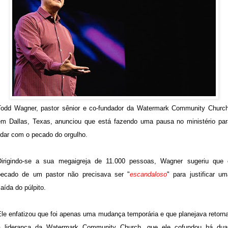
Todd Wagner, pastor sênior e co-fundador da Watermark Community Church
em Dallas, Texas, anunciou que está fazendo uma pausa no ministério par
idar com o pecado do orgulho.
Dirigindo-se a sua megaigreja de 11.000 pessoas, Wagner sugeriu que 
pecado de um pastor não precisava ser "
escandaloso
" para justificar u
aída do púlpito.
Ele enfatizou que foi apenas uma mudança temporária e que planejava retorna
à liderança da Watermark Community Church, que ele cofundou há dua