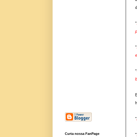
"
p
"
"
"
Curta nossa FanPage
"