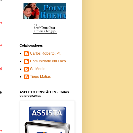
a
Colaboradores
é
Carlos Roberto, Pr.
Comunidade em Foco
Gil Menin
á
Tiego Matias
e
ASPECTO CRISTÃO TV - Todos
os programas
e