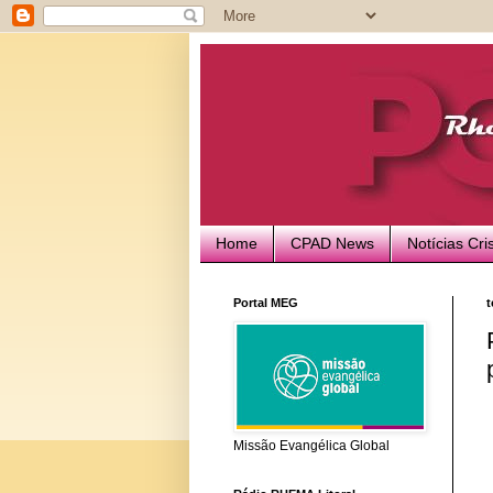
Home
CPAD News
Notícias Cri
Portal MEG
t
Missão Evangélica Global