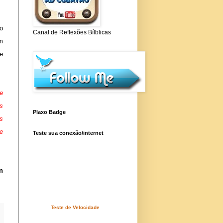
o
Canal de Reflexões Bílblicas
m
 e
e
s
Plaxo Badge
s
e
Teste sua conexão/internet
n
Teste de Velocidade