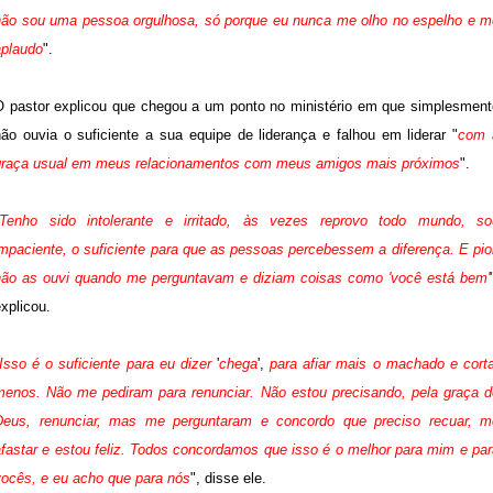
não sou uma pessoa orgulhosa, só porque eu nunca me olho no espelho e m
aplaudo
".
O pastor explicou que chegou a um ponto no ministério em que simplesment
não ouvia o suficiente a sua equipe de liderança e falhou em liderar "
com 
graça usual em meus relacionamentos com meus amigos mais próximos
".
Tenho sido intolerante e irritado, às vezes reprovo todo mundo, so
mpaciente, o suficiente para que as pessoas percebessem a diferença. E pio
não as ouvi quando me perguntavam e diziam coisas como 'você está bem'
xplicou.
Isso é o suficiente para eu dizer
'
chega
',
para afiar mais o machado e corta
menos. Não me pediram para renunciar. Não estou precisando, pela graça d
Deus, renunciar, mas me perguntaram e concordo que preciso recuar, m
afastar e estou feliz. Todos concordamos que isso é o melhor para mim e par
vocês, e eu acho que para nós
", disse ele.