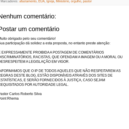
Marcadores:
afastamento
,
EUA
,
Igreja
,
Ministério
,
orgulho
,
pastor
Nenhum comentário:
Postar um comentário
uito obrigado pelo seu comentário!
ua participação dá solidez a esta proposta, no entanto preste atenção:
É EXPRESSAMENTE PROIBIDA A POSTAGEM DE COMENTÁRIOS
DISCRIMINATÓRIOS, RACISTAS, QUE OFENDAM A IMAGEM OU A MORAL OU
DESRESPEITEM A LEGISLAÇÃO EM VIGOR.
INFORMAMOS QUE O IP DE TODOS AQUELES QUE NÃO RESPEITAREM AS
REGRAS DESTE BLOG, ESTÃO DISPONÍVEIS ATRAVÉS DOS SITES DE
ESTATÍSTICAS, E SERÃO FORNECIDOS À JUSTIÇA, CASO SEJAM
REQUISITADOS POR AUTORIDADE LEGAL.
astor Carlos Roberto Silva
Point Rhema