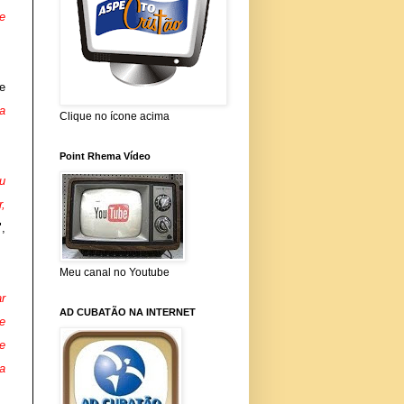
e
e
a
Clique no ícone acima
Point Rhema Vídeo
u
r,
",
Meu canal no Youtube
r
AD CUBATÃO NA INTERNET
e
e
a