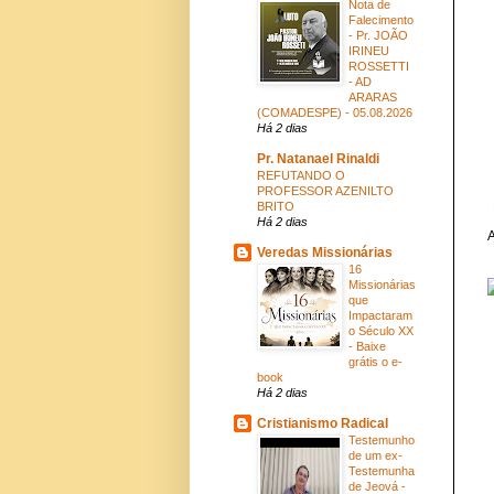
Nota de
Falecimento
- Pr. JOÃO
IRINEU
ROSSETTI
- AD
ARARAS
(COMADESPE) - 05.08.2026
Há 2 dias
Pr. Natanael Rinaldi
REFUTANDO O
PROFESSOR AZENILTO
BRITO
Há 2 dias
A
Veredas Missionárias
16
Missionárias
que
Impactaram
o Século XX
- Baixe
grátis o e-
book
Há 2 dias
Cristianismo Radical
Testemunho
de um ex-
Testemunha
de Jeová -