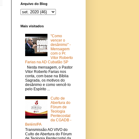
Arquivo do Blog
Mais visitados
"Como
vencer o
desânimo" -
Mensagem
com o Pr.
Vitor Roberto
Farias na AD Cubatão SP
Nesta mensagem, o Pastor
Vitor Roberto Farias nos
conta, com base na Bíblia
Sagrada, os motivos do
desânimo e como vencê-lo
pelo Espírito ...
Culto de
Abertura do
Fórum de
Teologia
Pentecostal
da CGADB -
Belém/PA
Transmissão AO VIVO do
Culto de Abertura do Fórum
de Teologia Pentecostal da