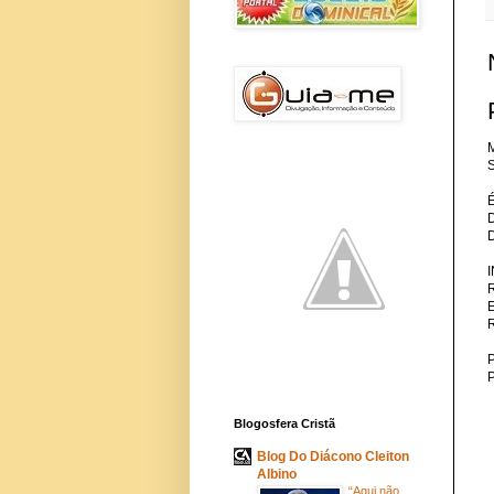
M
S
P
Blogosfera Cristã
Blog Do Diácono Cleiton
Albino
“Aqui não