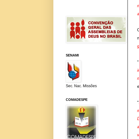
SENAMI
"
i
Sec. Nac. Missões
e
COMADESPE
"