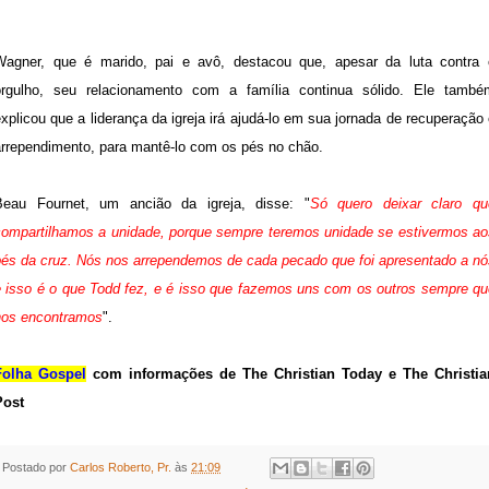
Wagner, que é marido, pai e avô, destacou que, apesar da luta contra 
orgulho, seu relacionamento com a família continua sólido. Ele també
xplicou que a liderança da igreja irá ajudá-lo em sua jornada de recuperação
arrependimento, para mantê-lo com os pés no chão.
Beau Fournet, um ancião da igreja, disse: "
Só quero deixar claro qu
compartilhamos a unidade, porque sempre teremos unidade se estivermos ao
pés da cruz. Nós nos arrependemos de cada pecado que foi apresentado a nó
e isso é o que Todd fez, e é isso que fazemos uns com os outros sempre qu
nos encontramos
".
Folha Gospel
com informações de The Christian Today e The Christia
Post
Postado por
Carlos Roberto, Pr.
às
21:09