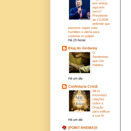
tem artista,
aqui tem
servo”:
Presidente
da CGADB
defende que
pastores sejam mais
humildes e alerta para
soberba no púlpito
Há 15 horas
Blog do Jordanny
O
Sentimento
que Lhe
Habitou
Há um dia
Confeitaria Cristã
Mil (e
trezentas)
citações
sobre a
Oração
para edificar
a sua fé
Há um dia
[POINT RHEMA]®