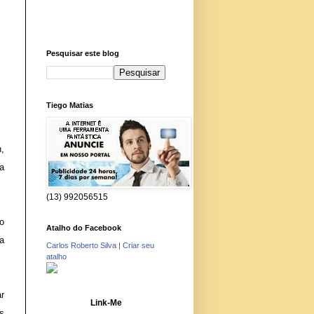
Pesquisar este blog
Tiego Matias
,
a
(13) 992056515
o
Atalho do Facebook
ma
Carlos Roberto Silva
|
Criar seu
atalho
r
Link-Me
s