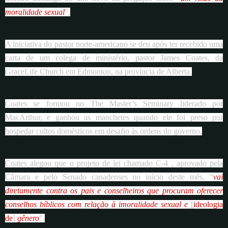
moralidade sexual
".
A iniciativa do pastor norte-americano se deu após ter recebido uma
carta de um colega de ministério, pastor James Coates, da
GraceLife Church em Edmonton, na província de Alberta.
Coates se formou no The Master’s Seminary liderado por
MacArthur, e ganhou as manchetes quando ele foi preso por
hospedar cultos domésticos em desafio às ordens do governo.
Coates alegou que o projeto de lei chamado C-4 , aprovado pela
Câmara e pelo Senado canadenses no início deste mês, "
vai
diretamente contra os pais e conselheiros que procuram oferecer
conselhos bíblicos com relação à imoralidade sexual e
[
ideologia
de
]
gênero
".