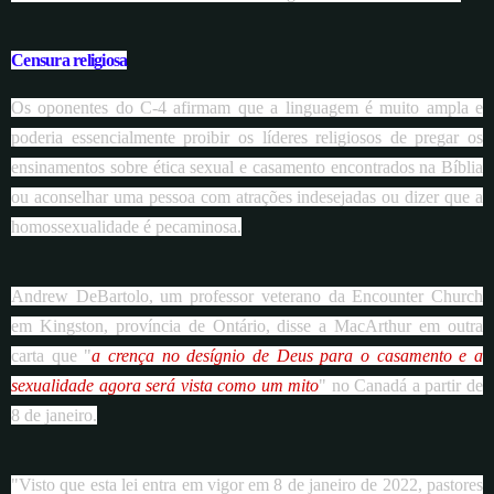
Censura religiosa
Os oponentes do C-4 afirmam que a linguagem é muito ampla e
poderia essencialmente proibir os líderes religiosos de pregar os
ensinamentos sobre ética sexual e casamento encontrados na Bíblia
ou aconselhar uma pessoa com atrações indesejadas ou dizer que a
homossexualidade é pecaminosa.
Andrew DeBartolo, um professor veterano da Encounter Church
em Kingston, província de Ontário, disse a MacArthur em outra
carta que "
a crença no desígnio de Deus para o casamento e a
sexualidade agora será vista como um mito
" no Canadá a partir de
8 de janeiro.
"Visto que esta lei entra em vigor em 8 de janeiro de 2022, pastores