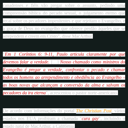
canadenses e fiéis vão pregar sobre o assunto, pedindo uma
compreensão bíblica do pecado sexual, o julgamento eterno que
recai sobre os pecadores impenitentes e que rejeitam o Evangelho, e
a graça de Deus no evangelho que oferece perdão àqueles que se
arrependem e creem em Cristo", disse MacArthur.
"
Em 1 Coríntios 6: 9-11, Paulo articula claramente por que
devemos falar a verdade.
[…]
Nosso chamado como ministros do
Evangelho é pregar a verdade, confrontar o pecado e chamar
todos os homens ao arrependimento e obediência ao Evangelho –
as boas novas que alcançam a conversão da alma e salvam os
pecadores da ira eterna
", acrescentou o pastor norte-americano.
De acordo com informações do portal
The Christian Post
, vários
estados nos EUA proibiram a chamada "
cura gay
", incluindo o
estado natal de MacArthur, a Califórnia.