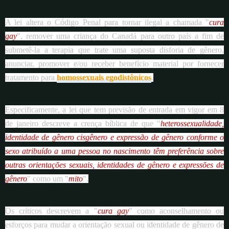
A lei altera o Código Penal para tornar ilegal a chamada "
cura
gay
", remover uma criança do Canadá para outro país a fim de
submetê-la a terapia que trate uma suposta disforia de gênero,
anunciar, promover e/ou receber benefício material por fornecer
tratamento para
homossexuais egodistônicos
.
Especificamente, a lei que tem previsão de entrada em vigor em 8
de janeiro descreve a crença bíblica de que "
heterossexualidade,
identidade de gênero cisgênero e expressão de gênero conforme o
sexo atribuído a uma pessoa no nascimento têm preferência sobre
outras orientações sexuais, identidades de gênero e expressões de
gênero
" como um "
mito
".
Os críticos descrevem a "
cura gay
" como aconselhamento ou
esforços para mudar a orientação sexual ou identidade de gênero de