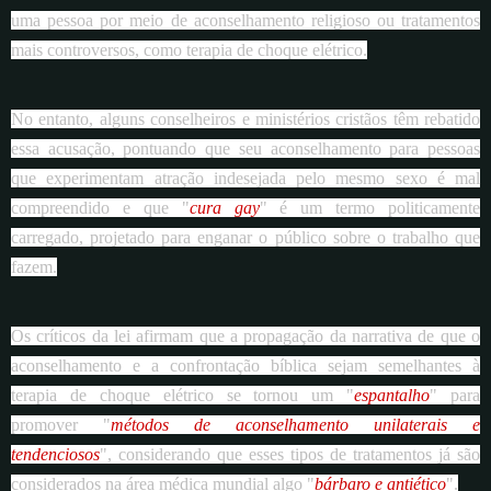
uma pessoa por meio de aconselhamento religioso ou tratamentos
mais controversos, como terapia de choque elétrico.
No entanto, alguns conselheiros e ministérios cristãos têm rebatido
essa acusação, pontuando que seu aconselhamento para pessoas
que experimentam atração indesejada pelo mesmo sexo é mal
compreendido e que "
cura gay
" é um termo politicamente
carregado, projetado para enganar o público sobre o trabalho que
fazem.
Os críticos da lei afirmam que a propagação da narrativa de que o
aconselhamento e a confrontação bíblica sejam semelhantes à
terapia de choque elétrico se tornou um "
espantalho
" para
promover "
métodos de aconselhamento unilaterais e
tendenciosos
", considerando que esses tipos de tratamentos já são
considerados na área médica mundial algo "
bárbaro e antiético
".