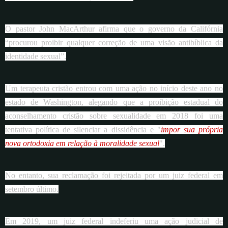
O pastor John MacArthur afirma que o governo da Califórnia
“procurou proibir qualquer correção de uma visão antibíblica da
identidade sexual”.
Um terapeuta cristão entrou com uma ação no início deste ano no
estado de Washington, alegando que a proibição estadual do
aconselhamento cristão sobre sexualidade em 2018 foi uma
tentativa política de silenciar a dissidência e "
impor sua própria
nova ortodoxia em relação à moralidade sexual
".
No entanto, sua reclamação foi rejeitada por um juiz federal em
setembro último.
Em 2019, um juiz federal indeferiu uma ação judicial de