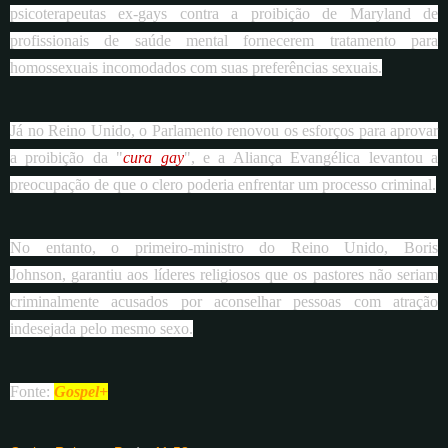
psicoterapeutas ex-gays contra a proibição de Maryland de
profissionais de saúde mental fornecerem tratamento para
homossexuais incomodados com suas preferências sexuais.
Já no Reino Unido, o Parlamento renovou os esforços para aprovar
a proibição da "
cura gay
", e a Aliança Evangélica levantou a
preocupação de que o clero poderia enfrentar um processo criminal.
No entanto, o primeiro-ministro do Reino Unido, Boris
Johnson, garantiu aos líderes religiosos que os pastores não seriam
criminalmente acusados por aconselhar pessoas com atração
indesejada pelo mesmo sexo.
Fonte:
Gospel+