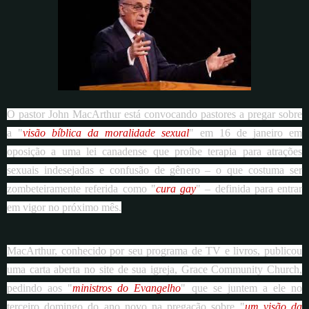
O pastor John MacArthur está convocando pastores a pregar sobre
a "
visão bíblica da moralidade sexual
" em 16 de janeiro em
oposição a uma lei canadense que proíbe terapia para atrações
sexuais indesejadas e confusão de gênero – o que costuma ser
zombeteiramente referida como "
cura gay
" – definida para entrar
em vigor no próximo mês.
MacArthur, conhecido por seu programa de TV e livros, publicou
uma carta aberta no site de sua igreja, Grace Community Church,
pedindo aos "
ministros do Evangelho
" que se juntem a ele no
terceiro domingo do ano novo na pregação sobre "
um visão da