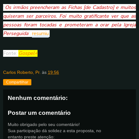
“
Os irmãos preencheram as Fichas [de Cadastro] e muitos
quiseram ser parceiros. Foi muito gratificante ver que as
pessoas foram tocadas e prometeram a orar pela Igreja
Perseguida
”,
resumiu
.
Fonte:
Gospel+
Carlos Roberto, Pr.
às
19:56
Compartilhar
Nenhum comentário:
Postar um comentário
Muito obrigado pelo seu comentário!
Sua participação dá solidez a esta proposta, no
entanto preste atenção: