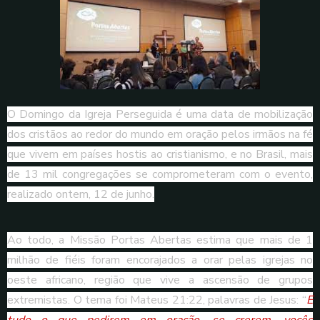
O Domingo da Igreja Perseguida é uma data de mobilização
dos cristãos ao redor do mundo em oração pelos irmãos na fé
que vivem em países hostis ao cristianismo, e no Brasil, mais
de 13 mil congregações se comprometeram com o evento,
realizado ontem, 12 de junho.
Ao todo, a Missão Portas Abertas estima que mais de 1
milhão de fiéis foram encorajados a orar pelas igrejas no
oeste africano, região que vive a ascensão de grupos
extremistas. O tema foi Mateus 21:22, palavras de Jesus: “
E