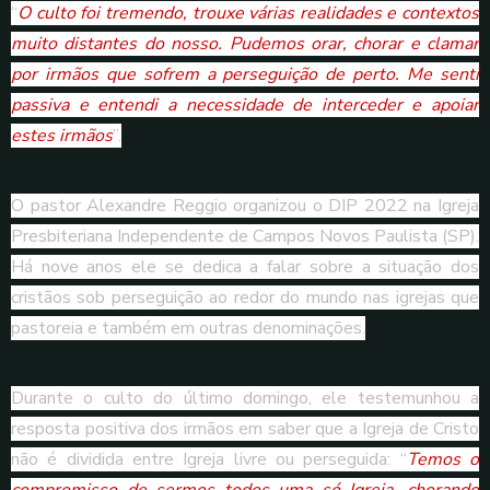
“
O culto foi tremendo, trouxe várias realidades e contextos
muito distantes do nosso. Pudemos orar, chorar e clamar
por irmãos que sofrem a perseguição de perto. Me senti
passiva e entendi a necessidade de interceder e apoiar
estes irmãos
”.
O pastor Alexandre Reggio organizou o DIP 2022 na Igreja
Presbiteriana Independente de Campos Novos Paulista (SP).
Há nove anos ele se dedica a falar sobre a situação dos
cristãos sob perseguição ao redor do mundo nas igrejas que
pastoreia e também em outras denominações.
Durante o culto do último domingo, ele testemunhou a
resposta positiva dos irmãos em saber que a Igreja de Cristo
não é dividida entre Igreja livre ou perseguida: “
Temos o