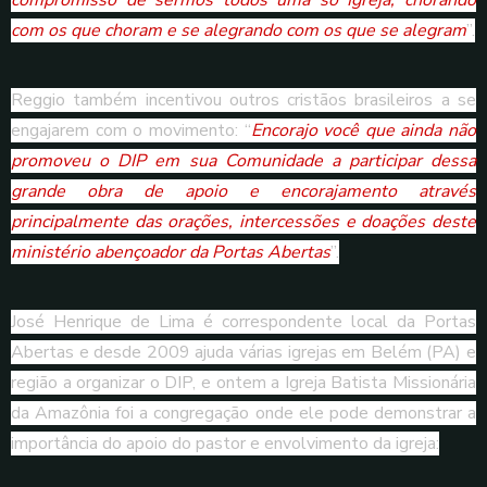
compromisso de sermos todos uma só Igreja, chorando
com os que choram e se alegrando com os que se alegram
”.
Reggio também incentivou outros cristãos brasileiros a se
engajarem com o movimento: “
Encorajo você que ainda não
promoveu o DIP em sua Comunidade a participar dessa
grande obra de apoio e encorajamento através
principalmente das orações, intercessões e doações deste
ministério abençoador da Portas Abertas
”.
José Henrique de Lima é correspondente local da Portas
Abertas e desde 2009 ajuda várias igrejas em Belém (PA) e
região a organizar o DIP, e ontem a Igreja Batista Missionária
da Amazônia foi a congregação onde ele pode demonstrar a
importância do apoio do pastor e envolvimento da igreja: