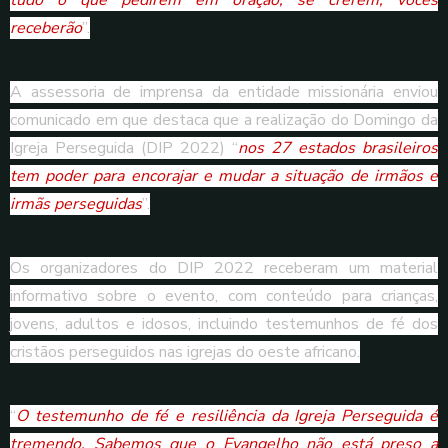
tudo o que pedirem em oração, se crerem, vocês
receberão
”.
A assessoria de imprensa da entidade missionária enviou
comunicado em que destaca que a realização do Domingo da
Igreja Perseguida (DIP 2022) “
nos 27 estados brasileiros
tem poder para encorajar e mudar a situação de irmãos e
irmãs perseguidas
”.
Os organizadores do DIP 2022 receberam um material
informativo sobre o evento, com conteúdo para crianças,
jovens, adultos e idosos, incluindo testemunhos de fé dos
cristãos perseguidos nas igrejas do oeste africano.
“
O testemunho de fé e resiliência da Igreja Perseguida é
tremendo. Sabemos que o Evangelho não está preso a