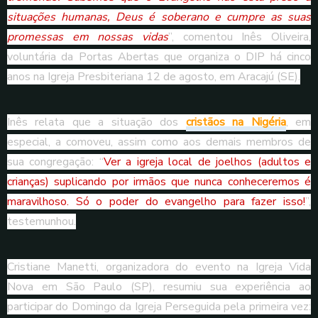
situações humanas, Deus é soberano e cumpre as suas
promessas em nossas vidas
”, comentou Inês Oliveira,
voluntária da Portas Abertas que organiza o DIP há cinco
anos na Igreja Presbiteriana 12 de agosto, em Aracajú (SE).
Inês relata que a situação dos
cristãos na Nigéria
, em
especial, a comoveu, assim como aos demais membros de
sua congregação: “
Ver a igreja local de joelhos (adultos e
crianças) suplicando por irmãos que nunca conheceremos é
maravilhoso. Só o poder do evangelho para fazer isso!
”,
testemunhou.
Cristiane Manetti, organizadora do evento na Igreja Vida
Nova em São Paulo (SP), resumiu sua experiência ao
participar do Domingo da Igreja Perseguida pela primeira vez: