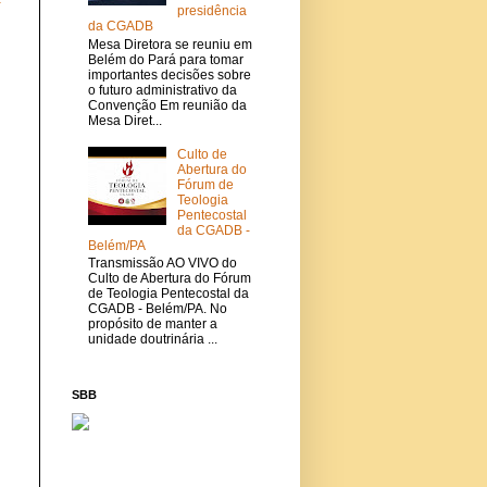
presidência
da CGADB
Mesa Diretora se reuniu em
Belém do Pará para tomar
importantes decisões sobre
o futuro administrativo da
Convenção Em reunião da
Mesa Diret...
Culto de
Abertura do
Fórum de
Teologia
Pentecostal
da CGADB -
Belém/PA
Transmissão AO VIVO do
Culto de Abertura do Fórum
de Teologia Pentecostal da
CGADB - Belém/PA. No
propósito de manter a
unidade doutrinária ...
SBB