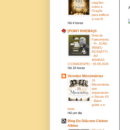
citações
sobre a
A
Oração
para edificar
a sua fé
Há 4 horas
[POINT RHEMA]®
Nota de
Falecimento
- Pr. JOÃO
IRINEU
ROSSETTI
- AD
ARARAS
(COMADESPE) - 05.08.2026
Há 16 horas
Veredas Missionárias
16
Missionárias
que
Impactaram
o Século XX
- Baixe
grátis o e-
book
Há um dia
Blog Do Diácono Cleiton
Albino
“Quem é