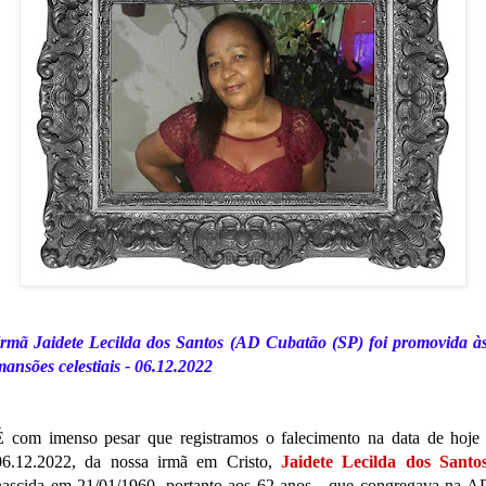
Irmã Jaidete Lecilda dos Santos (AD Cubatão (SP) foi promovida à
mansões celestiais - 06.12.2022
É com imenso pesar que registramos o falecimento na data de hoje 
06.12.2022, da nossa irmã em Cristo,
Jaidete Lecilda dos Santo
nascida em
21/01/1960, portanto aos 62 anos - que congregava na A