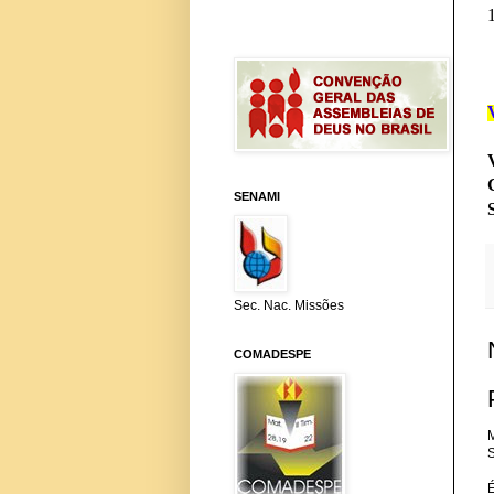
SENAMI
Sec. Nac. Missões
COMADESPE
M
S