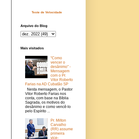
Teste de Velocidade
Arquivo do Blog
Mais visitados
"Como
vencer o
desânimo" -
Mensagem
com o Pr.
Vitor Roberto
Farias na AD Cubatão SP
Nesta mensagem, o Pastor
Vitor Roberto Farias nos
conta, com base na Bíblia
Sagrada, os motivos do
desânimo e como vencê-lo
pelo Espírito ...
Pr. Milton
Carvalho
(RR) assume
primeira
vice-
a