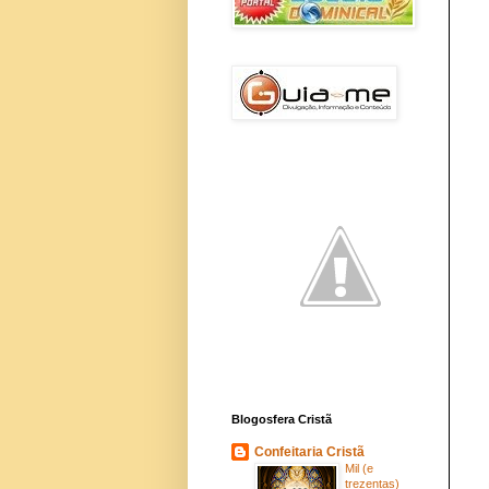
Blogosfera Cristã
Confeitaria Cristã
Mil (e
trezentas)