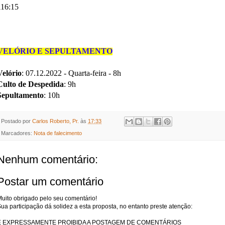
116:15
VELÓRIO E SEPULTAMENTO
Velório
: 07.12.2022 - Quarta-feira - 8h
Culto de Despedida
: 9h
Sepultamento
: 10h
Postado por
Carlos Roberto, Pr.
às
17:33
Marcadores:
Nota de falecimento
Nenhum comentário:
Postar um comentário
uito obrigado pelo seu comentário!
ua participação dá solidez a esta proposta, no entanto preste atenção:
É EXPRESSAMENTE PROIBIDA A POSTAGEM DE COMENTÁRIOS