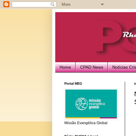
Home
CPAD News
Notícias Cri
Portal MEG
t
Missão Evangélica Global