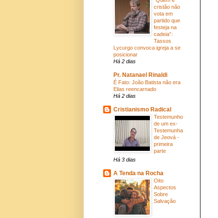
cristão não
vota em
partido que
festeja na
cadeia”:
Tassos
Lycurgo convoca igreja a se
posicionar
Há 2 dias
Pr. Natanael Rinaldi
É Fato: João Batista não era
Elias reencarnado
Há 2 dias
Cristianismo Radical
Testemunho
de um ex-
Testemunha
de Jeová -
primeira
parte
Há 3 dias
A Tenda na Rocha
Oito
Aspectos
Sobre
Salvação