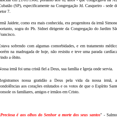
Cubatão (SP), especificamente na Congregação Jd. Casqueiro - sede d
etor 7.
Irmã Jaidete, como era mais conhecida, era progenitora da irmã Simone
portanto, sogra do Pb. Sidnei dirigente da Congregação do Jardim Sã
Francisco.
Estava sofrendo com algumas comorbidades, e em tratamento médico
porém na madrugada de hoje, não resistiu e teve uma parada cardíaca
vindo a óbito.
Nossa irmã foi uma cristã fiel a Deus, sua família e Igreja onde servia.
Registramos nossa gratidão a Deus pela vida da nossa irmã, a
condolências aos corações enlutados e os votos de que o Espírito Sant
console os familiares, amigos e irmãos em Cristo.
"
Preciosa é aos olhos do Senhor a morte dos seus santos
" - Salmo