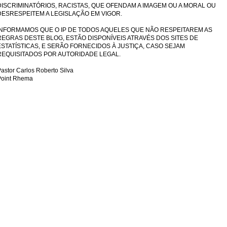
DISCRIMINATÓRIOS, RACISTAS, QUE OFENDAM A IMAGEM OU A MORAL OU
DESRESPEITEM A LEGISLAÇÃO EM VIGOR.
INFORMAMOS QUE O IP DE TODOS AQUELES QUE NÃO RESPEITAREM AS
REGRAS DESTE BLOG, ESTÃO DISPONÍVEIS ATRAVÉS DOS SITES DE
ESTATÍSTICAS, E SERÃO FORNECIDOS À JUSTIÇA, CASO SEJAM
REQUISITADOS POR AUTORIDADE LEGAL.
astor Carlos Roberto Silva
Point Rhema