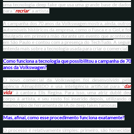
uma tecnologia deep fake que usa uma grande base de dados
para "
recriar
" a artista.
A campanha dos 70 anos da Volkswagen mostra, ainda, outros
automóveis históricos da empresa, como o Fusca e o Gol, e foi
divulgada em primeira mão durante um evento que aconteceu
em São Paulo e contou com a presença do TechTudo.
A seguir,
entenda mais sobre a tecnologia usada para criar o comercial.
Como funciona a tecnologia que possibilitou a campanha de 70
anos da Volkswagen?
O novo comercial da Volkswagen foi desenvolvido pela
agência AlmapBBDO e usa inteligência artificial para "
dar
vida
" à cantora Elis Regina. Para isso, uma atriz dublê deu
corpo à artista, e seu rosto foi inserido depois, utilizando o
mesmo tipo de ferramenta de IA de deep fakes famosas.
Mas, afinal, como esse procedimento funciona exatamente?
O processo é relativamente simples: primeiro, são fornecidas