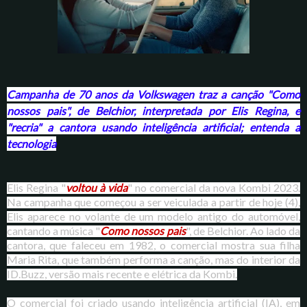
Campanha de 70 anos da Volkswagen traz a canção "Como
nossos pais", de Belchior, interpretada por Elis Regina, e
"recria" a cantora usando inteligência artificial; entenda a
tecnologia
Elis Regina "
voltou à vida
" no comercial da nova Kombi 2023.
Na campanha que começou a ser veiculada a partir de hoje (4),
Elis aparece no volante de um modelo antigo do automóvel,
cantando a música "
Como nossos pais
", de Belchior. Ao lado da
cantora, que faleceu em 1982, o comercial mostra sua filha
Maria Rita, que também performa a canção, mas do interior da
ID.Buzz, versão mais recente e elétrica da Kombi.
O comercial foi criado usando inteligência artificial (IA), em