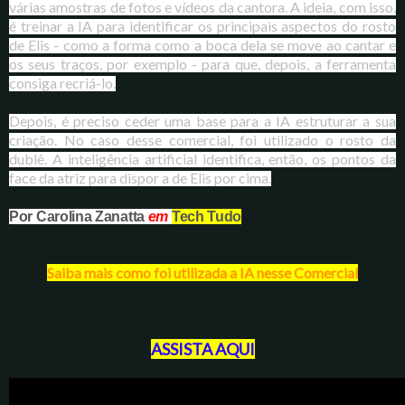
várias amostras de fotos e vídeos da cantora. A ideia, com isso,
é treinar a IA para identificar os principais aspectos do rosto
de Elis - como a forma como a boca dela se move ao cantar e
os seus traços, por exemplo - para que, depois, a ferramenta
consiga recriá-lo.
Depois, é preciso ceder uma base para a IA estruturar a sua
criação. No caso desse comercial, foi utilizado o rosto da
dublê. A inteligência artificial identifica, então, os pontos da
face da atriz para dispor a de Elis por cima.
Por Carolina Zanatta
em
Tech Tudo
Saiba mais como foi utilizada a IA nesse Comercial
ASSISTA AQUI