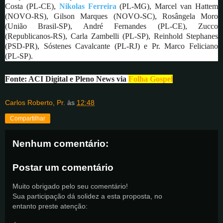
Costa (PL-CE),
Nikolas Ferreira
(PL-MG), Marcel van Hattem
(NOVO-RS), Gilson Marques (NOVO-SC), Rosângela Moro
(União Brasil-SP), André Fernandes (PL-CE), Zucco
(Republicanos-RS), Carla Zambelli (PL-SP), Reinhold Stephanes
(PSD-PR), Sóstenes Cavalcante (PL-RJ) e Pr. Marco Feliciano
(PL-SP).
Fonte: ACI Digital e Pleno News via
Folha Gospel
Carlos Roberto, Pr.
às
12:48
Compartilhar
Nenhum comentário:
Postar um comentário
Muito obrigado pelo seu comentário!
Sua participação dá solidez a esta proposta, no
entanto preste atenção: