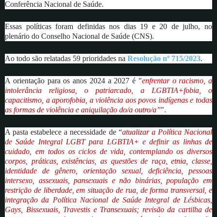
Conferência Nacional de Saúde.
Essas políticas foram definidas nos dias 19 e 20 de julho, no
plenário do Conselho Nacional de Saúde (CNS).
Ao todo são relatadas 59 prioridades na
Resolução nº 715/2023
.
A orientação para os anos 2024 a 2027 é "
enfrentar o racismo, a
intolerância religiosa, o patriarcado, a LGBTIA+fobia, o
capacitismo, a aporofobia, a violência aos povos indígenas e todas
as formas de violência e aniquilação do/a outro/a”
".
A pasta estabelece a necessidade de “
atualizar a Política Nacional
de Saúde Integral LGBT para LGBTIA+ e definir as linhas de
cuidado, em todos os ciclos de vida, contemplando os diversos
corpos, práticas, existências, as questões de raça, etnia, classe,
identidade de gênero, orientação sexual, deficiência, pessoas
intersexo, assexuais, pansexuais e não binárias, população em
restrição de liberdade, em situação de rua, de forma transversal, e
integração da Política Nacional de Saúde Integral de Lésbicas,
Gays, Bissexuais, Travestis e Transexuais; revisão da cartilha de