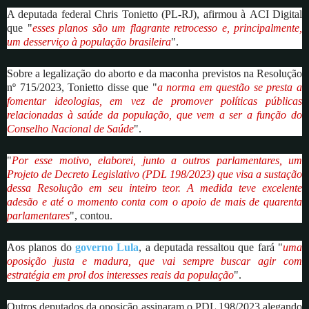
A deputada federal Chris Tonietto (PL-RJ), afirmou à ACI Digital
que "
esses planos são um flagrante retrocesso e, principalmente,
um desserviço à população brasileira
".
Sobre a legalização do aborto e da maconha previstos na Resolução
nº 715/2023, Tonietto disse que "
a norma em questão se presta a
fomentar ideologias, em vez de promover políticas públicas
relacionadas à saúde da população, que vem a ser a função do
Conselho Nacional de Saúde
".
"
Por esse motivo, elaborei, junto a outros parlamentares, um
Projeto de Decreto Legislativo (PDL 198/2023) que visa a sustação
dessa Resolução em seu inteiro teor. A medida teve excelente
adesão e até o momento conta com o apoio de mais de quarenta
parlamentares
", contou.
Aos planos do
governo Lula
, a deputada ressaltou que fará "
uma
oposição justa e madura, que vai sempre buscar agir com
estratégia em prol dos interesses reais da população
".
Outros deputados da oposição assinaram o PDL 198/2023 alegando