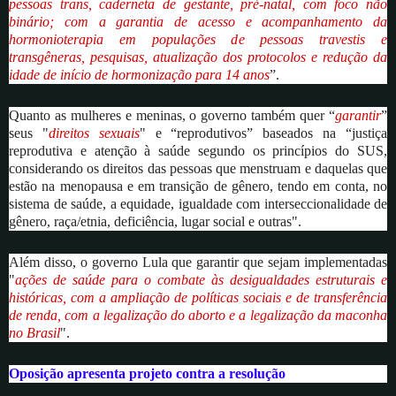
pessoas trans, caderneta de gestante, pré-natal, com foco não
binário; com a garantia de acesso e acompanhamento da
hormonioterapia em populações de pessoas travestis e
transgêneras, pesquisas, atualização dos protocolos e redução da
idade de início de hormonização para 14 anos
”.
Quanto as mulheres e meninas, o governo também quer “
garantir
”
seus "
direitos sexuais
" e “reprodutivos” baseados na “justiça
reprodutiva e atenção à saúde segundo os princípios do SUS,
considerando os direitos das pessoas que menstruam e daquelas que
estão na menopausa e em transição de gênero, tendo em conta, no
sistema de saúde, a equidade, igualdade com interseccionalidade de
gênero, raça/etnia, deficiência, lugar social e outras".
Além disso, o governo Lula que garantir que sejam implementadas
"
ações de saúde para o combate às desigualdades estruturais e
históricas, com a ampliação de políticas sociais e de transferência
de renda, com a legalização do aborto e a legalização da maconha
no Brasil
".
Oposição apresenta projeto contra a resolução