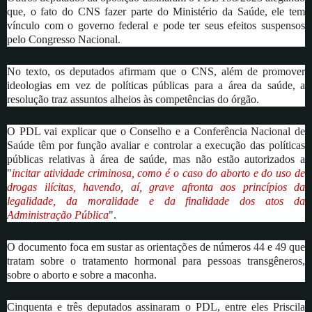
que, o fato do CNS fazer parte do Ministério da Saúde, ele tem
vínculo com o governo federal e pode ter seus efeitos suspensos
pelo Congresso Nacional.
No texto, os deputados afirmam que o CNS, além de promover
ideologias em vez de políticas públicas para a área da saúde, a
resolução traz assuntos alheios às competências do órgão.
O PDL vai explicar que o Conselho e a Conferência Nacional de
Saúde têm por função avaliar e controlar a execução das políticas
públicas relativas à área de saúde, mas não estão autorizados a
"
incitar atividade criminosa, como é o caso do aborto e do uso de
drogas ilícitas, havendo, aí, grave afronta aos princípios da
legalidade, da moralidade e da finalidade dos atos da
Administração Pública
".
O documento foca em sustar as orientações de números 44 e 49 que
tratam sobre o tratamento hormonal para pessoas transgêneros,
sobre o aborto e sobre a maconha.
Cinquenta e três deputados assinaram o PDL, entre eles Priscila