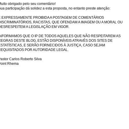
uito obrigado pelo seu comentário!
ua participação dá solidez a esta proposta, no entanto preste atenção:
É EXPRESSAMENTE PROIBIDA A POSTAGEM DE COMENTÁRIOS
DISCRIMINATÓRIOS, RACISTAS, QUE OFENDAM A IMAGEM OU A MORAL OU
DESRESPEITEM A LEGISLAÇÃO EM VIGOR.
INFORMAMOS QUE O IP DE TODOS AQUELES QUE NÃO RESPEITAREM AS
REGRAS DESTE BLOG, ESTÃO DISPONÍVEIS ATRAVÉS DOS SITES DE
ESTATÍSTICAS, E SERÃO FORNECIDOS À JUSTIÇA, CASO SEJAM
REQUISITADOS POR AUTORIDADE LEGAL.
astor Carlos Roberto Silva
Point Rhema