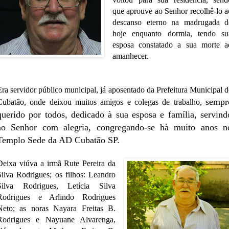
que aprouve ao Senhor recolhê-lo a
descanso eterno na madrugada d
hoje enquanto dormia, tendo su
esposa constatado a sua morte a
amanhecer.
Era servidor público municipal, já aposentado da Prefeitura Municipal d
sempr
Cubatão, onde deixou muitos amigos e colegas de trabalho,
querido por todos,
dedicado à sua esposa e família, servind
ao Senhor com alegria, congregando-se hà muito anos n
Templo Sede da AD Cubatão SP.
Deixa viúva a irmã Rute Pereira da
Silva Rodrigues; os filhos: Leandro
Silva Rodrigues, Letícia Silva
Rodrigues e Arlindo Rodrigues
Neto; as noras Nayara Freitas B.
Rodrigues e Nayuane Alvarenga,