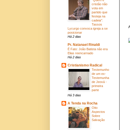
cristão não
vota em
partido que
festeja na
cadeia”:
Tassos
A
Lycurgo convoca igreja a se
posicionar
Há 2 dias
Pr. Natanael Rinaldi
É Fato: João Batista não era
Elias reencarnado
Há 2 dias
Cristianismo Radical
Testemunho
de um ex-
Testemunha
de Jeová -
primeira
parte
Há 3 dias
A Tenda na Rocha
Oito
Aspectos
Sobre
Salvação