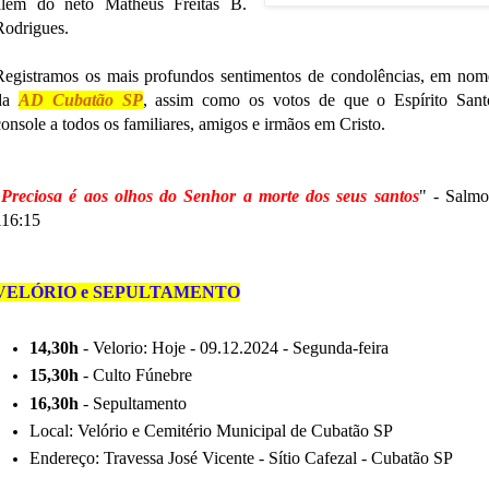
além do neto Matheus Freitas B.
Rodrigues.
Registramos os mais profundos sentimentos de condolências, em nom
da
AD Cubatão SP
, assim como os votos de que o Espírito Sant
console a todos os familiares, amigos e irmãos em Cristo.
"
Preciosa é aos olhos do Senhor a morte dos seus santos
" - Salmo
116:15
VELÓRIO e SEPULTAMENTO
14,30h
- Velorio: Hoje - 09.12.2024 - Segunda-feira
15,30h
- Culto Fúnebre
16,30h
- Sepultamento
Local: Velório e Cemitério Municipal de Cubatão SP
Endereço: Travessa José Vicente - Sítio Cafezal - Cubatão SP