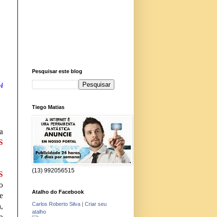
Pesquisar este blog
i
Tiego Matias
a
S
(13) 992056515
S
o
Atalho do Facebook
e
Carlos Roberto Silva
|
Criar seu
,
atalho
o