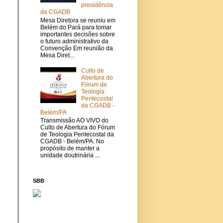
presidência
da CGADB
Mesa Diretora se reuniu em
Belém do Pará para tomar
importantes decisões sobre
o futuro administrativo da
Convenção Em reunião da
Mesa Diret...
Culto de
Abertura do
Fórum de
Teologia
Pentecostal
da CGADB -
Belém/PA
Transmissão AO VIVO do
Culto de Abertura do Fórum
de Teologia Pentecostal da
CGADB - Belém/PA. No
propósito de manter a
unidade doutrinária ...
SBB