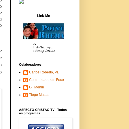
o
e
Link-Me
a
o
e
e
o
Colaboradores
o
Carlos Roberto, Pr.
Comunidade em Foco
Gil Menin
Tiego Matias
ASPECTO CRISTÃO TV - Todos
os programas