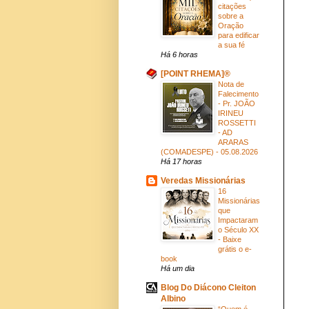
citações
sobre a
Oração
para edificar
a sua fé
Há 6 horas
[POINT RHEMA]®
Nota de
Falecimento
- Pr. JOÃO
IRINEU
ROSSETTI
- AD
ARARAS
(COMADESPE) - 05.08.2026
Há 17 horas
Veredas Missionárias
16
Missionárias
que
Impactaram
o Século XX
- Baixe
grátis o e-
book
Há um dia
Blog Do Diácono Cleiton
Albino
“Quem é