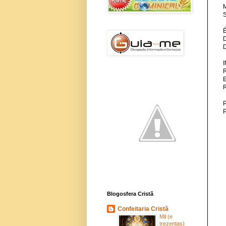
M
S
P
Blogosfera Cristã
Confeitaria Cristã
Mil (e
trezentas)