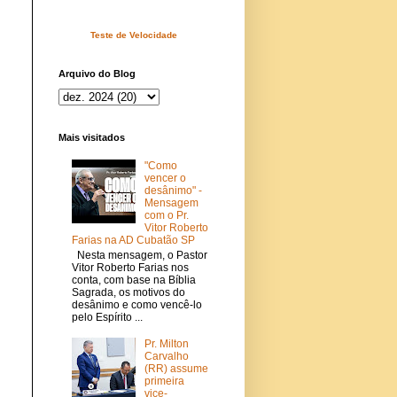
Teste de Velocidade
Arquivo do Blog
Mais visitados
"Como
vencer o
desânimo" -
Mensagem
com o Pr.
Vitor Roberto
Farias na AD Cubatão SP
Nesta mensagem, o Pastor
Vitor Roberto Farias nos
conta, com base na Bíblia
Sagrada, os motivos do
desânimo e como vencê-lo
pelo Espírito ...
Pr. Milton
Carvalho
(RR) assume
primeira
vice-