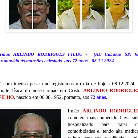
Irmão ARLINDO RODRIGUES FILHO - (AD Cubatão SP) fo
promovido às mansões celestiais aos 72 anos - 08.12.2024
É com imenso pesar que registramos no dia de hoje - 08.12.2024, 
morte física do nosso irmão em Cristo
ARLINDO RODRIGUE
FILHO
, nascido em 06.08.1952, portanto, aos
72 anos
.
Irmão
ARLINDO RODRIGUE
como era mais conhecido, havia sid
hospitalizado para tratar d
comorbidades e, tendo alta médica
voltou para sua residência, send