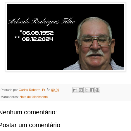
I
n
Arlindo Rodrigues Filho
06.08.1952
s
**08.12.2024*
Esposa Rute Pereira
da Silva Rodrigues Filhos Leandro
Silva Rodrigues Letícia Silva
Rodrigues Arlindo Rodrigues Neto
Noras Nayara Freitas B Rodrigues
Nayuane Alvarenga Neto Matheus
Freitas B Rodrigues
Enviado há 18 mi
Postado por
Carlos Roberto, Pr.
às
00:29
Marcadores:
Nota de falecimento
Nenhum comentário:
Postar um comentário