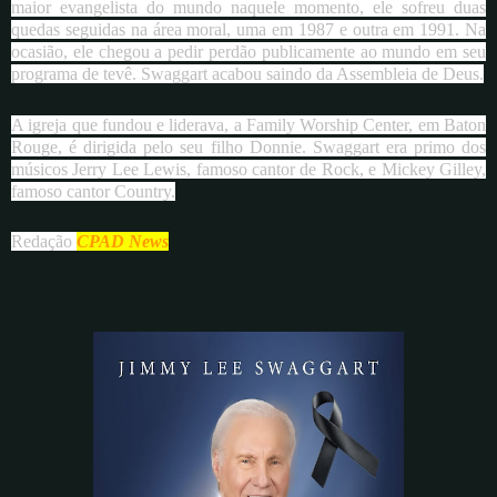
maior evangelista do mundo naquele momento, ele sofreu duas
quedas seguidas na área moral, uma em 1987 e outra em 1991. Na
ocasião, ele chegou a pedir perdão publicamente ao mundo em seu
programa de tevê. Swaggart acabou saindo da Assembleia de Deus.
A igreja que fundou e liderava, a Family Worship Center, em Baton
Rouge, é dirigida pelo seu filho Donnie. Swaggart era primo dos
músicos Jerry Lee Lewis, famoso cantor de Rock, e Mickey Gilley,
famoso cantor Country.
Redação
CPAD News