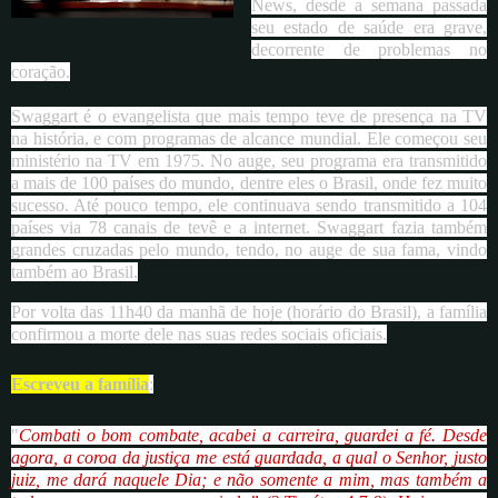
News, desde a semana passada
seu estado de saúde era grave,
decorrente de problemas no
coração.
Swaggart é o evangelista que mais tempo teve de presença na TV
na história, e com programas de alcance mundial. Ele começou seu
ministério na TV em 1975. No auge, seu programa era transmitido
a mais de 100 países do mundo, dentre eles o Brasil, onde fez muito
sucesso. Até pouco tempo, ele continuava sendo transmitido a 104
países via 78 canais de tevê e a internet. Swaggart fazia também
grandes cruzadas pelo mundo, tendo, no auge de sua fama, vindo
também ao Brasil.
Por volta das 11h40 da manhã de hoje (horário do Brasil), a família
confirmou a morte dele nas suas redes sociais oficiais.
Escreveu a família
:
"
Combati o bom combate, acabei a carreira, guardei a fé. Desde
agora, a coroa da justiça me está guardada, a qual o Senhor, justo
juiz, me dará naquele Dia; e não somente a mim, mas também a