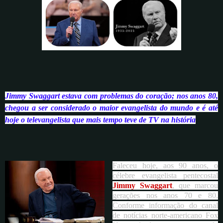
Jimmy Swaggart
estava com problemas do coração; nos anos 80,
chegou a ser considerado o maior evangelista do mundo e é até
hoje o televangelista que mais tempo teve de TV na história
Faleceu hoje, aos 90 anos, o
célebre evangelista pentecostal
Jimmy Swaggart
, que marcou
gerações nos anos 70 e 80.
Conforme informação do canal
de notícias norte-americano Fox