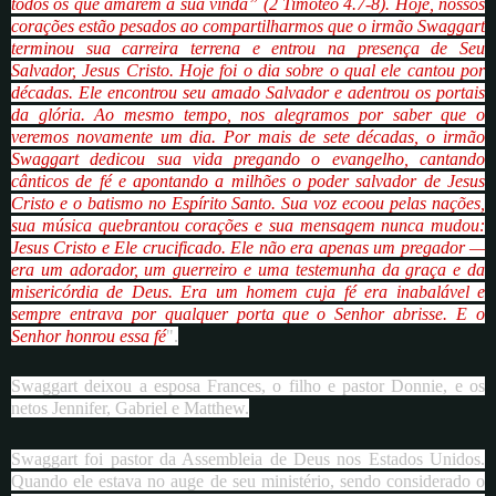
todos os que amarem a sua vinda” (2 Timóteo 4.7-8). Hoje, nossos
corações estão pesados ao compartilharmos que o irmão Swaggart
terminou sua carreira terrena e entrou na presença de Seu
Salvador, Jesus Cristo. Hoje foi o dia sobre o qual ele cantou por
décadas. Ele encontrou seu amado Salvador e adentrou os portais
da glória. Ao mesmo tempo, nos alegramos por saber que o
veremos novamente um dia. Por mais de sete décadas, o irmão
Swaggart dedicou sua vida pregando o evangelho, cantando
cânticos de fé e apontando a milhões o poder salvador de Jesus
Cristo e o batismo no Espírito Santo. Sua voz ecoou pelas nações,
sua música quebrantou corações e sua mensagem nunca mudou:
Jesus Cristo e Ele crucificado. Ele não era apenas um pregador —
era um adorador, um guerreiro e uma testemunha da graça e da
misericórdia de Deus. Era um homem cuja fé era inabalável e
sempre entrava por qualquer porta que o Senhor abrisse. E o
Senhor honrou essa fé
".
Swaggart deixou a esposa Frances, o filho e pastor Donnie, e os
netos Jennifer, Gabriel e Matthew.
Swaggart foi pastor da Assembleia de Deus nos Estados Unidos.
Quando ele estava no auge de seu ministério, sendo considerado o