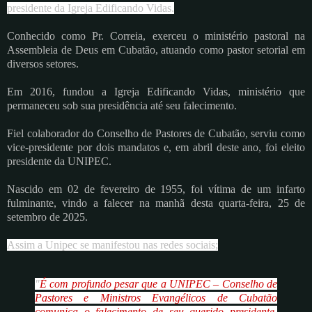
presidente da Igreja Edificando Vidas.
Conhecido como Pr. Correia, exerceu o ministério pastoral na
Assembleia de Deus em Cubatão, atuando como pastor setorial em
diversos setores.
Em 2016, fundou a Igreja Edificando Vidas, ministério que
permaneceu sob sua presidência até seu falecimento.
Fiel colaborador do Conselho de Pastores de Cubatão, serviu como
vice-presidente por dois mandatos e, em abril deste ano, foi eleito
presidente da UNIPEC.
Nascido em 02 de fevereiro de 1955, foi vítima de um infarto
fulminante, vindo a falecer na manhã desta quarta-feira, 25 de
setembro de 2025.
Assim a Unipec se manifestou nas redes sociais;
"
É com profundo pesar que a UNIPEC – Conselho de
Pastores e Ministros Evangélicos de Cubatão
comunica o falecimento de seu querido presidente,