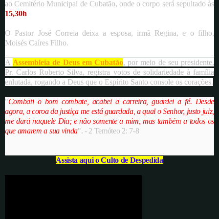
ao Cemitério Municipal de Cubatão, onde o corpo será sepultado às
15,30h
O Pastor José Correia deixa a esposa, irmã Regina, e o filho,
Moisés Caíres Filho.
A
Assembleia de Deus em Cubatão
, por meio de seu presidente,
Pr. Carlos Roberto Silva, registra votos de solidariedade à família
enlutada, rogando a Deus que o Espírito Santo console os corações.
"
Combati o bom combate, acabei a carreira, guardei a fé.
Desde
agora, a coroa da justiça me está guardada, a qual o Senhor, justo juiz,
me dará naquele Dia; e não somente a mim, mas também a todos os
que amarem a sua vinda
". - 2 Temóteo 2: 7-8
Assista aqui o Culto de Despedida