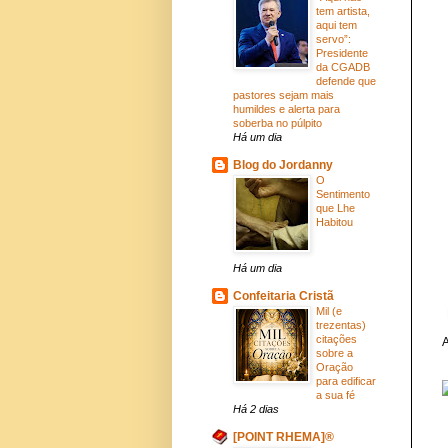
tem artista,
aqui tem
servo”:
Presidente
da CGADB
defende que
pastores sejam mais
humildes e alerta para
soberba no púlpito
Há um dia
Blog do Jordanny
O
Sentimento
que Lhe
Habitou
Há um dia
Confeitaria Cristã
Mil (e
trezentas)
citações
A
sobre a
Oração
para edificar
a sua fé
Há 2 dias
[POINT RHEMA]®