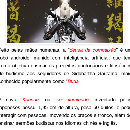
Feito pelas mãos humanas, a "
deusa da compaixão
" é u
robô androide, munido com inteligência artificial, que te
como objetivo ensinar os preceitos doutrinários e filosófico
do budismo aos seguidores de Siddhartha Gautama, mai
conhecido popularmente como "
Buda
".
A nova "
Kannon
" ou "
ser iluminado
" inventado pelo
japoneses possui 1,95 cm de altura, pesa 60 quilos, e pod
interagir com pessoas, movendo os braços e tronco, além d
ensinar sermões budistas nos idiomas chinês e inglês.