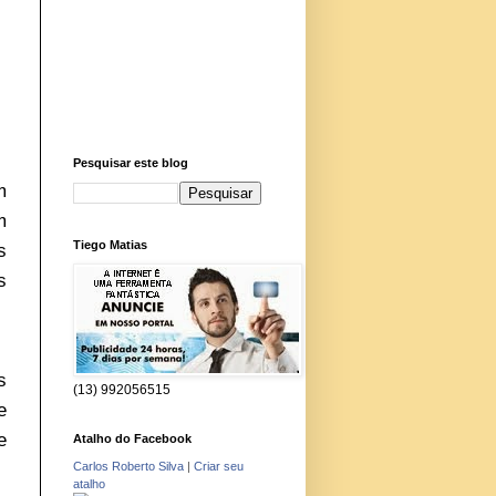
Pesquisar este blog
m
m
Tiego Matias
s
s
s
(13) 992056515
e
e
Atalho do Facebook
Carlos Roberto Silva
|
Criar seu
atalho