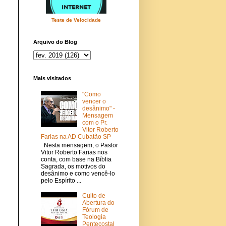
Teste de Velocidade
Arquivo do Blog
Mais visitados
"Como
vencer o
desânimo" -
Mensagem
com o Pr.
Vitor Roberto
Farias na AD Cubatão SP
Nesta mensagem, o Pastor
Vitor Roberto Farias nos
conta, com base na Bíblia
Sagrada, os motivos do
desânimo e como vencê-lo
pelo Espírito ...
Culto de
Abertura do
Fórum de
Teologia
Pentecostal