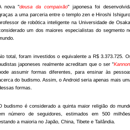
A nova "
deusa da compaixão
" japonesa foi desenvolvid
graças a uma parceria entre o templo zen e Hiroshi Ishiguro
professor de robótica inteligente na Universidade de Osaka
considerado um dos maiores especialistas do segmento n
mundo.
No total, foram investidos o equivalente a R$ 3.373.725. O
budistas japoneses realmente acreditam que o ser "
Kannon
pode assumir formas diferentes, para ensinar às pessoa
acerca do budismo. Assim, o Android seria apenas mais um
dessas formas.
O budismo é considerado a quinta maior religião do mund
em número de seguidores, estimados em 500 milhões
estando a maioria no
Japão, China, Tibete e Tailândia.