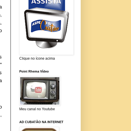
a
,
,
o
s
Clique no ícone acima
"
Point Rhema Vídeo
s
a
o
Meu canal no Youtube
,
AD CUBATÃO NA INTERNET