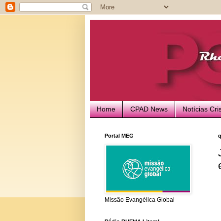
Home
CPAD News
Notícias Cri
Portal MEG
q
Missão Evangélica Global