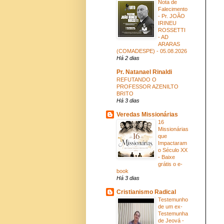
Nota de
Falecimento
- Pr. JOÃO
IRINEU
ROSSETTI
- AD
ARARAS
(COMADESPE) - 05.08.2026
Há 2 dias
Pr. Natanael Rinaldi
REFUTANDO O
PROFESSOR AZENILTO
BRITO
Há 3 dias
Veredas Missionárias
16
Missionárias
que
Impactaram
o Século XX
- Baixe
grátis o e-
book
Há 3 dias
Cristianismo Radical
Testemunho
de um ex-
Testemunha
de Jeová -