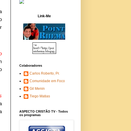
a
Link-Me
o
r
o
m
Colaboradores
o
Carlos Roberto, Pr.
Comunidade em Foco
Gil Menin
s
Tiego Matias
a
a
ASPECTO CRISTÃO TV - Todos
os programas