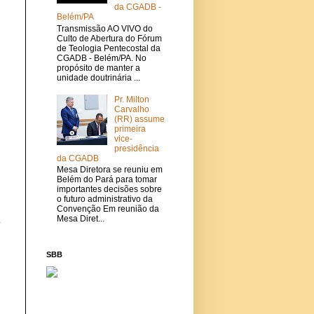
da CGADB -
Belém/PA
Transmissão AO VIVO do
Culto de Abertura do Fórum
de Teologia Pentecostal da
CGADB - Belém/PA. No
propósito de manter a
unidade doutrinária ...
Pr. Milton
Carvalho
(RR) assume
primeira
vice-
presidência
da CGADB
Mesa Diretora se reuniu em
Belém do Pará para tomar
importantes decisões sobre
o futuro administrativo da
Convenção Em reunião da
Mesa Diret...
a
SBB