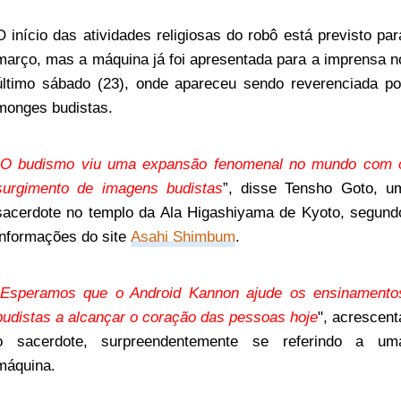
O início das atividades religiosas do robô está previsto par
março, mas a máquina já foi apresentada para a imprensa n
último sábado (23), onde apareceu sendo reverenciada po
monges budistas.
O budismo viu uma expansão fenomenal no mundo com 
surgimento de imagens budistas
”, disse Tensho Goto, u
sacerdote no templo da Ala Higashiyama de Kyoto, segund
informações do site
Asahi Shimbum
.
Esperamos que o Android Kannon ajude os ensinamento
budistas a alcançar o coração das pessoas hoje
", acrescent
o sacerdote, surpreendentemente se referindo a um
máquina.