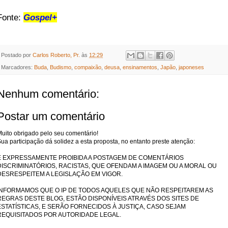
Fonte:
Gospel+
Postado por
Carlos Roberto, Pr.
às
12:29
Marcadores:
Buda
,
Budismo
,
compaixão
,
deusa
,
ensinamentos
,
Japão
,
japoneses
Nenhum comentário:
Postar um comentário
uito obrigado pelo seu comentário!
ua participação dá solidez a esta proposta, no entanto preste atenção:
É EXPRESSAMENTE PROIBIDA A POSTAGEM DE COMENTÁRIOS
DISCRIMINATÓRIOS, RACISTAS, QUE OFENDAM A IMAGEM OU A MORAL OU
DESRESPEITEM A LEGISLAÇÃO EM VIGOR.
INFORMAMOS QUE O IP DE TODOS AQUELES QUE NÃO RESPEITAREM AS
REGRAS DESTE BLOG, ESTÃO DISPONÍVEIS ATRAVÉS DOS SITES DE
ESTATÍSTICAS, E SERÃO FORNECIDOS À JUSTIÇA, CASO SEJAM
REQUISITADOS POR AUTORIDADE LEGAL.