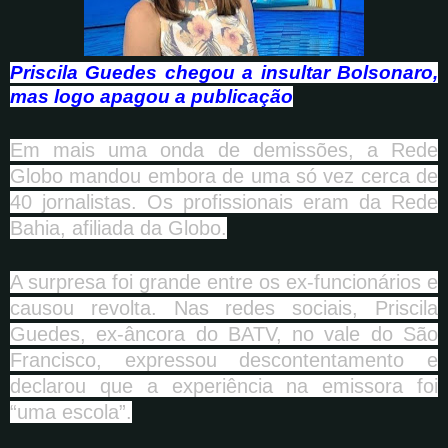
Priscila Guedes
chegou a insultar Bolsonaro,
mas logo apagou a publicação
Em mais uma onda de demissões, a Rede
Globo mandou embora de uma só vez cerca de
40 jornalistas. Os profissionais eram da Rede
Bahia, afiliada da Globo.
A surpresa foi grande entre os ex-funcionários e
causou revolta. Nas redes sociais, Priscila
Guedes, ex-âncora do BATV, no vale do São
Francisco, expressou descontentamento e
declarou que a experiência na emissora foi
“uma escola”.