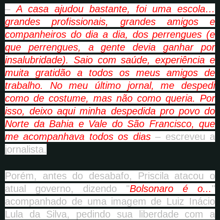
–
A casa ajudou bastante, foi uma escola…
grandes profissionais, grandes amigos e
companheiros do dia a dia, dos perrengues (e
que perrengues, a gente devia ganhar por
insalubridade). Saio com saúde, experiência e
muita gratidão a todos os meus amigos de
trabalho. No meu último jornal, me despedi
como de costume, mas não como queria. Por
isso, deixo aqui minha despedida pro povo do
Norte da Bahia e Vale do São Francisco, que
me acompanhava todos os dias
– escreveu a
jornalista.
Porém, antes do desabafo, Priscila atacou o
atual governo, dizendo "
Bolsonaro é o...
"
acompanhado de uma imagem de Luiz Inácio
Lula da Silva, pedindo sua liberdade com a