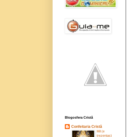
Blogosfera Cristã
Confeitaria Cristã
Mil (e
trezentas)