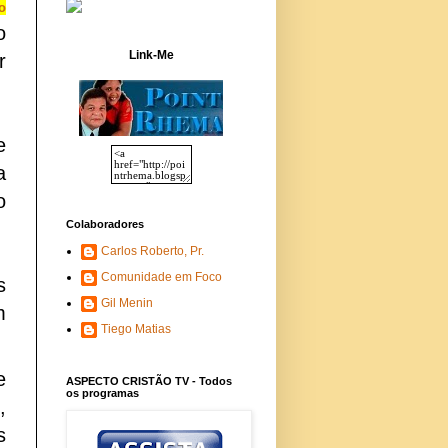
o
o
Link-Me
r
e
a
o
Colaboradores
Carlos Roberto, Pr.
Comunidade em Foco
s
Gil Menin
m
Tiego Matias
e
ASPECTO CRISTÃO TV - Todos
os programas
,
s