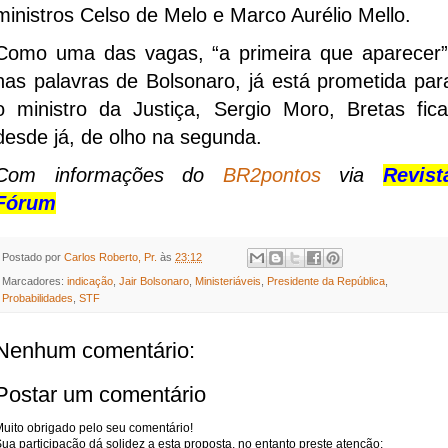
ministros Celso de Melo e Marco Aurélio Mello.
Como uma das vagas, “a primeira que aparecer”
nas palavras de Bolsonaro, já está prometida par
o ministro da Justiça, Sergio Moro, Bretas fica
desde já, de olho na segunda.
Com informações do
BR2pontos
via
Revist
Fórum
Postado por
Carlos Roberto, Pr.
às
23:12
Marcadores:
indicação
,
Jair Bolsonaro
,
Ministeriáveis
,
Presidente da República
,
Probabilidades
,
STF
Nenhum comentário:
Postar um comentário
uito obrigado pelo seu comentário!
ua participação dá solidez a esta proposta, no entanto preste atenção: