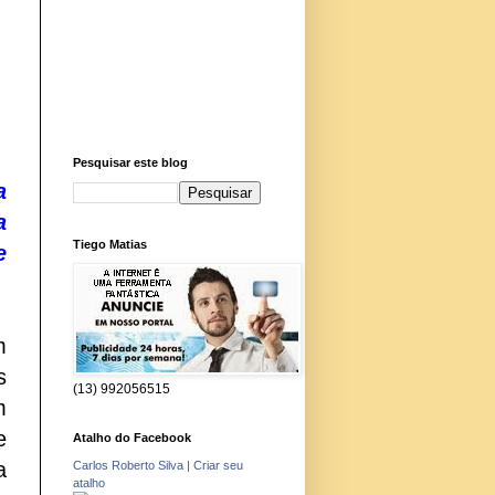
Pesquisar este blog
a
a
Tiego Matias
e
m
s
(13) 992056515
m
e
Atalho do Facebook
a
Carlos Roberto Silva
|
Criar seu
atalho