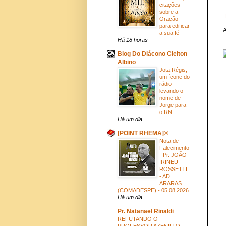
citações
sobre a
Oração
para edificar
A
a sua fé
Há 18 horas
Blog Do Diácono Cleiton
Albino
Jota Régis,
um ícone do
rádio
levando o
nome de
Jorge para
o RN
Há um dia
[POINT RHEMA]®
Nota de
Falecimento
- Pr. JOÃO
IRINEU
ROSSETTI
- AD
ARARAS
(COMADESPE) - 05.08.2026
Há um dia
Pr. Natanael Rinaldi
REFUTANDO O
PROFESSOR AZENILTO