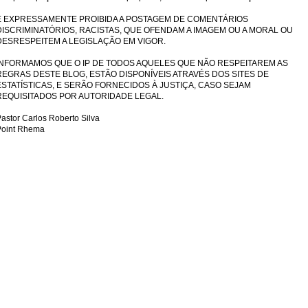
É EXPRESSAMENTE PROIBIDA A POSTAGEM DE COMENTÁRIOS
DISCRIMINATÓRIOS, RACISTAS, QUE OFENDAM A IMAGEM OU A MORAL OU
DESRESPEITEM A LEGISLAÇÃO EM VIGOR.
INFORMAMOS QUE O IP DE TODOS AQUELES QUE NÃO RESPEITAREM AS
REGRAS DESTE BLOG, ESTÃO DISPONÍVEIS ATRAVÉS DOS SITES DE
ESTATÍSTICAS, E SERÃO FORNECIDOS À JUSTIÇA, CASO SEJAM
REQUISITADOS POR AUTORIDADE LEGAL.
astor Carlos Roberto Silva
Point Rhema