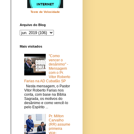
Teste de Velocidade
Arquivo do Blog
Mais visitados
"Como
vencer o
desânimo" -
Mensagem
com o Pr.
Vitor Roberto
Farias na AD Cubatão SP
Nesta mensagem, o Pastor
Vitor Roberto Farias nos
conta, com base na Bíblia
Sagrada, os motivos do
desânimo e como vencê-lo
pelo Espírito ...
Pr. Milton
Carvalho
(RR) assume
primeira
vice-