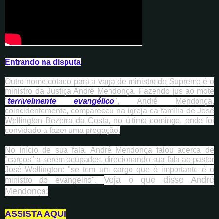
Entrando na disputa
Outro nome cotado para a vaga de ministro do Supremo é o
ministro da Justiça André Mendonça. Fazendo jus ao mote
"
terrivelmente evangélico
", André Mendonça,
coincidentemente, compareceu na igreja da família de José
Wellington Bezerra da Costa, no último domingo, onde foi
convidado a fazer uma pregação.
No início de sua fala, André Mendonça falou acerca de
"cargos" a serem ocupados, direcionando sua fala ao pastor
José Wellington: "se tem um cargo que é importante é o
Veja o que disse André
ministro do evangelho".
Mendonça:
ASSISTA AQUI