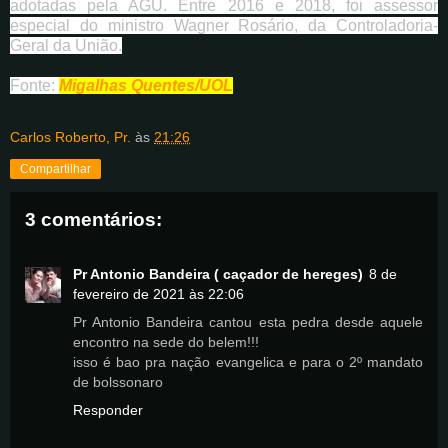
adotadas pela AGU. Entre 2016 e 2018, foi assessor
especial do ministro Wagner Rosário, da Controladoria-
Geral da União.
Fonte:
Migalhas Quentes/UOL
Carlos Roberto, Pr.
às
21:26
Compartilhar
3 comentários:
Pr Antonio Bandeira ( caçador de hereges)
8 de
fevereiro de 2021 às 22:06
Pr Antonio Bandeira cantou esta pedra desde aquele
encontro na sede do belem!!!
isso é bao pra nação evangelica e para o 2º mandato
de bolssonaro
Responder