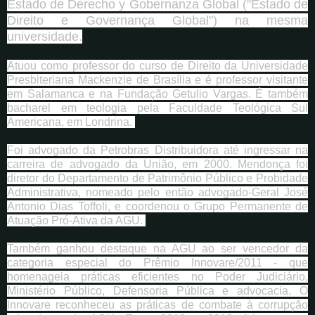
Estado de Derecho y Gobernanza Global ("Estado de
Direito e Governança Global") na mesma
universidade.
Atuou como professor do curso de Direito da Universidade
Presbiteriana Mackenzie de Brasília e é professor visitante
em Salamanca e na Fundação Getulio Vargas. É também
bacharel em teologia pela Faculdade Teológica Sul
Americana, em Londrina.
Foi advogado da Petrobras Distribuidora até ingressar na
carreira de advogado da União, em 2000. Mendonça foi
diretor do Departamento de Patrimônio Público e Probidade
Administrativa, nomeado pelo então advogado-Geral José
Antonio Dias Toffoli, e coordenou o Grupo Permanente de
Atuação Pró-Ativa da AGU.
Também ganhou destaque na AGU ao ser vencedor da
categoria especial do Prêmio Innovare/2011 - que
homenageia práticas eficientes no Poder Judiciário,
Ministério Público, Defensoria Pública e advocacia. O
Innovare reconheceu as práticas de combate à corrupção