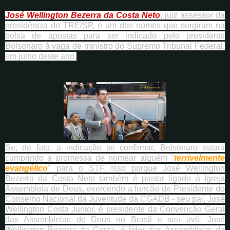
José Wellington Bezerra da Costa Neto
, juiz assessor da
presidência do TRE/SP, é um dos nomes que surgiram na
bolsa de apostas para ser indicado pelo presidente
Bolsonaro à vaga de ministro do Supremo Tribunal Federal,
em julho deste ano.
Se, de fato, a indicação se confirmar, Bolsonaro estará
cumprindo a promessa de nomear alguém "
terrivelmente
evangélico
" para o STF. Isso porque José Wellington
Bezerra da Costa Neto também é pastor ligado à Igreja
Assembleia de Deus, exercendo a função de Presidente do
Conselho Nacional da Juventude da CGADB - seu pai, José
Wellington Costa Junior, é presidente da Convenção Geral
das Assembleias de Deus no Brasil e seu avô, José
Wellington Bezerra da Costa, é líder das Assembleias de