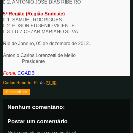

2. ANTONIO JOSÉ DIAS RIBEIRO
5ª Região (Região Sudeste)

1. SAMUEL RODRIGUES

2. EDSON EUGÊNIO VICENTE

3. LUIZ CEZAR MARIANO SILVA
Rio de Janeiro, 05 de dezembro de 2012.
Antonio Carlos Lorenzetti de Mello
Presidente
Fonte:
CGADB
Carlos Roberto, Pr.
às
21:30
Compartilhar
Nenhum comentário:
Postar um comentário
Muito obrigado pelo seu comentário!