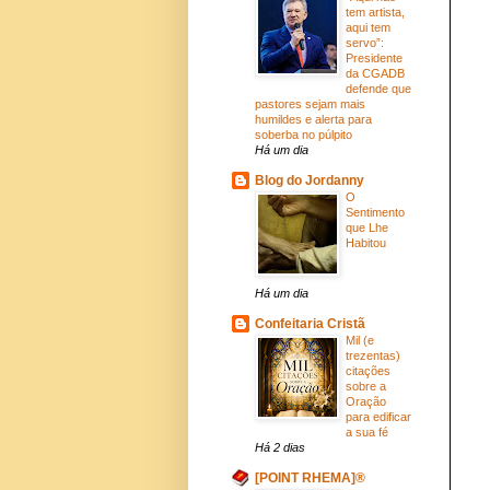
tem artista,
aqui tem
servo”:
Presidente
da CGADB
defende que
pastores sejam mais
humildes e alerta para
soberba no púlpito
Há um dia
Blog do Jordanny
O
Sentimento
que Lhe
Habitou
Há um dia
Confeitaria Cristã
Mil (e
trezentas)
citações
sobre a
Oração
para edificar
a sua fé
Há 2 dias
[POINT RHEMA]®