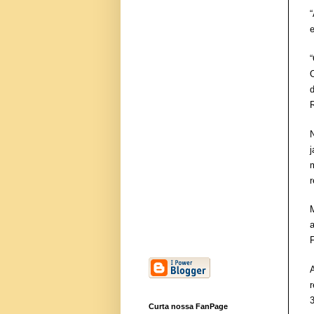
“
r
a
Curta nossa FanPage