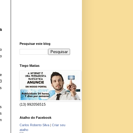
a
Pesquisar este blog
o
o
Tiego Matias
de
3
s
(13) 992056515
s
s
Atalho do Facebook
m
Carlos Roberto Silva
|
Criar seu
atalho