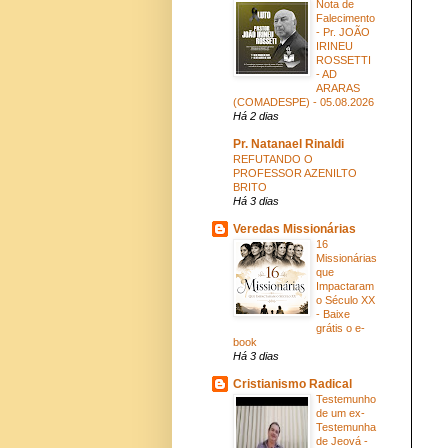
Nota de
Falecimento
- Pr. JOÃO
IRINEU
ROSSETTI
- AD
ARARAS
(COMADESPE) - 05.08.2026
Há 2 dias
Pr. Natanael Rinaldi
REFUTANDO O
PROFESSOR AZENILTO
BRITO
Há 3 dias
Veredas Missionárias
16
Missionárias
que
Impactaram
o Século XX
- Baixe
grátis o e-
book
Há 3 dias
Cristianismo Radical
Testemunho
de um ex-
Testemunha
de Jeová -