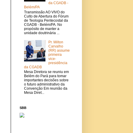
da CGADB -
Belém/PA
Transmissão AO VIVO do
Culto de Abertura do Fórum
de Teologia Pentecostal da
CGADB - Belém/PA. No
propósito de manter a
unidade doutrinária ...
Pr. Milton
Carvalho
(RR) assume
primeira
vice-
presidência
da CGADB
Mesa Diretora se reuniu em
Belém do Pará para tomar
importantes decisões sobre
o futuro administrativo da
Convenção Em reunião da
Mesa Diret...
SBB