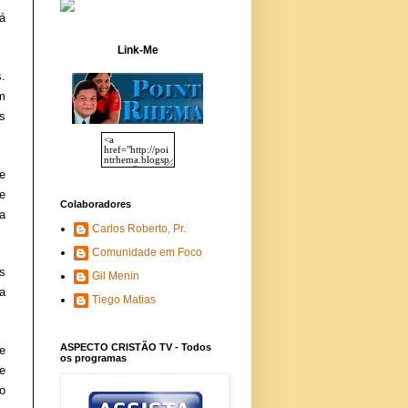
á
Link-Me
s.
m
s
e
e
Colaboradores
a
Carlos Roberto, Pr.
Comunidade em Foco
s
Gil Menin
 a
Tiego Matias
ASPECTO CRISTÃO TV - Todos
e
os programas
e
o