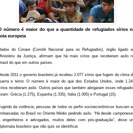
O número é maior do que a quantidade de refugiados sírios n
rota europeia
Dados do Conare (Comitê Nacional para os Refugiados), órgão ligado a
Ministério da Justiça, afirmam que há mais sírios que receberam asilo n
rasil do que em outros países.
esde 2011 o governo brasileiro já recebeu 2.077 sírios que fogem do clima 
guerra e terror. O número é maior do que dos Estados Unidos, onde 1.24
sírios receberam asilo. Outros países que também abrigaram esses refugiado
oram: Grécia (1.275), Espanha (1.335), Itália (1.005) e Portugal (15).
Fugindo da violência, pessoas de todos os perfis socioeconômicos buscam a
embaixadas no Brasil no Oriente Médio pedindo asilo. “Há desde camponese
a engenheiros e advogados, muitos deles com pós-graduação”, disse u
iplomata brasileiro que não quis se identificar.