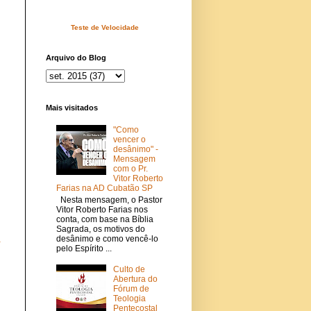
Teste de Velocidade
Arquivo do Blog
Mais visitados
"Como
vencer o
desânimo" -
Mensagem
com o Pr.
Vitor Roberto
Farias na AD Cubatão SP
Nesta mensagem, o Pastor
Vitor Roberto Farias nos
conta, com base na Bíblia
Sagrada, os motivos do
desânimo e como vencê-lo
a
pelo Espírito ...
Culto de
Abertura do
Fórum de
Teologia
Pentecostal