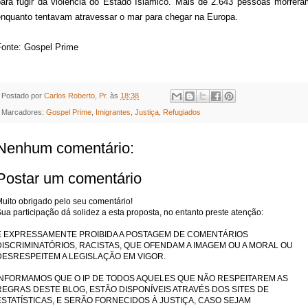
para fugir da violência do Estado Islâmico. Mais de 2.643 pessoas morrera
enquanto tentavam atravessar o mar para chegar na Europa.
Fonte: Gospel Prime
Postado por
Carlos Roberto, Pr.
às
18:38
Marcadores:
Gospel Prime
,
Imigrantes
,
Justiça
,
Refugiados
Nenhum comentário:
Postar um comentário
uito obrigado pelo seu comentário!
ua participação dá solidez a esta proposta, no entanto preste atenção:
É EXPRESSAMENTE PROIBIDA A POSTAGEM DE COMENTÁRIOS
DISCRIMINATÓRIOS, RACISTAS, QUE OFENDAM A IMAGEM OU A MORAL OU
DESRESPEITEM A LEGISLAÇÃO EM VIGOR.
INFORMAMOS QUE O IP DE TODOS AQUELES QUE NÃO RESPEITAREM AS
REGRAS DESTE BLOG, ESTÃO DISPONÍVEIS ATRAVÉS DOS SITES DE
ESTATÍSTICAS, E SERÃO FORNECIDOS À JUSTIÇA, CASO SEJAM