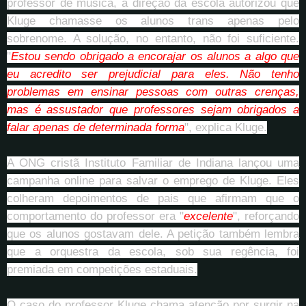
professor de música, a direção da escola autorizou que
Kluge chamasse os alunos trans apenas pelo
sobrenome. A solução, no entanto, não foi suficiente.
"
Estou sendo obrigado a encorajar os alunos a algo que
eu acredito ser prejudicial para eles. Não tenho
problemas em ensinar pessoas com outras crenças,
mas é assustador que professores sejam obrigados a
falar apenas de determinada forma
", explica Kluge.
A ONG cristã Instituto Familiar de Indiana lançou uma
campanha online para salvar o emprego de Kluge. Eles
colheram depoimentos de pais que afirmam que o
comportamento do professor era "
excelente
", reforçando
que os alunos gostavam dele. A petição também lembra
que a orquestra da escola, sob sua regência, foi
premiada em competições estaduais.
O caso do professor Kluge chama atenção por surgir na