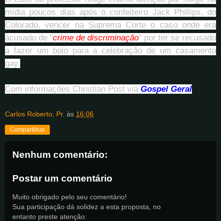
mídia poucos dias após o confeiteiro Jack Phillips, do
Colorado, vencer na Suprema Corte o caso onde era
acusado de "
crime de discriminação
" por ter se recusado
a fazer um bolo para a celebração de um casamento
gay.
Com informações Christian Post via
Gospel Geral
Carlos Roberto, Pr.
às
16:06
Compartilhar
Nenhum comentário:
Postar um comentário
Muito obrigado pelo seu comentário!
Sua participação dá solidez a esta proposta, no
entanto preste atenção: