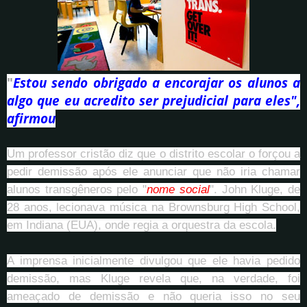
"
Estou sendo obrigado a encorajar os alunos a
algo que eu acredito ser prejudicial para eles",
afirmou
Um professor cristão diz que o distrito escolar o forçou a
pedir demissão após ele anunciar que não iria chamar
alunos transgêneros pelo "
nome social
". John Kluge, de
28 anos, lecionava música na Brownsburg High School,
em Indiana (EUA), onde regia a orquestra da escola.
A imprensa inicialmente divulgou que ele havia pedido
demissão, mas Kluge revela que, na verdade, foi
ameaçado de demissão e não queria isso no seu