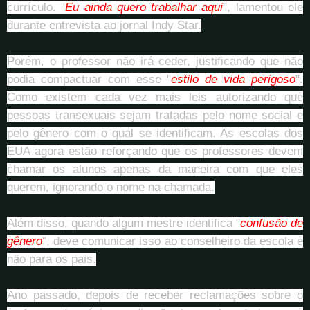
currículo. "
Eu ainda quero trabalhar aqui
", lamentou ele
durante entrevista ao jornal Indy Star.
Porém, o professor não irá ceder, justificando que não
podia compactuar com esse "
estilo de vida perigoso
".
Como existem cada vez mais leis autorizando que
pessoas transexuais sejam tratadas pelo nome social e
pelo gênero com o qual se identificam. As escolas dos
EUA agora estão reforçando que os professores devem
chamar os alunos apenas da maneira com que eles
querem, ignorando o nome na chamada.
Além disso, quando algum mestre identifica "
confusão de
gênero
", deve comunicar isso ao conselheiro da escola e
não para os pais.
Ano passado, depois de receber reclamações sobre o