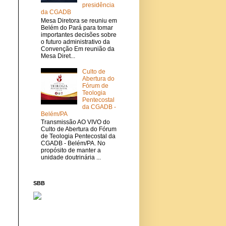
presidência
da CGADB
Mesa Diretora se reuniu em
Belém do Pará para tomar
importantes decisões sobre
o futuro administrativo da
Convenção Em reunião da
Mesa Diret...
Culto de
Abertura do
Fórum de
Teologia
Pentecostal
da CGADB -
Belém/PA
Transmissão AO VIVO do
Culto de Abertura do Fórum
de Teologia Pentecostal da
CGADB - Belém/PA. No
propósito de manter a
unidade doutrinária ...
SBB