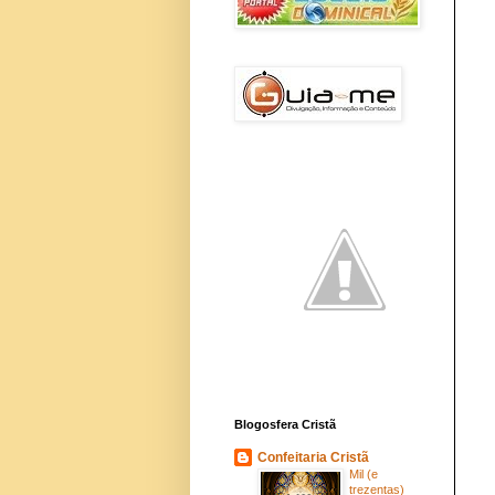
Blogosfera Cristã
Confeitaria Cristã
Mil (e
trezentas)