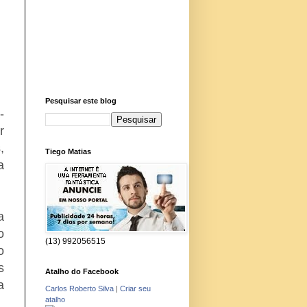
Pesquisar este blog
-
r
,
Tiego Matias
a
a
o
(13) 992056515
o
s
Atalho do Facebook
a
Carlos Roberto Silva
|
Criar seu
atalho