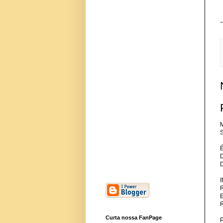
M
S
Curta nossa FanPage
P