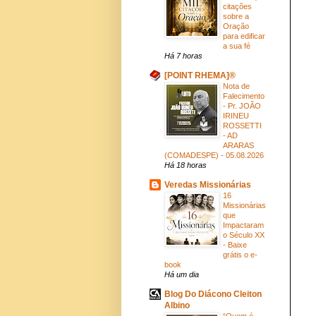
citações
sobre a
Oração
para edificar
a sua fé
Há 7 horas
[POINT RHEMA]®
Nota de
Falecimento
- Pr. JOÃO
IRINEU
ROSSETTI
- AD
ARARAS
(COMADESPE) - 05.08.2026
Há 18 horas
Veredas Missionárias
16
Missionárias
que
Impactaram
o Século XX
- Baixe
grátis o e-
book
Há um dia
Blog Do Diácono Cleiton
Albino
“Quem é