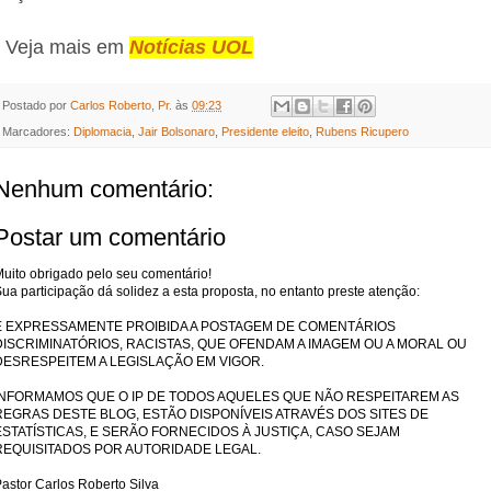
- Veja mais em
Notícias UOL
Postado por
Carlos Roberto, Pr.
às
09:23
Marcadores:
Diplomacia
,
Jair Bolsonaro
,
Presidente eleito
,
Rubens Ricupero
Nenhum comentário:
Postar um comentário
uito obrigado pelo seu comentário!
ua participação dá solidez a esta proposta, no entanto preste atenção:
É EXPRESSAMENTE PROIBIDA A POSTAGEM DE COMENTÁRIOS
DISCRIMINATÓRIOS, RACISTAS, QUE OFENDAM A IMAGEM OU A MORAL OU
DESRESPEITEM A LEGISLAÇÃO EM VIGOR.
INFORMAMOS QUE O IP DE TODOS AQUELES QUE NÃO RESPEITAREM AS
REGRAS DESTE BLOG, ESTÃO DISPONÍVEIS ATRAVÉS DOS SITES DE
ESTATÍSTICAS, E SERÃO FORNECIDOS À JUSTIÇA, CASO SEJAM
REQUISITADOS POR AUTORIDADE LEGAL.
astor Carlos Roberto Silva