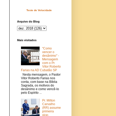
Teste de Velocidade
Arquivo do Blog
Mais visitados
"Como
vencer o
desânimo" -
Mensagem
com o Pr.
Vitor Roberto
Farias na AD Cubatão SP
Nesta mensagem, o Pastor
Vitor Roberto Farias nos
conta, com base na Bíblia
Sagrada, os motivos do
desânimo e como vencê-lo
pelo Espírito ...
Pr. Milton
Carvalho
(RR) assume
primeira
vice-