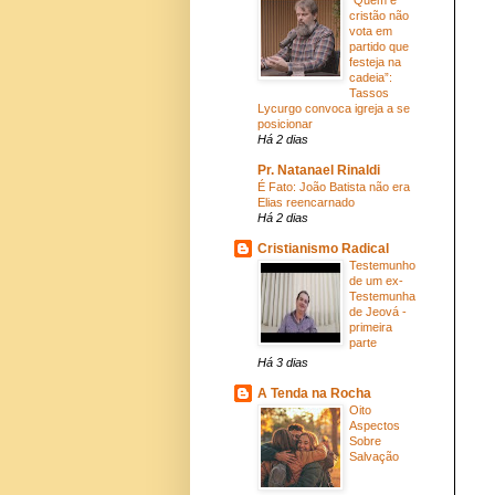
cristão não
vota em
partido que
festeja na
cadeia”:
Tassos
Lycurgo convoca igreja a se
posicionar
Há 2 dias
Pr. Natanael Rinaldi
É Fato: João Batista não era
Elias reencarnado
Há 2 dias
Cristianismo Radical
Testemunho
de um ex-
Testemunha
de Jeová -
primeira
parte
Há 3 dias
A Tenda na Rocha
Oito
Aspectos
Sobre
Salvação