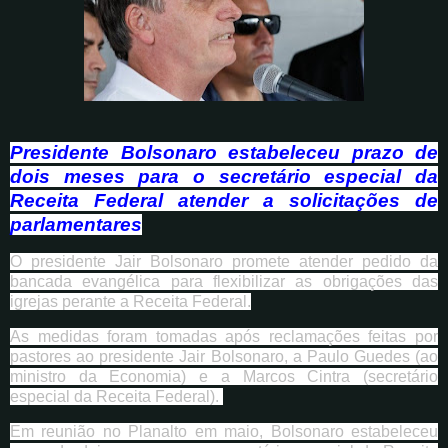
Presidente Bolsonaro estabeleceu prazo de
dois meses para o secretário especial da
Receita Federal atender a solicitações de
parlamentares
O presidente Jair Bolsonaro promete atender pedido da
bancada evangélica para flexibilizar as obrigações das
igrejas perante a Receita Federal.
As medidas foram tomadas após reclamações feitas por
pastores ao presidente Jair Bolsonaro, a Paulo Guedes (ao
ministro da Economia) e a Marcos Cintra (secretário
especial da Receita Federal).
Em reunião no Planalto em maio, Bolsonaro estabeleceu