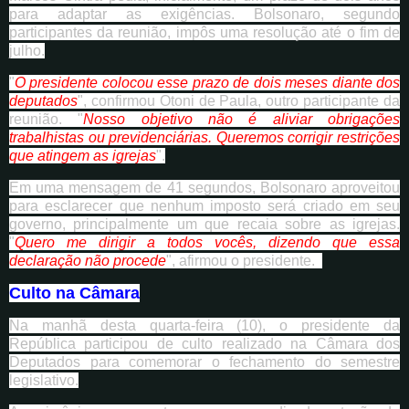
para adaptar as exigências. Bolsonaro, segundo
participantes da reunião, impôs uma resolução até o fim de
julho.
"
O presidente colocou esse prazo de dois meses diante dos
deputados
", confirmou Otoni de Paula, outro participante da
reunião. "
Nosso objetivo não é aliviar obrigações
trabalhistas ou previdenciárias. Queremos corrigir restrições
que atingem as igrejas
".
Em uma mensagem de 41 segundos, Bolsonaro aproveitou
para esclarecer que nenhum imposto será criado em seu
governo, principalmente um que recaia sobre as igrejas.
"
Quero me dirigir a todos vocês, dizendo que essa
declaração não procede
", afirmou o presidente.
Culto na Câmara
Na manhã desta quarta-feira (10), o presidente da
República participou de culto realizado na Câmara dos
Deputados para comemorar o fechamento do semestre
legislativo.