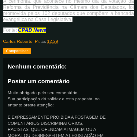
A cerimônia, que acontece no mesmo dia da votação da
Reforma da Previdência na Câmara dos Deputados, foi
promovida pelos 102 deputados que compõem a bancada
evangélica na Casa Legislativa.
Fonte:
CPAD News
Carlos Roberto, Pr.
às
12:29
Compartilhar
Nenhum comentário:
Postar um comentário
Muito obrigado pelo seu comentário!
Sua participação dá solidez a esta proposta, no
entanto preste atenção:
É EXPRESSAMENTE PROIBIDA A POSTAGEM DE
COMENTÁRIOS DISCRIMINATÓRIOS,
RACISTAS, QUE OFENDAM A IMAGEM OU A
MORAL OU DESRESPEITEM A LEGISLAÇÃO EM