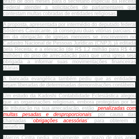
prazo de dois meses para o secretário especial da Receita
Federal atender a solicitações de parlamentares que
contestam multas cobradas de entidades religiosas.
A proposta, apresentada por intermédio do deputado federal
Sóstenes Cavalcante, já conseguiu duas vitórias parciais: o
fim da obrigação de igrejas menores se inscreverem no
Cadastro Nacional de Pessoas Jurídicas (CNPJ), já editada
pela Receita; e a elevação (de R$ 1,2 milhão para R$ 4,8
milhões) do piso de arrecadação para que uma igreja seja
obrigada a informar suas movimentações financeiras
diárias.
A bancada evangélica também pediu que as entidades
sejam liberadas de determinadas demonstrações contábeis.
Um estudo da Kadoshi Contabilidade Eclesiástica alegou
que as organizações religiosas, embora protegidas por lei
de tributação na sua arrecadação, estão "
penalizadas com
multas pesadas e desproporcionais
" por causa das
chamadas "
obrigações acessórias
" para obterem o
benefício.
Marcos Cintra pedia, inicialmente, um prazo de dois anos