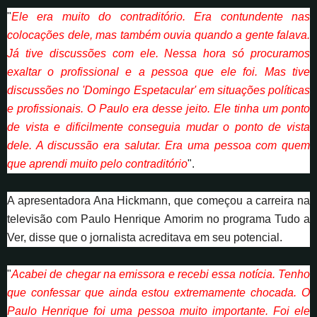
"
Ele era muito do contraditório. Era contundente nas
colocações dele, mas também ouvia quando a gente falava.
Já tive discussões com ele. Nessa hora só procuramos
exaltar o profissional e a pessoa que ele foi. Mas tive
discussões no 'Domingo Espetacular' em situações políticas
e profissionais. O Paulo era desse jeito. Ele tinha um ponto
de vista e dificilmente conseguia mudar o ponto de vista
dele. A discussão era salutar. Era uma pessoa com quem
que aprendi muito pelo contraditório
".
A apresentadora Ana Hickmann, que começou a carreira na
televisão com Paulo Henrique Amorim no programa Tudo a
Ver, disse que o jornalista acreditava em seu potencial.
"
Acabei de chegar na emissora e recebi essa notícia. Tenho
que confessar que ainda estou extremamente chocada. O
Paulo Henrique foi uma pessoa muito importante. Foi ele