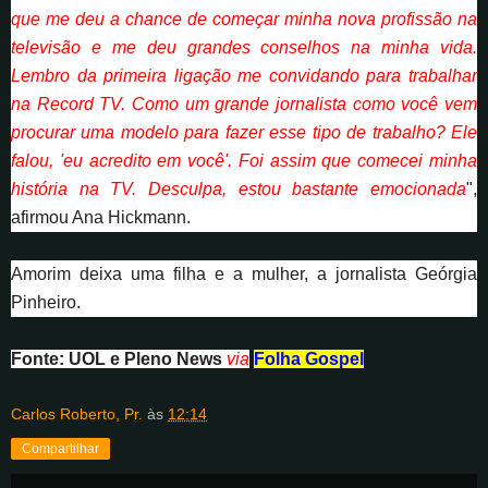
que me deu a chance de começar minha nova profissão na
televisão e me deu grandes conselhos na minha vida.
Lembro da primeira ligação me convidando para trabalhar
na Record TV. Como um grande jornalista como você vem
procurar uma modelo para fazer esse tipo de trabalho? Ele
falou, 'eu acredito em você'. Foi assim que comecei minha
história na TV. Desculpa, estou bastante emocionada
",
afirmou Ana Hickmann.
Amorim deixa uma filha e a mulher, a jornalista Geórgia
Pinheiro.
Fonte: UOL e Pleno News
via
Folha Gospel
Carlos Roberto, Pr.
às
12:14
Compartilhar