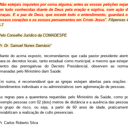
Não estejais inquietos por coisa alguma; antes as vossas petições sejam
em tudo conhecidas diante de Deus pela oração e súplica, com ação de
graças. E a paz de Deus, que excede todo o entendimento, guardará os
vossos corações e os vossos pensamentos em Cristo Jesus
". Filipenses 4
-7
Pelo Conselho Jurídico da COMADESPE
Pr. Dr. Samuel Nunes Damásio
"
Diante do acima exposto, recomendamos que cada pastor presidente atente
para os decretos locais, tanto estadual como municipal, e mesmo que estejam
dentro das prerrogativas do Decreto Presidencial, observem as normas
emanadas pelo Ministério dam Saúde.
Em suma, é recomendável que as igrejas estejam abertas para orações e
atendimentos individuais e ou administrativos sem aglomeração de pessoas.
As regras para a quarentena requeridas pelo Ministério da Saúde, como por
exemplo pessoas com 02 (dois) metros de distância e a ausência das pessoas
do grupo de risco, ou seja, a partir de 60 anos de idade, praticamente
nviabilizam a realização de culto presenciais.
r. Carlos Roberto Silva