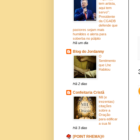
tem artista,
aqui tem
servo”:
Presidente
da CGADB
defende que
pastores sejam mais
humildes e alerta para
soberba no púlpito
Há um dia
Blog do Jordanny
O
Sentimento
que Lhe
Habitou
Há 2 dias
Confeitaria Cristã
Mil (e
trezentas)
citações
sobre a
Oração
para edificar
a sua fé
Há 3 dias
[POINT RHEMA]®