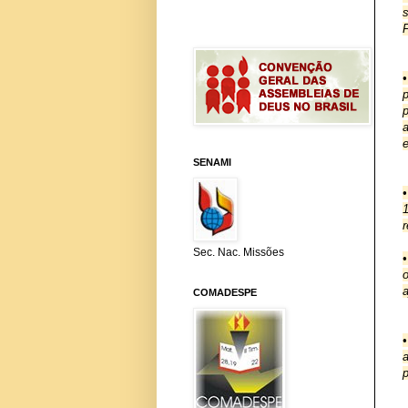
F
a
e
SENAMI
r
Sec. Nac. Missões
o
COMADESPE