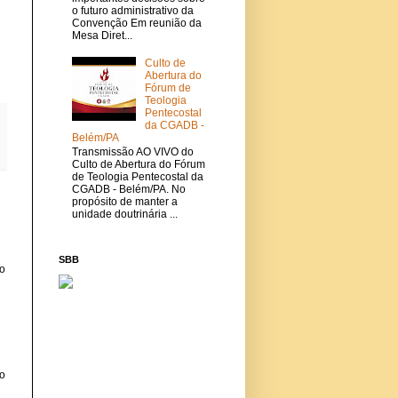
o futuro administrativo da
Convenção Em reunião da
Mesa Diret...
Culto de
Abertura do
Fórum de
Teologia
Pentecostal
da CGADB -
Belém/PA
Transmissão AO VIVO do
Culto de Abertura do Fórum
de Teologia Pentecostal da
CGADB - Belém/PA. No
propósito de manter a
unidade doutrinária ...
SBB
o
o