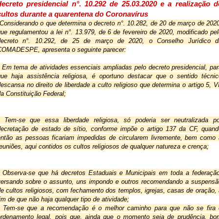
decreto presidencial 
n°. 10.292 de 25.03.2020 e a realização de
cultos durante a quarentena do Coronavírus
Considerando o que determina o decreto n°. 10.282, de 20 de março de 2020,
ue regulamentou a lei n°. 13.979, de 6 de fevereiro de 2020, modificado pel
decreto 
n°. 10.29
2, de 25 de março de 2020, o Conselho Jurídico da
COMADESPE, apresenta o seguinte parecer:
 Em tema de atividades essenciais ampliadas pelo decreto presidencial, par
que haja assistência religiosa, é oportuno destacar que o sentido técnico
escansa no direito de liberdade a culto religioso que determina o artigo 5, VI
a Constituição Federal;
• Tem-se que essa liberdade religiosa, só poderia ser neutralizada por
decretação de estado de sítio, conforme impõe o artigo 137 da CF, quando
então as pessoas ficariam impedidas de circularem livremente, bem como a
euniões, aqui contidos os cultos religiosos de qualquer natureza e crença;
• Observa-se que há decretos Estaduais e Municipais em toda a federação,
versando sobre o assunto, uns impondo e outros recomendando a suspensão
e cultos religiosos, com fechamento dos templos, igrejas, casas de oração, 
im de que não haja qualquer tipo de atividade;
• Tem-se que a recomendação é o melhor caminho para que não se fira o
ordenamento legal, pois que, ainda que o momento seja de prudência, bom