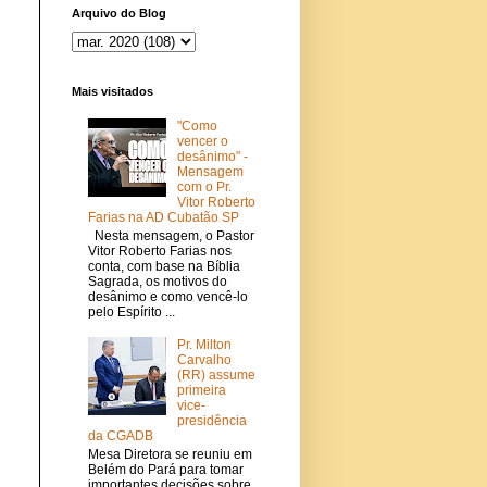
Arquivo do Blog
Mais visitados
"Como
vencer o
desânimo" -
Mensagem
com o Pr.
Vitor Roberto
Farias na AD Cubatão SP
Nesta mensagem, o Pastor
Vitor Roberto Farias nos
conta, com base na Bíblia
Sagrada, os motivos do
desânimo e como vencê-lo
pelo Espírito ...
Pr. Milton
Carvalho
(RR) assume
primeira
vice-
presidência
da CGADB
Mesa Diretora se reuniu em
Belém do Pará para tomar
importantes decisões sobre