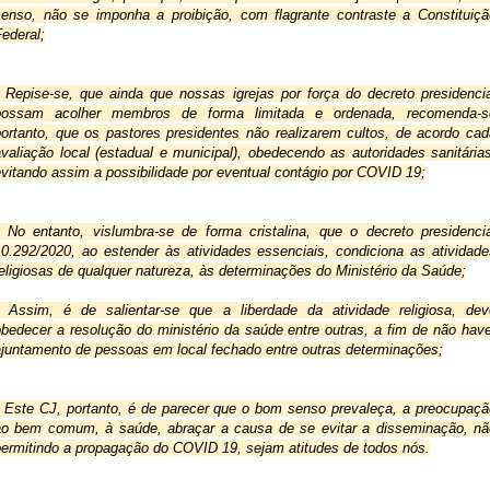
senso, não se imponha a proibição, com flagrante contraste a Constituição
ederal;
• Repise-se, que ainda que nossas igrejas por força do decreto presidencial
possam acolher membros de forma limitada e ordenada, recomenda-se
portanto, que os pastores presidentes não realizarem cultos, de acordo cada
valiação local (estadual e municipal), obedecendo as autoridades sanitárias
vitando assim a possibilidade por eventual contágio por COVID 19;
• No entanto, vislumbra-se de forma cristalina, que o decreto presidencial
10.292/2020, ao estender às atividades essenciais, condiciona as atividades
eligiosas de qualquer natureza, às determinações do Ministério da Saúde;
• Assim, é de salientar-se que a liberdade da atividade religiosa, deve
bedecer a resolução do ministério da saúde entre outras, a fim de não have
ajuntamento de pessoas em local fechado entre outras determinações;
• Este CJ, portanto, é de parecer que o bom senso prevaleça, a preocupação
ao bem comum, à saúde, abraçar a causa de se evitar a disseminação, não
permitindo a propagação do COVID 19, sejam atitudes de todos nós.