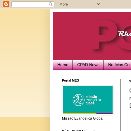
Home
CPAD News
Notícias Cri
Portal MEG
q
Missão Evangélica Global