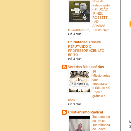
Nota de
Falecimento
- Pr. JOÃO
IRINEU
ROSSETTI
- AD
ARARAS
(COMADESPE) - 05.08.2026
Há 3 dias
Pr. Natanael Rinaldi
REFUTANDO O
PROFESSOR AZENILTO
BRITO
Há 3 dias
Veredas Missionárias
16
Missionárias
que
Impactaram
o Século XX
- Baixe
grátis o e-
book
Há 3 dias
Cristianismo Radical
Testemunho
de um ex-
M
Testemunha
S
de Jeová -