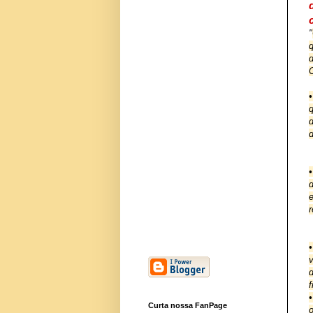
"
q
•
d
d
r
d
f
Curta nossa FanPage