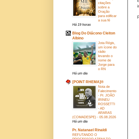
citações
i
sobre a
Oração
para edificar
a sua fé
Há 19 horas
Blog Do Diácono Cleiton
Albino
Jota Régis,
um ícone do
rádio
levando o
nome de
Jorge para
o RN
Há um dia
[POINT RHEMA]®
Nota de
Falecimento
- Pr. JOÃO
IRINEU
ROSSETTI
- AD
ARARAS
(COMADESPE) - 05.08.2026
Há um dia
Pr. Natanael Rinaldi
REFUTANDO O
PROFESSOR AZENILTO