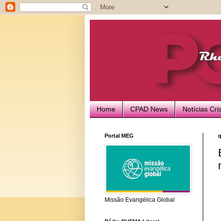
Home
CPAD News
Notícias Cri
Portal MEG
q
Missão Evangélica Global