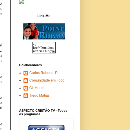
o
s
e
Link-Me
i
E
a
s
Colaboradores
Carlos Roberto, Pr.
e
Comunidade em Foco
s
Gil Menin
Tiego Matias
ro
e
i
ASPECTO CRISTÃO TV - Todos
os programas
o
r