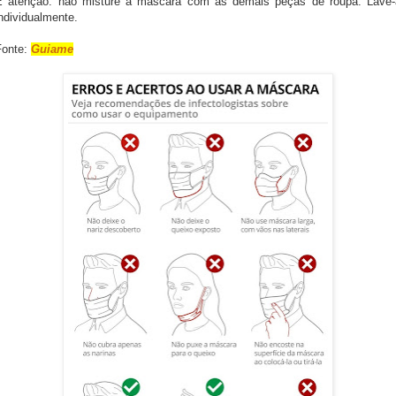
E atenção: não misture a máscara com as demais peças de roupa. Lave-
ndividualmente.
Fonte:
Guiame