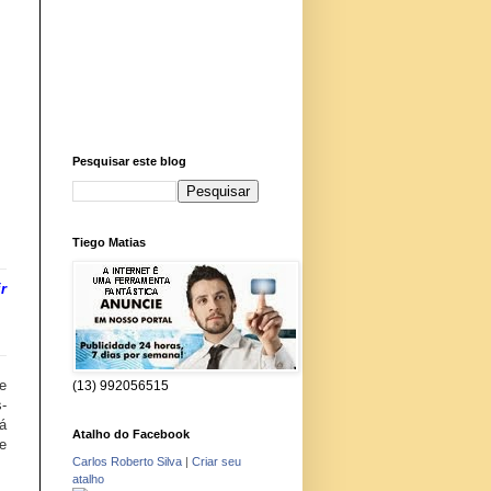
Pesquisar este blog
Tiego Matias
r
e
(13) 992056515
-
á
Atalho do Facebook
e
Carlos Roberto Silva
|
Criar seu
atalho