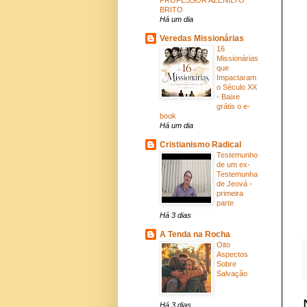
BRITO
Há um dia
Veredas Missionárias
16
Missionárias
que
Impactaram
o Século XX
- Baixe
grátis o e-
book
Há um dia
Cristianismo Radical
Testemunho
de um ex-
Testemunha
de Jeová -
primeira
parte
Há 3 dias
A Tenda na Rocha
Oito
Aspectos
Sobre
Salvação
Há 3 dias