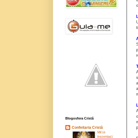
t
r
Blogosfera Cristã
m
p
Confeitaria Cristã
Mil (e
trezentas)