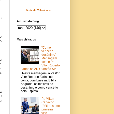
Teste de Velocidade
u
Arquivo do Blog
e
Mais visitados
o
"Como
vencer o
desânimo" -
Mensagem
u
com o Pr.
m
Vitor Roberto
r
Farias na AD Cubatão SP
a
Nesta mensagem, o Pastor
Vitor Roberto Farias nos
conta, com base na Bíblia
Sagrada, os motivos do
desânimo e como vencê-lo
pelo Espírito ...
a
0
Pr. Milton
te
Carvalho
(RR) assume
primeira
vice-