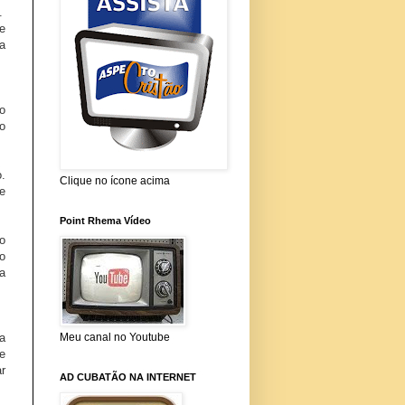
.
e
a
o
o
.
Clique no ícone acima
e
Point Rhema Vídeo
o
o
a
Meu canal no Youtube
a
e
r
AD CUBATÃO NA INTERNET