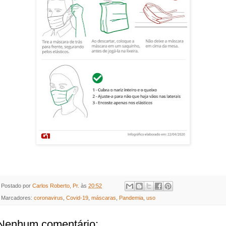
Postado por
Carlos Roberto, Pr.
às
20:52
Marcadores:
coronavirus
,
Covid-19
,
máscaras
,
Pandemia
,
uso
Nenhum comentário: