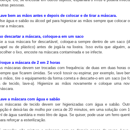
outras pessoas.
Lave bem as mãos antes e depois de colocar e de tirar a máscara.
Use água e sabão ou álcool gel para higienizar as mãos sempre que colocar o
irar a máscara.
Ao descartar a máscara, coloque-a em um saco
Se a sua máscara for descartável, coloque-a sempre dentro de um saco (d
papel ou de plástico) antes de jogá-la na lixeira. Isso evita que alguém, a
ecolher o lixo, encoste na máscara contaminada e se infecte.
Troque a máscara de 2 em 2 horas
As máscaras devem ser trocadas com frequência: de duas em duas horas o
sempre que ficarem úmidas. Se você tossir ou espirrar, por exemplo, lave be
as mãos, tire o equipamento da forma correta e descarte-o em um saco (se fo
a de tecido, lave-a). Higienize as mãos novamente e coloque uma nov
máscara.
Lave a máscara com água e sabão
As máscaras de tecido devem ser higienizadas com água e sabão. Outr
opção é deixá-las de molho por cerca de 20 minutos, em uma solução com 1
l de água sanitária e meio litro de água. Se quiser, pode usar um ferro quen
ara reforçar a esterilização.