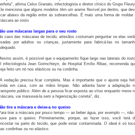
erfeita", afirma Celso Granato, infectologista e diretor clínico do Grupo Fleury
Ele menciona que alguns modelos têm um arame flexível por dentro, que dev
ficar abaixo da região entre as sobrancelhas. É mais uma forma de moldar 
máscara ao rosto.
Não use máscaras largas para o seu rosto
No caso das máscaras de tecido, artesãos costumam perguntar se elas serã
usadas por adultos ou crianças, justamente para fabricá-las no tamanh
adequado.
Mesmo assim, é possível que o equipamento fique largo nas laterais do rosto
O infectologista Jean Gorinchteyn, do Hospital Emílio Ribas, recomenda qu
eja feito um nó nos elásticos ou na cordinha.
"A vedação precisa ficar completa. Mas é importante que o ajuste seja feit
ainda em casa, com as mãos limpas. Não adianta fazer a adaptação n
transporte público. Além de a pessoa ficar exposta ao vírus enquanto mexe n
áscara, vai manuseá-la sem a higienização correta", diz.
Não tire a máscara e deixe-a no queixo
Para tirar a máscara por pouco tempo — ao beber água, por exemplo —, não 
puxe para o queixo. Primeiramente, porque, ao fazer isso, você terá d
encostar na parte do tecido, que pode estar contaminada. O ideal é só toca
as cordinhas ou no elástico.