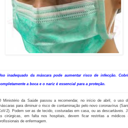
Uso inadequado da máscara pode aumentar risco de infecção. Cobri
completamente a boca e o nariz é essencial para a proteção.
O Ministério da Saúde passou a recomendar, no início de abril, o uso d
máscaras para diminuir o risco de contaminação pelo novo coronavírus (Sars
CoV-2). Podem ser as de tecido, costuradas em casa, ou as descartáveis. J
as cirúrgicas, em falta nos hospitais, devem ficar restritas a médicos 
profissionais de enfermagem.