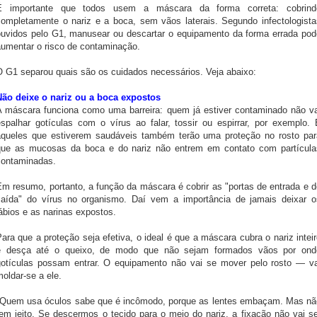
É importante que todos usem a máscara da forma correta: cobrind
completamente o nariz e a boca, sem vãos laterais. Segundo infectologista
ouvidos pelo G1, manusear ou descartar o equipamento da forma errada pod
aumentar o risco de contaminação.
O G1 separou quais são os cuidados necessários. Veja abaixo:
Não deixe o nariz ou a boca expostos
A máscara funciona como uma barreira: quem já estiver contaminado não va
espalhar gotículas com o vírus ao falar, tossir ou espirrar, por exemplo. 
aqueles que estiverem saudáveis também terão uma proteção no rosto par
que as mucosas da boca e do nariz não entrem em contato com partícula
contaminadas.
Em resumo, portanto, a função da máscara é cobrir as "portas de entrada e d
saída" do vírus no organismo. Daí vem a importância de jamais deixar o
ábios e as narinas expostos.
ara que a proteção seja efetiva, o ideal é que a máscara cubra o nariz intei
e desça até o queixo, de modo que não sejam formados vãos por ond
gotículas possam entrar. O equipamento não vai se mover pelo rosto — va
oldar-se a ele.
"Quem usa óculos sabe que é incômodo, porque as lentes embaçam. Mas nã
tem jeito. Se descermos o tecido para o meio do nariz, a fixação não vai se