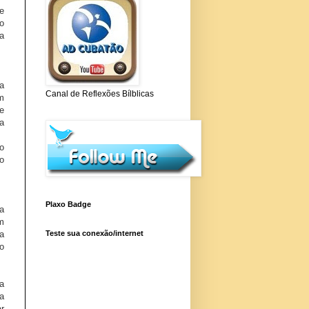
e
o
ea
a
Canal de Reflexões Bílblicas
m
e
a
o
o
Plaxo Badge
a
m
Teste sua conexão/internet
a
o
a
a
ar