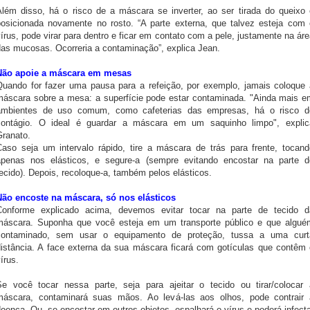
Além disso, há o risco de a máscara se inverter, ao ser tirada do queixo 
posicionada novamente no rosto. “A parte externa, que talvez esteja com 
írus, pode virar para dentro e ficar em contato com a pele, justamente na ár
das mucosas. Ocorreria a contaminação”, explica Jean.
Não apoie a máscara em mesas
Quando for fazer uma pausa para a refeição, por exemplo, jamais coloque 
máscara sobre a mesa: a superfície pode estar contaminada. "Ainda mais e
ambientes de uso comum, como cafeterias das empresas, há o risco d
contágio. O ideal é guardar a máscara em um saquinho limpo", explic
Granato.
Caso seja um intervalo rápido, tire a máscara de trás para frente, tocand
apenas nos elásticos, e segure-a (sempre evitando encostar na parte d
ecido). Depois, recoloque-a, também pelos elásticos.
Não encoste na máscara, só nos elásticos
Conforme explicado acima, devemos evitar tocar na parte de tecido d
máscara. Suponha que você esteja em um transporte público e que algué
contaminado, sem usar o equipamento de proteção, tussa a uma curt
distância. A face externa da sua máscara ficará com gotículas que contêm 
írus.
Se você tocar nessa parte, seja para ajeitar o tecido ou tirar/colocar 
máscara, contaminará suas mãos. Ao levá-las aos olhos, pode contrair 
oença. Ou, se encostar em outros objetos, espalhará o vírus e poderá infect