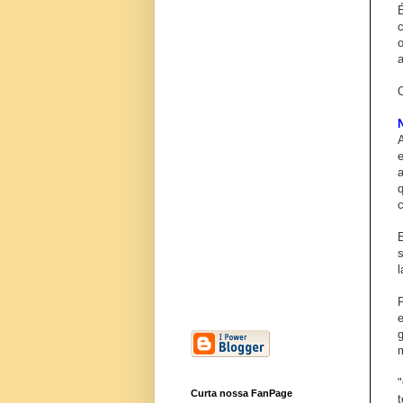
l
P
m
Curta nossa FanPage