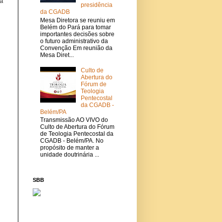
a
presidência
da CGADB
Mesa Diretora se reuniu em
Belém do Pará para tomar
importantes decisões sobre
o futuro administrativo da
Convenção Em reunião da
Mesa Diret...
Culto de
Abertura do
Fórum de
Teologia
Pentecostal
da CGADB -
Belém/PA
Transmissão AO VIVO do
Culto de Abertura do Fórum
de Teologia Pentecostal da
CGADB - Belém/PA. No
propósito de manter a
unidade doutrinária ...
SBB