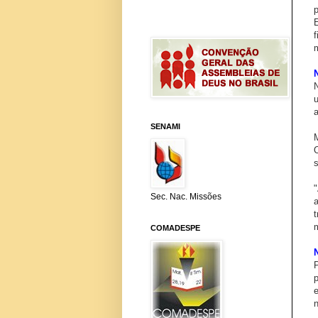
p
SENAMI
s
Sec. Nac. Missões
m
COMADESPE
n