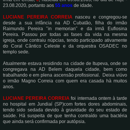
23.08.2020, portanto aos
55 anos
de idade.
LUCIANE PEREIRA CORREIA
nasceu e congregou-se
desde a sua infância na AD Cubatão, filha do irmão
Raimundo Pereira "in memorian" e da irmã Euflosina
Pereira. Passou por todas as fases da vida na mesma
igreja, onde contraiu núpcias, tendo participado ativamente
do Coral Cântico Celeste e da orquestra OSADEC no
templo sede.
Atualmente estava residindo na cidade de Itupeva, onde se
congregava na AD Belem daquela cidade, bem como
trabalhando e em plena ascensão profissional. Deixa viúvo
o irmão Magno Correia com quem era casada hà muitos
anos.
LUCIANE PEREIRA CORREIA
f
oi internada ontem à tarde
no hospital em Jundiaí (SP)com fortes dores abdominais,
tendo sido sedada devido à gravidade do seu estado de
saúde. Há suspeita de que tenha contraído uma bactéria
que ainda será confirmada por autópsia.