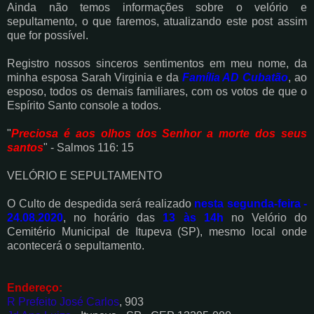
Ainda não temos informações sobre o velório e
sepultamento, o que faremos, atualizando este post assim
que for possível.
Registro nossos sinceros sentimentos em meu nome, da
minha esposa Sarah Virginia e da
Família AD Cubatão
, ao
esposo, todos os demais familiares, com os votos de que o
Espírito Santo console a todos.
"
Preciosa é aos olhos dos Senhor a morte dos seus
santos
" - Salmos 116: 15
VELÓRIO E SEPULTAMENTO
O Culto de despedida será realizado
nesta segunda-feira -
24.08.2020
, no horário das
13 às 14h
no Velório do
Cemitério Municipal de Itupeva (SP), mesmo local onde
acontecerá o sepultamento.
Endereço:
R Prefeito José Carlos
, 903