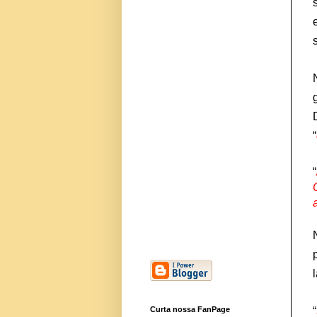
“
“
Curta nossa FanPage
“