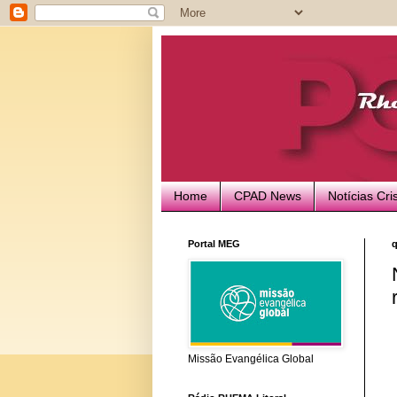
Home
CPAD News
Notícias Cri
Portal MEG
q
Missão Evangélica Global