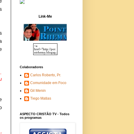
e
s
Link-Me
s
a
e
Colaboradores
…
Carlos Roberto, Pr.
u
Comunidade em Foco
Gil Menin
Tiego Matias
e
o
ASPECTO CRISTÃO TV - Todos
os programas
,