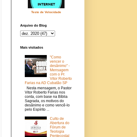
Teste de Velocidade
Arquivo do Blog
Mais visitados
"Como
vencer o
desânimo" -
Mensagem
com o Pr.
Vitor Roberto
Farias na AD Cubatão SP
Nesta mensagem, o Pastor
Vitor Roberto Farias nos
conta, com base na Bíblia
Sagrada, os motivos do
desânimo e como vencê-lo
pelo Espírito ...
Culto de
Abertura do
Fórum de
Teologia
Pentecostal