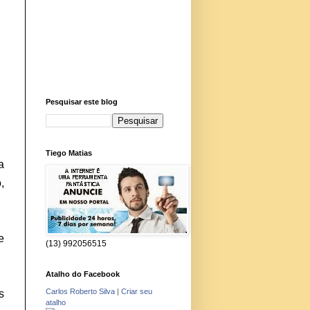
Pesquisar este blog
Tiego Matias
a
,
e
(13) 992056515
Atalho do Facebook
Carlos Roberto Silva
|
Criar seu
s
atalho