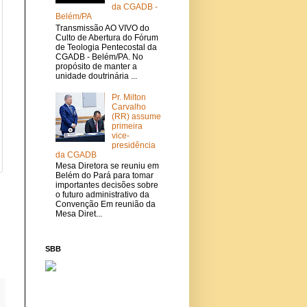
da CGADB -
Belém/PA
Transmissão AO VIVO do
Culto de Abertura do Fórum
de Teologia Pentecostal da
CGADB - Belém/PA. No
propósito de manter a
unidade doutrinária ...
Pr. Milton
Carvalho
(RR) assume
primeira
vice-
presidência
da CGADB
Mesa Diretora se reuniu em
Belém do Pará para tomar
importantes decisões sobre
o futuro administrativo da
Convenção Em reunião da
Mesa Diret...
SBB