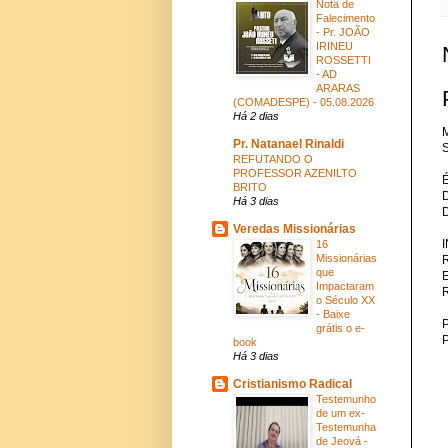
Nota de
Falecimento
- Pr. JOÃO
IRINEU
ROSSETTI
- AD
ARARAS
(COMADESPE) - 05.08.2026
Há 2 dias
M
Pr. Natanael Rinaldi
S
REFUTANDO O
PROFESSOR AZENILTO
BRITO
Há 3 dias
Veredas Missionárias
16
Missionárias
que
Impactaram
o Século XX
- Baixe
P
grátis o e-
book
Há 3 dias
Cristianismo Radical
Testemunho
de um ex-
Testemunha
de Jeová -