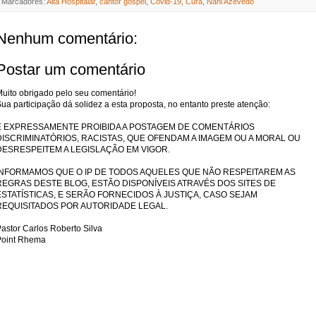
Marcadores:
Alta Hospitalar
,
cantor gospel
,
Covid-19
,
Cura
,
Nani Azevedo
Nenhum comentário:
Postar um comentário
uito obrigado pelo seu comentário!
ua participação dá solidez a esta proposta, no entanto preste atenção:
É EXPRESSAMENTE PROIBIDA A POSTAGEM DE COMENTÁRIOS
DISCRIMINATÓRIOS, RACISTAS, QUE OFENDAM A IMAGEM OU A MORAL OU
DESRESPEITEM A LEGISLAÇÃO EM VIGOR.
INFORMAMOS QUE O IP DE TODOS AQUELES QUE NÃO RESPEITAREM AS
REGRAS DESTE BLOG, ESTÃO DISPONÍVEIS ATRAVÉS DOS SITES DE
ESTATÍSTICAS, E SERÃO FORNECIDOS À JUSTIÇA, CASO SEJAM
REQUISITADOS POR AUTORIDADE LEGAL.
astor Carlos Roberto Silva
Point Rhema