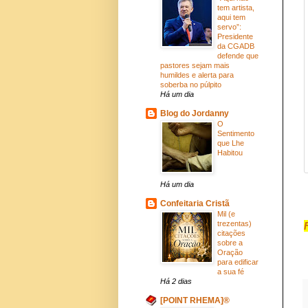
tem artista,
aqui tem
servo”:
Presidente
da CGADB
defende que
pastores sejam mais
humildes e alerta para
soberba no púlpito
Há um dia
Blog do Jordanny
O
Sentimento
que Lhe
Habitou
Há um dia
Confeitaria Cristã
Mil (e
trezentas)
citações
sobre a
Oração
para edificar
a sua fé
Há 2 dias
[POINT RHEMA]®