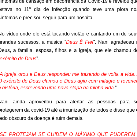
sintomas de cansaço em decorrência da Covid-19 e revelou qu
estava no 11º dia de infecção quando teve uma piora no
sintomas e precisou seguir para um hospital.
No vídeo onde ele está tocando violão e cantando um de seu
grandes sucessos, a música “
Deus É Fiel
”, Nani agradeceu 
Deus, a família, esposa, filhos e a igreja, que ele chamou d
exército de Deus
”.
A igreja orou e Deus respondeu me trazendo de volta a vida
O exército de Deus clamou e Deus agiu com milagre e reverte
a história, escrevendo uma nova etapa na minha vida.
”
Nani ainda aproveitou para alertar as pessoas para s
protegerem da covid-19 até a imunização de todos e disse que 
lado obscuro da doença é ruim demais.
SE PROTEJAM SE CUIDEM O MÁXIMO QUE PUDEREM 