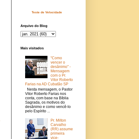
Teste de Velocidade
Arquivo do Blog
Mais visitados
"Como
vencer o
desânimo" -
Mensagem
com o Pr.
Vitor Roberto
Farias na AD Cubatão SP
Nesta mensagem, o Pastor
Vitor Roberto Farias nos
conta, com base na Bíblia
Sagrada, os motivos do
desânimo e como vencê-lo
pelo Espírito ...
a
Pr. Milton
Carvalho
(RR) assume
primeira
vice-