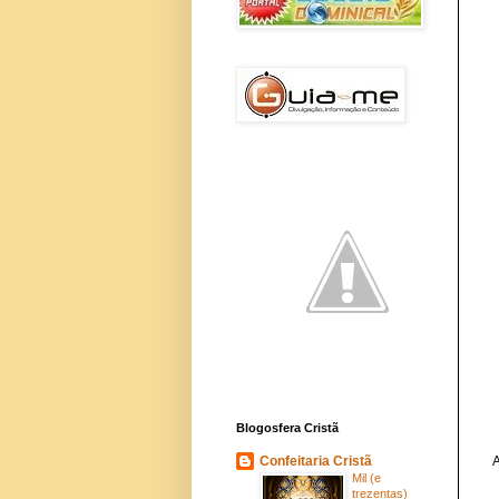
Blogosfera Cristã
Confeitaria Cristã
A
Mil (e
trezentas)