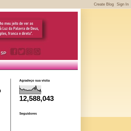
Agradeço sua visita
o
12,588,043
Seguidores