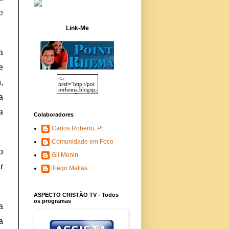
e
Link-Me
a
e
,
a
a
Colaboradores
Carlos Roberto, Pr.
Comunidade em Foco
o
Gil Menin
r
Tiego Matias
ASPECTO CRISTÃO TV - Todos
os programas
a
a