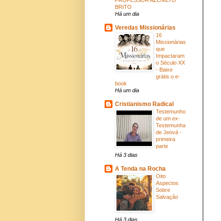
BRITO
Há um dia
Veredas Missionárias
16
Missionárias
que
Impactaram
o Século XX
- Baixe
grátis o e-
book
Há um dia
Cristianismo Radical
Testemunho
de um ex-
Testemunha
de Jeová -
primeira
parte
Há 3 dias
A Tenda na Rocha
Oito
Aspectos
Sobre
Salvação
Há 3 dias