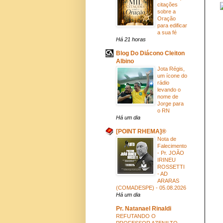
citações
sobre a
Oração
para edificar
a sua fé
Há 21 horas
Blog Do Diácono Cleiton
Albino
Jota Régis,
um ícone do
rádio
levando o
nome de
Jorge para
o RN
Há um dia
[POINT RHEMA]®
Nota de
Falecimento
- Pr. JOÃO
IRINEU
ROSSETTI
- AD
ARARAS
(COMADESPE) - 05.08.2026
Há um dia
Pr. Natanael Rinaldi
REFUTANDO O
PROFESSOR AZENILTO