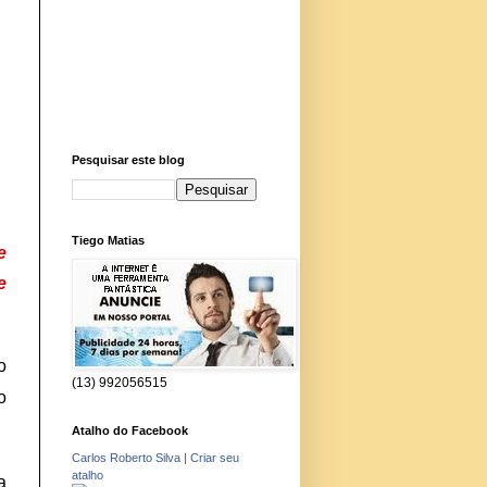
Pesquisar este blog
Tiego Matias
e
e
o
(13) 992056515
o
Atalho do Facebook
Carlos Roberto Silva
|
Criar seu
atalho
a