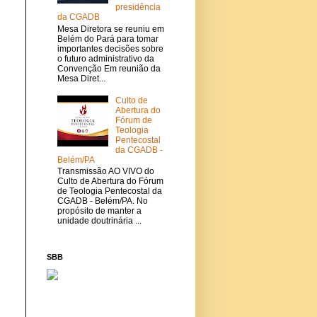
presidência
da CGADB
Mesa Diretora se reuniu em
Belém do Pará para tomar
importantes decisões sobre
o futuro administrativo da
Convenção Em reunião da
Mesa Diret...
Culto de
Abertura do
Fórum de
Teologia
Pentecostal
da CGADB -
Belém/PA
Transmissão AO VIVO do
Culto de Abertura do Fórum
de Teologia Pentecostal da
CGADB - Belém/PA. No
propósito de manter a
unidade doutrinária ...
SBB