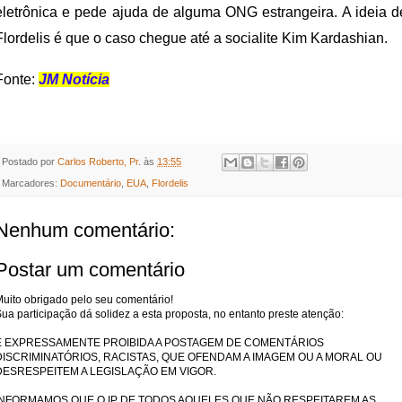
eletrônica e pede ajuda de alguma ONG estrangeira. A ideia d
Flordelis é que o caso chegue até a socialite Kim Kardashian.
Fonte:
JM Notícia
Postado por
Carlos Roberto, Pr.
às
13:55
Marcadores:
Documentário
,
EUA
,
Flordelis
Nenhum comentário:
Postar um comentário
uito obrigado pelo seu comentário!
ua participação dá solidez a esta proposta, no entanto preste atenção:
É EXPRESSAMENTE PROIBIDA A POSTAGEM DE COMENTÁRIOS
DISCRIMINATÓRIOS, RACISTAS, QUE OFENDAM A IMAGEM OU A MORAL OU
DESRESPEITEM A LEGISLAÇÃO EM VIGOR.
INFORMAMOS QUE O IP DE TODOS AQUELES QUE NÃO RESPEITAREM AS