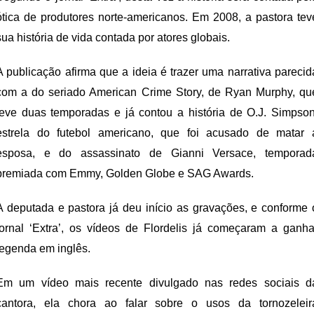
ótica de produtores norte-americanos. Em 2008, a pastora tev
sua história de vida contada por atores globais.
A publicação afirma que a ideia é trazer uma narrativa parecid
com a do seriado American Crime Story, de Ryan Murphy, qu
teve duas temporadas e já contou a história de O.J. Simpson
estrela do futebol americano, que foi acusado de matar 
esposa, e do assassinato de Gianni Versace, temporad
premiada com Emmy, Golden Globe e SAG Awards.
A deputada e pastora já deu início as gravações, e conforme 
jornal ‘Extra’, os vídeos de Flordelis já começaram a ganha
legenda em inglês.
Em um vídeo mais recente divulgado nas redes sociais d
cantora, ela chora ao falar sobre o usos da tornozeleir