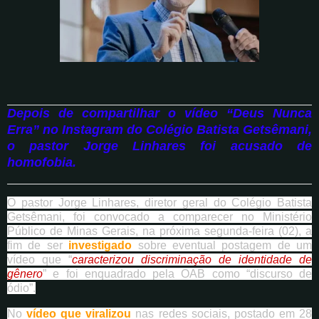
Depois de compartilhar o vídeo “Deus Nunca
Erra” no Instagram do Colégio Batista Getsêmani,
o pastor Jorge Linhares foi acusado de
homofobia.
O pastor Jorge Linhares, diretor geral do Colégio Batista
Getsêmani, foi convocado a comparecer no Ministério
Público de Minas Gerais, na próxima segunda-feira (02), a
fim de ser
investigado
sobre eventual postagem de um
vídeo que “
caracterizou discriminação de identidade de
gênero
” e foi enquadrado pela OAB como “discurso de
ódio”.
No
vídeo que viralizou
nas redes sociais, postado em 28