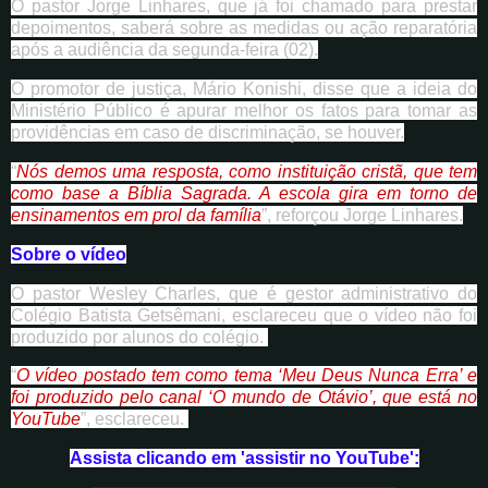
O pastor Jorge Linhares, que já foi chamado para prestar
depoimentos, saberá sobre as medidas ou ação reparatória
após a audiência da segunda-feira (02).
O promotor de justiça, Mário Konishi, disse que a ideia do
Ministério Público é apurar melhor os fatos para tomar as
providências em caso de discriminação, se houver.
“
Nós demos uma resposta, como instituição cristã, que tem
como base a Bíblia Sagrada. A escola gira em torno de
ensinamentos em prol da família
”, reforçou Jorge Linhares.
Sobre o vídeo
O pastor Wesley Charles, que é gestor administrativo do
Colégio Batista Getsêmani, esclareceu que o vídeo não foi
produzido por alunos do colégio.
“
O vídeo postado tem como tema ‘Meu Deus Nunca Erra’ e
foi produzido pelo canal ‘O mundo de Otávio’, que está no
YouTube
”, esclareceu.
Assista clicando em 'assistir no YouTube':