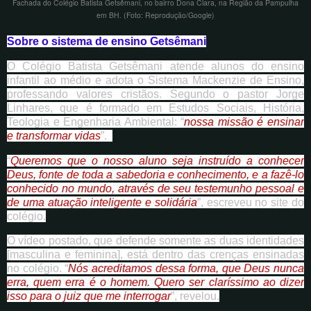
Fachada do Colégio Batista Getsêmani, no bairro Dona Clara, na Região da Pampulha
em BH. (Foto: Reprodução/Google)
Sobre o sistema de ensino Getsêmani
O Colégio Batista Getsêmani atende alunos do ensino
infantil ao médio e adota o Sistema Mackenzie de Ensino,
professando valores cristãos. Segundo o pastor Jorge
Linhares, que é formado em Estudos Sociais, História,
Teologia e Engenharia Ambiental: “
nossa missão é ensinar
e transformar vidas
”.
“
Queremos que o nosso aluno seja instruído a conhecer
Deus, fonte de toda a sabedoria e conhecimento, e a fazê-lo
conhecido no mundo, através de seu testemunho pessoal e
de uma atuação inteligente e solidária
”, escreveu no site do
colégio.
O vídeo postado, que defende somente as duas identidades
[masculina e feminina], está dentro das crenças ensinadas
no colégio. “
Nós acreditamos dessa forma, que Deus nunca
erra, quem erra é o homem. Quero ser claríssimo ao dizer
isso para o juiz que me interrogar
”, revelou.