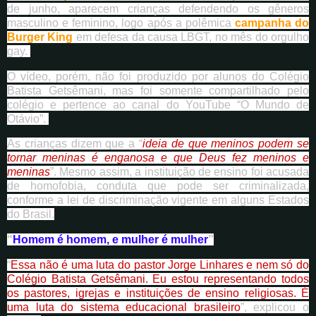
de junho, aparecem crianças defendendo os gêneros
masculino e feminino, logo após a polêmica
campanha do
Burger King
em defesa da causa LBGT, no mês do orgulho
gay.
O vídeo, porém, não foi produzido por alunos do Colégio
Batista Getsêmani, mas foi somente compartilhado pelo
colégio e pertence ao canal do YouTube “O Mundo de
Otávio”.
As crianças dizem que a “
ideia de que meninos podem se
tornar meninas é enganosa e que Deus fez meninos e
meninas
”. Mesmo assim, a instituição de ensino foi acusada
de homofobia, conduta que pode ser criminalizada,
conforme a lei de discriminação vigente em alguns Estados
do Brasil.
“
Homem é homem, e mulher é mulher
”
“
Essa não é uma luta do pastor Jorge Linhares e nem só do
Colégio Batista Getsêmani. Eu estou representando todos
os pastores, igrejas e instituições de ensino religiosas. É
uma luta do sistema educacional brasileiro
”, explicou o