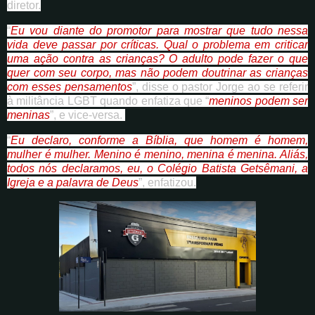
diretor.
“
Eu vou diante do promotor para mostrar que tudo nessa
vida deve passar por críticas. Qual o problema em criticar
uma ação contra as crianças? O adulto pode fazer o que
quer com seu corpo, mas não podem doutrinar as crianças
com esses pensamentos
”, disse o pastor Jorge ao se referir
à militância LGBT quando enfatiza que “
meninos podem ser
meninas
”, e vice-versa.
“
Eu declaro, conforme a Bíblia, que homem é homem,
mulher é mulher. Menino é menino, menina é menina. Aliás,
todos nós declaramos, eu, o Colégio Batista Getsêmani, a
Igreja e a palavra de Deus
”, enfatizou.