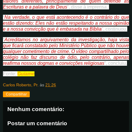
valores diferentes, principalmente de quem defende as
Escrituras e a palavra de Deus
”, disse à imprensa.
“
Na verdade, o que está acontecendo é o contrário do que
estão dizendo: Eles não estão respeitando a nossa opinião
e a nossa convicção que é embasada na Bíblia
”, continuou.
“
Acreditamos no arquivamento da investigação, haja vista
que ficará constatado pelo Ministério Público que não houve
qualquer cometimento de crime. O vídeo compartilhado pelo
colégio não faz discurso de ódio, pelo contrário, apenas
reafirma nossos dogmas e convicções religiosas
”, concluiu.
Fonte:
Guiame
Carlos Roberto, Pr.
às
21:26
Compartilhar
Nenhum comentário:
Postar um comentário