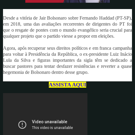
Desde a vitória de Jair Bolsonaro sobre Fernando Haddad (PT-SP),
em 2018, uma das avaliações recorrentes de dirigentes do PT foi
que o resgate de pontes com o mundo evangélico seria crucial para
qualquer projeto que o partido viesse a propor em eleições.
Agora, após recuperar seus direitos políticos e em franca campanha
para voltar à Presidência da República, o ex-presidente Luiz Inácio
Lula da Silva e figuras importantes da sigla têm se dedicado a
buscar pastores para tentar desfazer resistências e reverter a quase
hegemonia de Bolsonaro dentro desse grupo.
ASSISTA AQUI