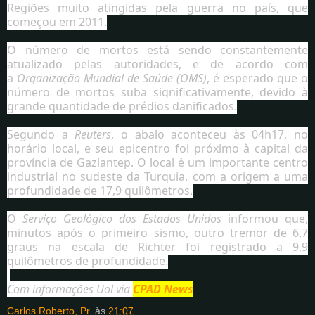
Regiões muito atingidas pela guerra no país, que
começou em 2011.
O número de mortos está sendo constantemente
atualizado pelas autoridades, e de acordo com
a
Organização Mundial de Saúde (OMS)
, é esperado que o
número de mortos suba significativamente, devido à
grande quantidade de prédios danificados.
Segundo a
Reuters
, o abalo aconteceu às 04h17, no
horário local, e seu epicentro foi próximo à capital da
província de Gaziantep. O local é um importante centro
industrial no sudeste da Turquia, com a origem a uma
profundidade de 17,9 quilômetros.
O
Serviço Geológico dos Estados Unidos
informou que,
minutos após o primeiro sismo, outro tremor de 6,7
graus na escala de Richter foi registrado a 9,9
quilômetros de profundidade.
Com informações Uol via
CPAD News
Carlos Roberto, Pr.
às
21:07