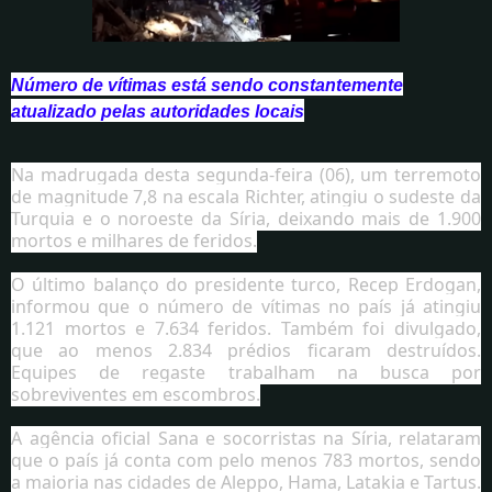
Número de vítimas está sendo constantemente
atualizado pelas autoridades locais
Na madrugada desta segunda-feira (06), um terremoto
de magnitude 7,8 na escala Richter, atingiu o sudeste da
Turquia e o noroeste da Síria, deixando mais de 1.900
mortos e milhares de feridos.
O último balanço do presidente turco, Recep Erdogan,
informou que o número de vítimas no país já atingiu
1.121 mortos e 7.634 feridos. Também foi divulgado,
que ao menos 2.834 prédios ficaram destruídos.
Equipes de regaste trabalham na busca por
sobreviventes em escombros.
A agência oficial Sana e socorristas na Síria, relataram
que o país já conta com pelo menos 783 mortos, sendo
a maioria nas cidades de Aleppo, Hama, Latakia e Tartus.