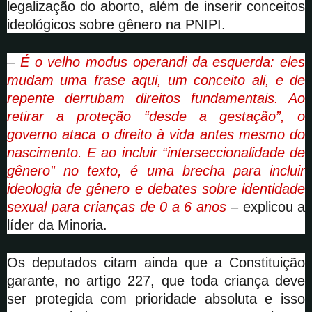
legalização do aborto, além de inserir conceitos
ideológicos sobre gênero na PNIPI.
–
É o velho modus operandi da esquerda: eles
mudam uma frase aqui, um conceito ali, e de
repente derrubam direitos fundamentais. Ao
retirar a proteção “desde a gestação”, o
governo ataca o direito à vida antes mesmo do
nascimento. E ao incluir “interseccionalidade de
gênero” no texto, é uma brecha para incluir
ideologia de gênero e debates sobre identidade
sexual para crianças de 0 a 6 anos
– explicou a
líder da Minoria.
Os deputados citam ainda que a Constituição
garante, no artigo 227, que toda criança deve
ser protegida com prioridade absoluta e isso