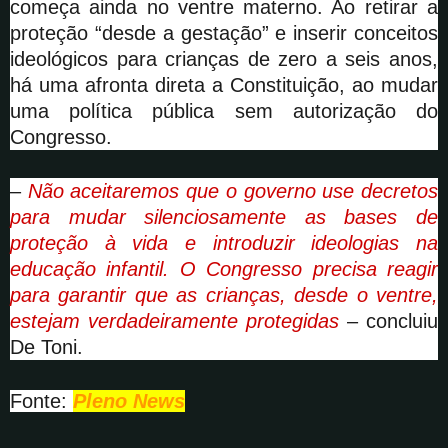
começa ainda no ventre materno. Ao retirar a
proteção “desde a gestação” e inserir conceitos
ideológicos para crianças de zero a seis anos,
há uma afronta direta a Constituição, ao mudar
uma política pública sem autorização do
Congresso.
–
Não aceitaremos que o governo use decretos
para mudar silenciosamente as bases de
proteção à vida e introduzir ideologias na
educação infantil. O Congresso precisa reagir
para garantir que as crianças, desde o ventre,
estejam verdadeiramente protegidas
– concluiu
De Toni.
Fonte:
Pleno News