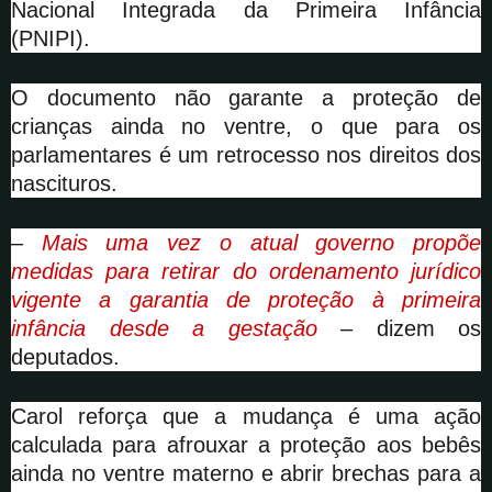
Nacional Integrada da Primeira Infância
(PNIPI).
O documento não garante a proteção de
crianças ainda no ventre, o que para os
parlamentares é um retrocesso nos direitos dos
nascituros.
–
Mais uma vez o atual governo propõe
medidas para retirar do ordenamento jurídico
vigente a garantia de proteção à primeira
infância desde a gestação
– dizem os
deputados.
Carol reforça que a mudança é uma ação
calculada para afrouxar a proteção aos bebês
ainda no ventre materno e abrir brechas para a