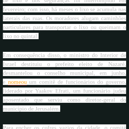
de lixo e dos seguranças foi interrompido em
fevereiro; com isso, há meses o lixo se acumula nas
laterais das ruas. Os moradores alugam caminhões
particulares para transportar o lixo ou queimam o
lixo no quintal.
Em consequência disso, o ministro do Interior de
Israel destituiu o prefeito eleito de Nazaré,
desmantelou o conselho municipal, em junho,
e
nomeou
um comitê de funcionários do governo,
liderado por Yaakov Efrati, um funcionário judeu
aposentado que serviu como diretor-geral do
município de Jerusalém.
Para encher os cofres vazios da cidade, o comitê