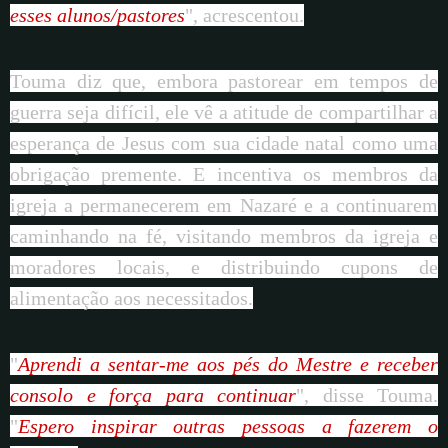
esses alunos/pastores
", acrescentou.
Touma diz que, embora pastorear em tempos de
guerra seja difícil, ele vê a atitude de compartilhar a
esperança de Jesus com sua cidade natal como uma
obrigação premente. E incentiva os membros da
igreja a permanecerem em Nazaré e a continuarem
caminhando na fé, visitando membros da igreja e
moradores locais, e distribuindo cupons de
alimentação aos necessitados.
"
Aprendi a sentar-me aos pés do Mestre e receber
consolo e força para continuar
", disse Touma.
"
Espero inspirar outras pessoas a fazerem o