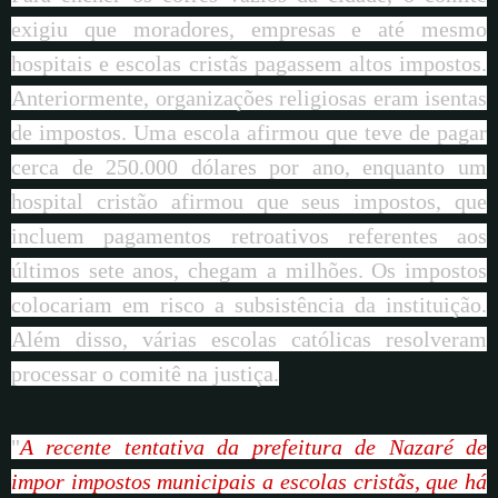
exigiu que moradores, empresas e até mesmo
hospitais e escolas cristãs pagassem altos impostos.
Anteriormente, organizações religiosas eram isentas
de impostos. Uma escola afirmou que teve de pagar
cerca de 250.000 dólares por ano, enquanto um
hospital cristão afirmou que seus impostos, que
incluem pagamentos retroativos referentes aos
últimos sete anos, chegam a milhões. Os impostos
colocariam em risco a subsistência da instituição.
Além disso, várias escolas católicas resolveram
processar o comitê na justiça.
"
A recente tentativa da prefeitura de Nazaré de
impor impostos municipais a escolas cristãs, que há