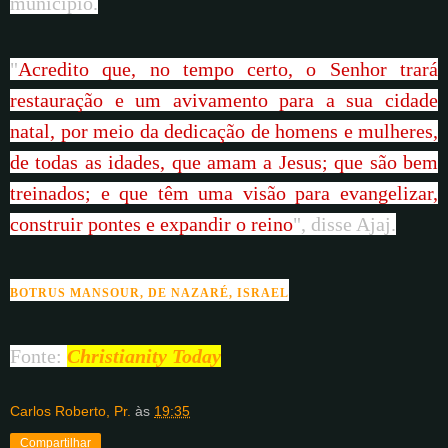
município.
"
Acredito que, no tempo certo, o Senhor trará
restauração e um avivamento para a sua cidade
natal, por meio da dedicação de homens e mulheres,
de todas as idades, que amam a Jesus; que são bem
treinados; e que têm uma visão para evangelizar,
construir pontes e expandir o reino
", disse Ajaj.
BOTRUS MANSOUR, DE NAZARÉ, ISRAEL
Fonte:
C
hristianity Today
Carlos Roberto, Pr.
às
19:35
Compartilhar