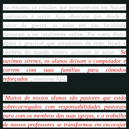
No entanto, os cristãos que permanecem em Nazaré
continuam a servir. Ajaj observou que, desde o
início da guerra, as aulas em sua faculdade
passaram a ser totalmente online. Por conta disso,
agora é possível que estudantes de todo Israel e
também do mundo inteiro assistam às aulas. "
Se
ouvimos sirenes, os alunos deixam o computador e
correm com suas famílias para cômodos
reforçados
", observou Ajaj.
"
Muitos de nossos alunos são pastores que estão
sobrecarregados com responsabilidades pastorais
para com os membros das suas igrejas, e o trabalho
de nossos professores se transformou em encorajar