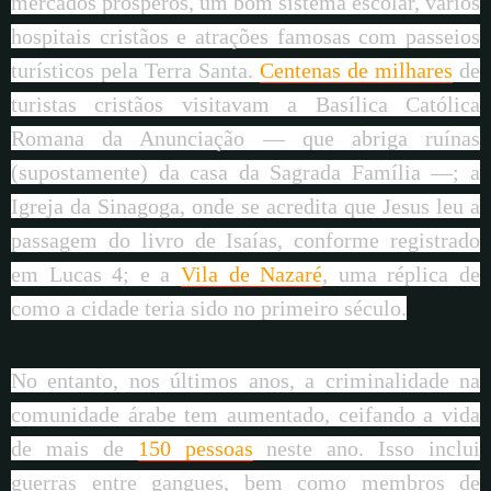
mercados prósperos, um bom sistema escolar, vários
hospitais cristãos e atrações famosas com passeios
turísticos pela Terra Santa.
Centenas de milhares
de
turistas cristãos visitavam a Basílica Católica
Romana da Anunciação — que abriga ruínas
(supostamente) da casa da Sagrada Família —; a
Igreja da Sinagoga, onde se acredita que Jesus leu a
passagem do livro de Isaías, conforme registrado
em Lucas 4; e a
Vila de Nazaré
, uma réplica de
como a cidade teria sido no primeiro século.
No entanto, nos últimos anos, a criminalidade na
comunidade árabe tem aumentado, ceifando a vida
de mais de
150 pessoas
neste ano. Isso inclui
guerras entre gangues, bem como membros de