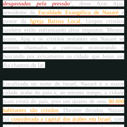
desgastadas pela pressão
", disse Azar Ajaj,
presidente da
Faculdade Evangélica de Nazaré
e
pastor da
Igreja Batista Local
. Grupos cristãos
também estão enfrentando altos impostos. Mesmo
assim, Ajaj e os cristãos restantes em Nazaré se
sentem chamados a continuar ministrando e
buscando por avivamento na cidade que Jesus um
dia chamou de lar.
Localizada no norte de Israel, Nazaré é a maior
cidade árabe do país e, ao mesmo tempo, a cidade
mais cristã do país, pois um quarto de seus
80.800
habitantes são cristãos
. Durante décadas, Nazaré
foi
considerada a capital dos árabes em Israel
, com