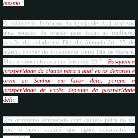
mesmo
."
O ministério feminino da igreja de Ajaj realizou
uma reunião de oração para todas as mulheres
cristãs da cidade no Dia da Anunciação, 25 de
março, conhecido localmente como Dia de Nazaré.
Elas se concentraram em Jeremias 29.7: "
Busquem a
prosperidade da cidade para a qual eu os deportei e
orem ao Senhor em favor dela, porque a
prosperidade de vocês depende da prosperidade
dela
."
Um otimismo temperado com cautela paira no ar,
com o novo comitê que agora administra o