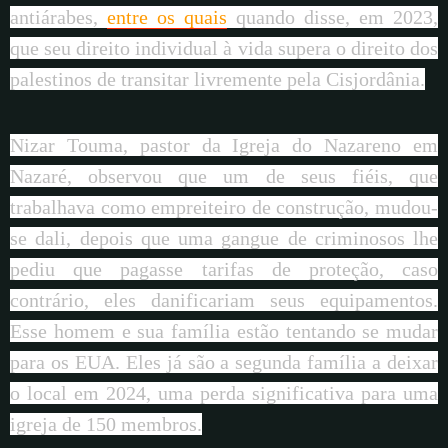
antiárabes,
entre os quais
quando disse, em 2023,
que seu direito individual à vida supera o direito dos
palestinos de transitar livremente pela Cisjordânia.
Nizar Touma, pastor da Igreja do Nazareno em
Nazaré, observou que um de seus fiéis, que
trabalhava como empreiteiro de construção, mudou-
se dali, depois que uma gangue de criminosos lhe
pediu que pagasse tarifas de proteção, caso
contrário, eles danificariam seus equipamentos.
Esse homem e sua família estão tentando se mudar
para os EUA. Eles já são a segunda família a deixar
o local em 2024, uma perda significativa para uma
igreja de 150 membros.