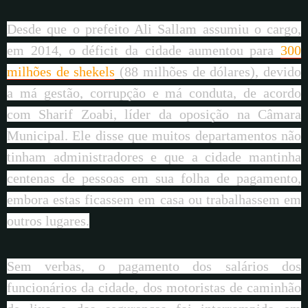
Desde que o prefeito Ali Sallam assumiu o cargo,
em 2014, o déficit da cidade aumentou para
300
milhões de shekels
(88 milhões de dólares), devido
a má gestão, corrupção e má conduta, de acordo
com Sharif Zoabi, líder da oposição na Câmara
Municipal. Ele disse que muitos departamentos não
tinham administradores e que a cidade mantinha
centenas de pessoas em sua folha de pagamento,
embora estas ficassem em casa ou trabalhassem em
outros lugares.
Sem verbas, o pagamento dos salários dos
funcionários da cidade, dos motoristas de caminhão