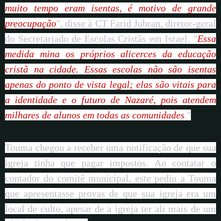
muito tempo eram isentas, é motivo de grande
preocupação
", disse à CT Farid Jubran, diretor-geral
do Secretariado de Escolas Cristãs em Israel. "
Essa
medida mina os próprios alicerces da educação
cristã na cidade. Essas escolas não são isentas
apenas do ponto de vista legal; elas são vitais para
a identidade e o futuro de Nazaré, pois atendem
milhares de alunos em todas as comunidades
."
Touma chegou a receber uma notificação de que sua
igreja tinha que pagar impostos. Ao contatar o
contador do comitê municipal, este pediu a Touma
que apresentasse provas de que sua igreja era um
local de culto, apesar de a igreja ter ali mais de um