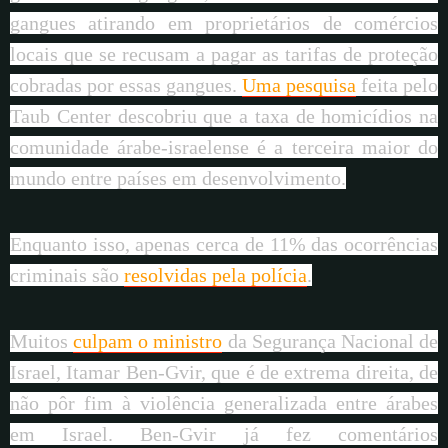
gangues atirando em proprietários de comércios
locais que se recusam a pagar as tarifas de proteção
cobradas por essas gangues.
Uma pesquisa
feita pelo
Taub Center descobriu que a taxa de homicídios na
comunidade árabe-israelense é a terceira maior do
mundo entre países em desenvolvimento.
Enquanto isso, apenas cerca de 11% das ocorrências
criminais são
resolvidas pela polícia
.
Muitos
culpam o ministro
da Segurança Nacional de
Israel, Itamar Ben-Gvir, que é de extrema direita, de
não pôr fim à violência generalizada entre árabes
em Israel. Ben-Gvir já fez comentários