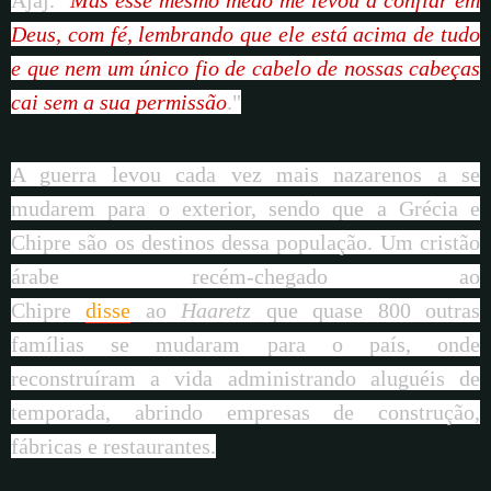
Ajaj. "
Mas esse mesmo medo me levou a confiar em
Deus, com fé, lembrando que ele está acima de tudo
e que nem um único fio de cabelo de nossas cabeças
cai sem a sua permissão
."
A guerra levou cada vez mais nazarenos a se
mudarem para o exterior, sendo que a Grécia e
Chipre são os destinos dessa população. Um cristão
árabe recém-chegado ao
Chipre
disse
ao
Haaretz
que quase 800 outras
famílias se mudaram para o país, onde
reconstruíram a vida administrando aluguéis de
temporada, abrindo empresas de construção,
fábricas e restaurantes.