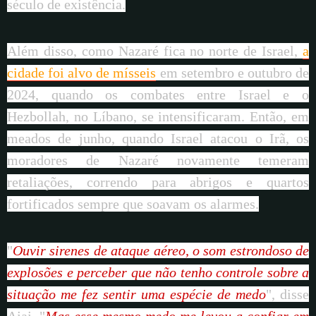
século de existência.
Além disso, como Nazaré fica no norte de Israel,
a
cidade foi alvo de mísseis
em setembro e outubro de
2024, quando os combates entre Israel e o
Hezbollah, no Líbano, se intensificaram. Então, em
meados de junho, quando Israel atacou o Irã, os
moradores de Nazaré novamente temeram
retaliações, correndo para abrigos e quartos
fortificados sempre que soavam os alarmes.
"
Ouvir sirenes de ataque aéreo, o som estrondoso de
explosões e perceber que não tenho controle sobre a
situação me fez sentir uma espécie de medo
", disse