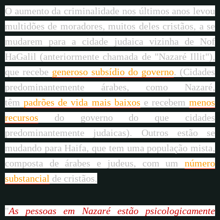
O aumento da criminalidade nos últimos anos levou
multidões de moradores, muitos deles cristãos, a se
mudarem para a cidade judaica vizinha de Nof
HaGalil (anteriormente chamada de "Nazaré Illit"),
que recebe
generoso subsídio do governo
. (Cidades
predominantemente árabes, como Nazaré,
têm
padrões de vida mais baixos
e recebem
menos
recursos
do governo do que cidades
predominantemente judaicas). Outros estão se
mudando para Haifa, que tem uma população mista,
composta de árabes e judeus, com um
número
substancial
de cristãos.
"
As pessoas em Nazaré estão psicologicamente