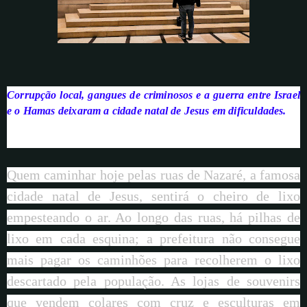
Corrupção local, gangues de criminosos e a guerra entre Israel
e o Hamas deixaram a cidade natal de Jesus em dificuldades.
Quem caminhar hoje pelas ruas de Nazaré, a famosa
cidade natal de Jesus, sentirá o cheiro de lixo
empesteando o ar. Ao longo das ruas, há pilhas de
lixo em cada esquina; a prefeitura não consegue
mais pagar os caminhões para recolherem o lixo
descartado pela população. As lojas de souvenirs
que vendem colares com cruz e esculturas em