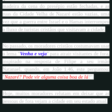
madeira da cena do presépio estão fechadas, e as
ruas da Cidade Velha de Nazaré estão vazias, uma
vez que a guerra entre Israel e o Hamas interrompeu
o fluxo de turistas cristãos que visitavam a cidade.
No passado, os moradores cristãos costumavam usar
o lema "
Venha e veja
" para atrair visitantes de fora,
inspirado na resposta de Filipe a seu irmão
Natanael, quando, em João 1.46, este perguntou:
"
Nazaré? Pode vir alguma coisa boa de lá
?".
Hoje, muitos moradores relutam em deixar que as
pessoas de fora vejam a cidade em seu estado atual.