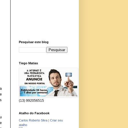
Pesquisar este blog
Tiego Matias
a
e
s
(13) 992056515
Atalho do Facebook
u
Carlos Roberto Silva
|
Criar seu
e
atalho