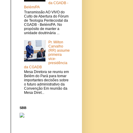
da CGADB -
Belém/PA
Transmissão AO VIVO do
Culto de Abertura do Fórum
de Teologia Pentecostal da
CGADB - Belém/PA. No
propósito de manter a
unidade doutrinária ...
Pr. Milton
Carvalho
(RR) assume
primeira
vice-
presidência
da CGADB
Mesa Diretora se reuniu em
Belém do Pará para tomar
importantes decisões sobre
o futuro administrativo da
Convenção Em reunião da
Mesa Diret...
SBB