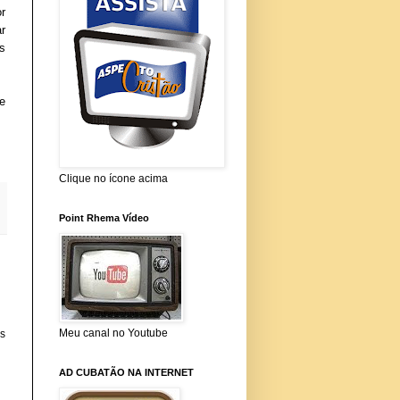
r
r
s
e
Clique no ícone acima
Point Rhema Vídeo
Meu canal no Youtube
is
AD CUBATÃO NA INTERNET