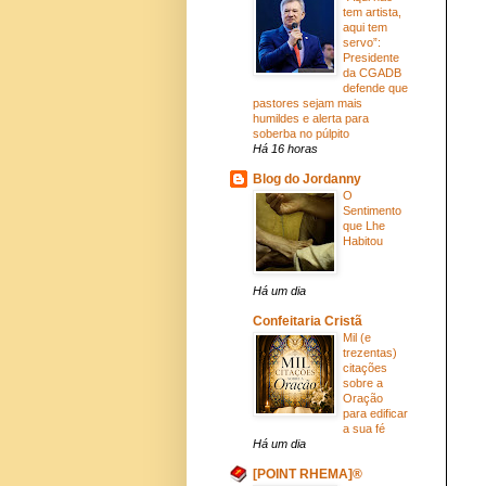
tem artista,
aqui tem
servo”:
Presidente
da CGADB
defende que
pastores sejam mais
humildes e alerta para
soberba no púlpito
Há 16 horas
Blog do Jordanny
O
Sentimento
que Lhe
Habitou
Há um dia
Confeitaria Cristã
Mil (e
trezentas)
citações
sobre a
Oração
para edificar
a sua fé
Há um dia
[POINT RHEMA]®