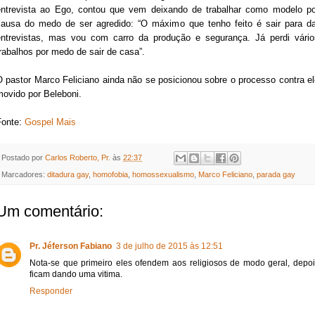
entrevista ao Ego, contou que vem deixando de trabalhar como modelo po
causa do medo de ser agredido: “O máximo que tenho feito é sair para da
entrevistas, mas vou com carro da produção e segurança. Já perdi vário
rabalhos por medo de sair de casa”.
O pastor Marco Feliciano ainda não se posicionou sobre o processo contra el
movido por Beleboni.
Fonte:
Gospel Mais
Postado por
Carlos Roberto, Pr.
às
22:37
Marcadores:
ditadura gay
,
homofobia
,
homossexualismo
,
Marco Feliciano
,
parada gay
Um comentário:
Pr. Jéferson Fabiano
3 de julho de 2015 às 12:51
Nota-se que primeiro eles ofendem aos religiosos de modo geral, depo
ficam dando uma vitima.
Responder