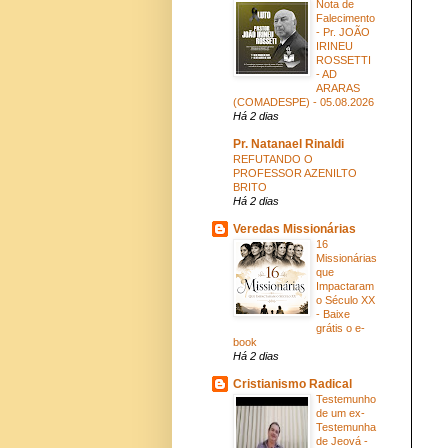
Nota de
Falecimento
- Pr. JOÃO
IRINEU
ROSSETTI
- AD
ARARAS
(COMADESPE) - 05.08.2026
Há 2 dias
Pr. Natanael Rinaldi
REFUTANDO O
PROFESSOR AZENILTO
BRITO
Há 2 dias
Veredas Missionárias
16
Missionárias
que
Impactaram
o Século XX
- Baixe
grátis o e-
book
Há 2 dias
Cristianismo Radical
Testemunho
de um ex-
Testemunha
de Jeová -