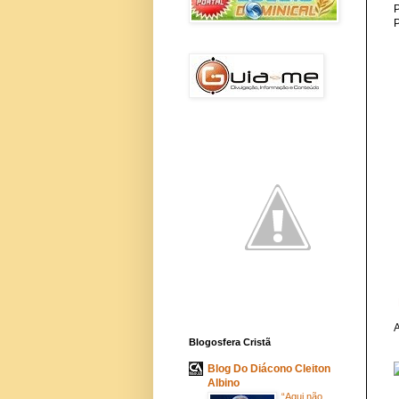
P
A
Blogosfera Cristã
Blog Do Diácono Cleiton
Albino
“Aqui não