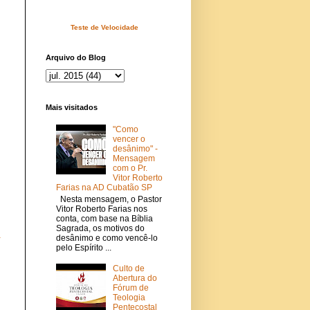
Teste de Velocidade
Arquivo do Blog
Mais visitados
"Como
vencer o
desânimo" -
Mensagem
com o Pr.
Vitor Roberto
Farias na AD Cubatão SP
Nesta mensagem, o Pastor
Vitor Roberto Farias nos
conta, com base na Bíblia
Sagrada, os motivos do
a
desânimo e como vencê-lo
pelo Espírito ...
Culto de
Abertura do
Fórum de
Teologia
Pentecostal