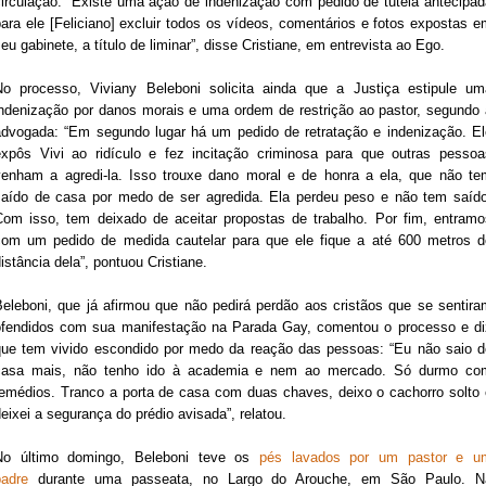
circulação: “Existe uma ação de indenização com pedido de tutela antecipad
ara ele [Feliciano] excluir todos os vídeos, comentários e fotos expostas 
eu gabinete, a título de liminar”, disse Cristiane, em entrevista ao Ego.
No processo, Viviany Beleboni solicita ainda que a Justiça estipule um
indenização por danos morais e uma ordem de restrição ao pastor, segundo 
advogada: “Em segundo lugar há um pedido de retratação e indenização. El
expôs Vivi ao ridículo e fez incitação criminosa para que outras pessoa
venham a agredi-la. Isso trouxe dano moral e de honra a ela, que não te
saído de casa por medo de ser agredida. Ela perdeu peso e não tem saído
Com isso, tem deixado de aceitar propostas de trabalho. Por fim, entramo
com um pedido de medida cautelar para que ele fique a até 600 metros d
istância dela”, pontuou Cristiane.
Beleboni, que já afirmou que não pedirá perdão aos cristãos que se sentira
ofendidos com sua manifestação na Parada Gay, comentou o processo e di
que tem vivido escondido por medo da reação das pessoas: “Eu não saio d
casa mais, não tenho ido à academia e nem ao mercado. Só durmo co
remédios. Tranco a porta de casa com duas chaves, deixo o cachorro solto 
eixei a segurança do prédio avisada”, relatou.
No último domingo, Beleboni teve os
pés lavados por um pastor e u
padre
durante uma passeata, no Largo do Arouche, em São Paulo. N