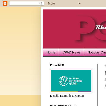
Home
CPAD News
Notícias Cri
Portal MEG
q
Missão Evangélica Global