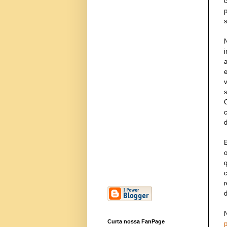
p
s
d
d
Curta nossa FanPage