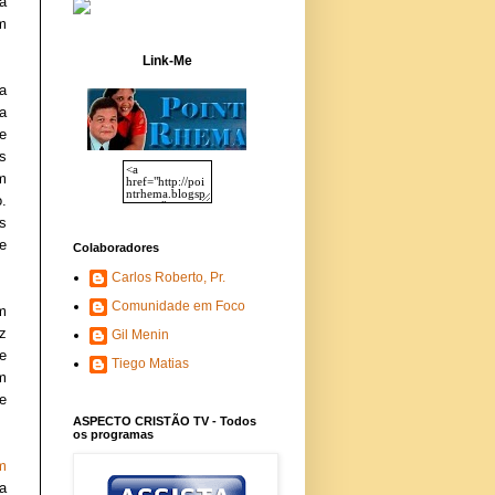
a
em
Link-Me
a
a
e
s
m
.
s
e
Colaboradores
Carlos Roberto, Pr.
Comunidade em Foco
m
z
Gil Menin
e
Tiego Matias
m
e
ASPECTO CRISTÃO TV - Todos
os programas
m
a