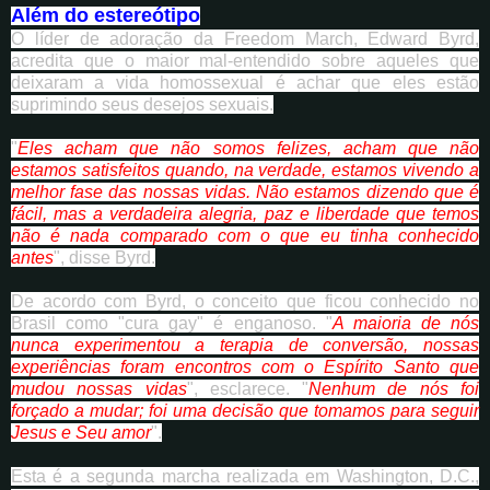
Além do estereótipo
O líder de adoração da Freedom March, Edward Byrd,
acredita que o maior mal-entendido sobre aqueles que
deixaram a vida homossexual é achar que eles estão
suprimindo seus desejos sexuais.
"
Eles acham que não somos felizes, acham que não
estamos satisfeitos quando, na verdade, estamos vivendo a
melhor fase das nossas vidas. Não estamos dizendo que é
fácil, mas a verdadeira alegria, paz e liberdade que temos
não é nada comparado com o que eu tinha conhecido
antes
", disse Byrd.
De acordo com Byrd, o conceito que ficou conhecido no
Brasil como "cura gay" é enganoso. "
A maioria de nós
nunca experimentou a terapia de conversão, nossas
experiências foram encontros com o Espírito Santo que
mudou nossas vidas
", esclarece. "
Nenhum de nós foi
forçado a mudar; foi uma decisão que tomamos para seguir
Jesus e Seu amor
".
Esta é a segunda marcha realizada em Washington, D.C.,