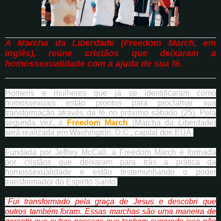
A Marcha da Liberdade (Freedom March, em
inglês), reúne cristãos que deixaram a
homossexualidade com a ajuda de sua fé.
Homens e mulheres que já se identificaram como
homossexuais estão prontos para proclamar sua
transformação através da fé no próximo sábado (25). Pela
segunda vez, a
Freedom March
(Marcha da Liberdade)
será realizada em Washington, D.C., capital dos EUA.
Fundada por Jeffrey McCall, a Freedom March é formada
por cristãos que deixaram para trás a prática da
homossexualidade e estão testemunhando o poder
transformador do Espírito Santo.
"
Fui transformado pela graça de Jesus e descobri que
outros também foram. Essas marchas são uma maneira de