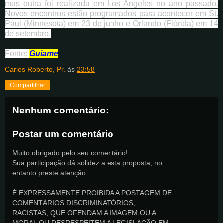
mas outra foi realizada em Los Angeles no ano passado.
Novos encontros estão programados para acontecer em St.
Paul (Minnesota) em 23 de junho e Orlando (Flórida) em 14
de setembro.
Fonte:
Guiame
Carlos Roberto, Pr.
às
23:58
Compartilhar
Nenhum comentário:
Postar um comentário
Muito obrigado pelo seu comentário!
Sua participação dá solidez a esta proposta, no
entanto preste atenção:
É EXPRESSAMENTE PROIBIDA A POSTAGEM DE
COMENTÁRIOS DISCRIMINATÓRIOS,
RACISTAS, QUE OFENDAM A IMAGEM OU A
MORAL OU DESRESPEITEM A LEGISLAÇÃO EM