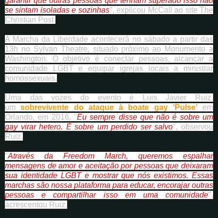
garantir que outras pessoas que tenham superado isso não
se sintam isoladas e sozinhas
", explicou McCall ao site The
Christian Post.
A Marcha da Liberdade acontecerá no sábado a partir das
13h no Sylvan Theatre, situado próximo ao Monumento a
Washington. O objetivo é conectar pessoas, alcançar a
comunidade LGBT e equipar igrejas locais a ministrar
homossexuais.
Uma das vozes do evento é Luis Javier Ruiz,
um
sobrevivente do ataque à boate gay ‘Pulse’
em
Orlando, em 2016. "
Eu sempre disse que não é sobre um
gay virar hetero. É sobre um perdido ser salvo
", observou
Ruiz.
"
Através da Freedom March, queremos espalhar
mensagens de amor e aceitação por pessoas que deixaram
sua identidade LGBT e mostrar que nós existimos. Essas
marchas são nossa plataforma para educar, encorajar outras
pessoas e compartilhar isso em uma comunidade
",
acrescentou Ruiz.