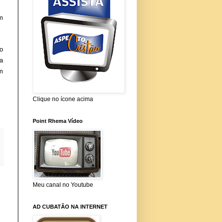
m
o
a
m
Clique no ícone acima
Point Rhema Vídeo
Meu canal no Youtube
AD CUBATÃO NA INTERNET