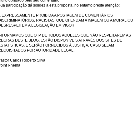
uito obrigado pelo seu comentário!
ua participação dá solidez a esta proposta, no entanto preste atenção:
É EXPRESSAMENTE PROIBIDA A POSTAGEM DE COMENTÁRIOS
DISCRIMINATÓRIOS, RACISTAS, QUE OFENDAM A IMAGEM OU A MORAL OU
DESRESPEITEM A LEGISLAÇÃO EM VIGOR.
INFORMAMOS QUE O IP DE TODOS AQUELES QUE NÃO RESPEITAREM AS
REGRAS DESTE BLOG, ESTÃO DISPONÍVEIS ATRAVÉS DOS SITES DE
ESTATÍSTICAS, E SERÃO FORNECIDOS À JUSTIÇA, CASO SEJAM
REQUISITADOS POR AUTORIDADE LEGAL.
astor Carlos Roberto Silva
Point Rhema