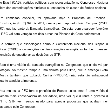
do Brasil (OAB); partidos políticos com representação no Congresso Nacional
além das confederações sindicais ou entidades de classe de âmbito nacional.
Em comissão especial, foi aprovada hoje a Proposta de Emenda 
Constituição (PEC) 99, de 2011, criada pelo deputado João Campos (PSDB
GO), que faz parte da Bancada Evangélica. Ou seja, com o parecer favorável
a PEC vai para votação em dois turnos no Plenário da Casa parlamentar.
Ela permite que associações como a Conferência Nacional dos Bispos d
Brasil (CNBB) e convenções de denominações evangélicas também tivesse
condição de questionar as decisões do STF.
Essa é uma vitória da bancada evangélica no Congresso, que ainda vai par
votação. Ao mesmo tempo é uma derrota para Dilma, que já ameaçou vetar
Mostra também que Eduardo Cunha (PMDB/RJ) não está tão enfraquecid
uanto alardeia a imprensa.
Para muitos, a PEC fere o princípio do Estado Laico, mas é uma vitória d
parcela mais conservadora da sociedade, uma vez que durante o governo d
PT, o STF vem sendo usado para aprovar propostas que acabam ne
passando pelo Congresso.