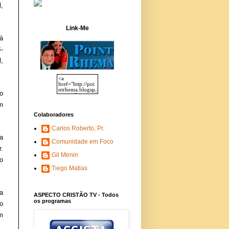
,
Link-Me
à
-
,
o
m
Colaboradores
Carlos Roberto, Pr.
a
Comunidade em Foco
.
Gil Menin
o
Tiego Matias
a
ASPECTO CRISTÃO TV - Todos
os programas
o
m