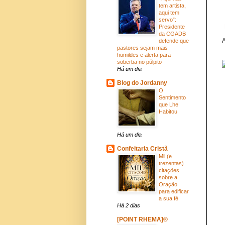
tem artista,
aqui tem
servo”:
Presidente
da CGADB
A
defende que
pastores sejam mais
humildes e alerta para
soberba no púlpito
Há um dia
Blog do Jordanny
O
Sentimento
que Lhe
Habitou
Há um dia
Confeitaria Cristã
Mil (e
trezentas)
citações
sobre a
Oração
para edificar
a sua fé
Há 2 dias
[POINT RHEMA]®