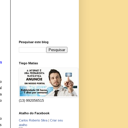
Pesquisar este blog
m
Tiego Matias
o
l
a
o
(13) 992056515
Atalho do Facebook
o
Carlos Roberto Silva
|
Criar seu
s
atalho