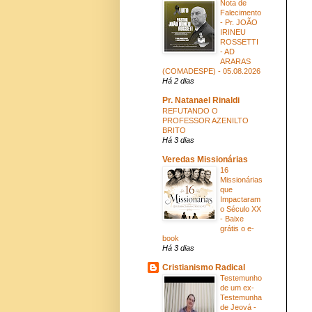
Nota de
Falecimento
- Pr. JOÃO
IRINEU
ROSSETTI
- AD
ARARAS
(COMADESPE) - 05.08.2026
Há 2 dias
Pr. Natanael Rinaldi
REFUTANDO O
PROFESSOR AZENILTO
BRITO
Há 3 dias
Veredas Missionárias
16
Missionárias
que
Impactaram
o Século XX
- Baixe
grátis o e-
book
Há 3 dias
Cristianismo Radical
Testemunho
de um ex-
Testemunha
de Jeová -