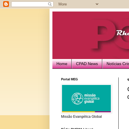
Home
CPAD News
Notícias Cri
Portal MEG
q
Missão Evangélica Global