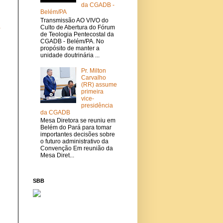
da CGADB -
Belém/PA
Transmissão AO VIVO do
a
Culto de Abertura do Fórum
de Teologia Pentecostal da
CGADB - Belém/PA. No
propósito de manter a
unidade doutrinária ...
Pr. Milton
Carvalho
(RR) assume
primeira
vice-
presidência
da CGADB
Mesa Diretora se reuniu em
Belém do Pará para tomar
importantes decisões sobre
o futuro administrativo da
Convenção Em reunião da
Mesa Diret...
SBB