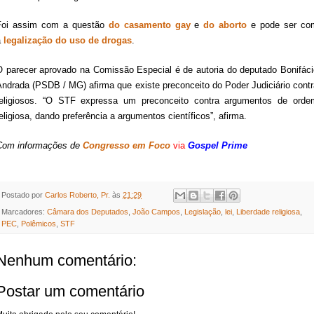
Foi assim com a questão
do casamento gay
e
do aborto
e pode ser co
a
legalização do uso de drogas
.
O parecer aprovado na Comissão Especial é de autoria do deputado Bonifáci
Andrada (PSDB / MG) afirma que existe preconceito do Poder Judiciário contr
religiosos. “O STF expressa um preconceito contra argumentos de orde
eligiosa, dando preferência a argumentos científicos”, afirma.
Com informações de
Congresso em Foco
via
Gospel Prime
Postado por
Carlos Roberto, Pr.
às
21:29
Marcadores:
Câmara dos Deputados
,
João Campos
,
Legislação
,
lei
,
Liberdade religiosa
,
PEC
,
Polêmicos
,
STF
Nenhum comentário:
Postar um comentário