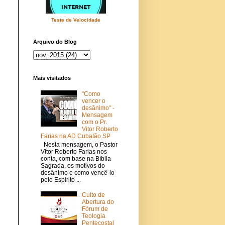
Teste de Velocidade
Arquivo do Blog
Mais visitados
"Como
vencer o
desânimo" -
Mensagem
com o Pr.
Vitor Roberto
Farias na AD Cubatão SP
Nesta mensagem, o Pastor
Vitor Roberto Farias nos
conta, com base na Bíblia
Sagrada, os motivos do
desânimo e como vencê-lo
pelo Espírito ...
Culto de
Abertura do
Fórum de
Teologia
Pentecostal